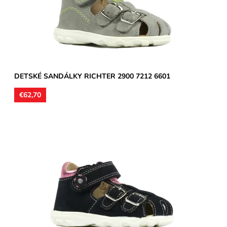
Značka:
Richter
Záruka:
2 roky
DETSKÉ SANDÁLKY RICHTER 2900 7212 6601
€62,70
Zvršok usňová koža, vnútorné podšívky aj stielky kožené.
Sandálky vhodné na stredne široké a široké chodidlá, môžu...
Dostupnosť:
Skladom
Značka:
Richter
Záruka:
2 roky