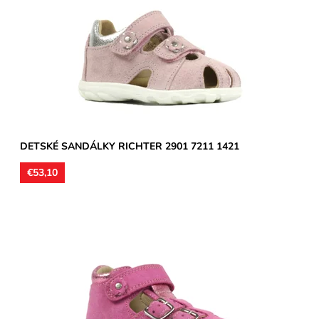
Zvršok usňová koža, vnútorné podšívky aj stielky kožené.
Sandálky vhodné na stredne široké a široké chodidlá, môžu...
Dostupnosť:
Skladom
Značka:
Richter
Záruka:
2 roky
DETSKÉ SANDÁLKY RICHTER 2901 7211 1421
€53,10
Zvršok usňová koža, vnútorné podšívky aj stielky kožené.
Sandálky vhodné na stredne široké a široké chodidlá, môžu...
Dostupnosť:
Skladom
Značka:
Richter
Záruka:
2 roky