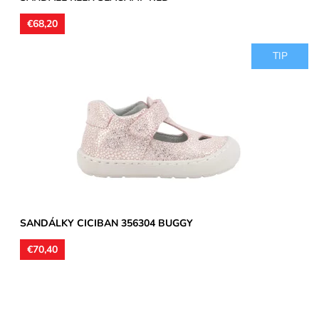
€68,20
TIP
Zvršok kožený, jemne trblietavá potlač, vnútorné podšívky aj
vložky kožené. Sandálky vhodné na stredne široké a...
Dostupnosť:
Skladom
Značka:
CICIBAN
Záruka:
2 roky
SANDÁLKY CICIBAN 356304 BUGGY
€70,40