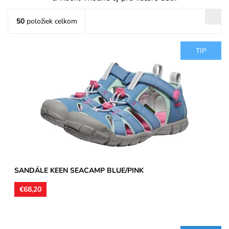
50
položiek celkom
TIP
Detské letné sandále KEEN. Textilný zvršok sandál upevníte
pomocou zaťahovacej gumičky a suchého zipsu v členkovej...
Dostupnosť:
Skladom
Značka:
KEEN
Záruka:
2 roky
SANDÁLE KEEN SEACAMP BLUE/PINK
€68,20