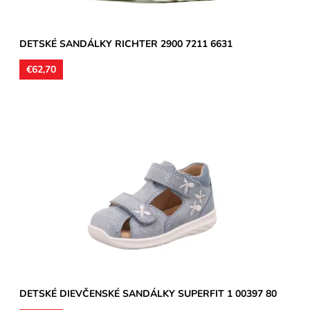
DETSKÉ SANDÁLKY RICHTER 2900 7211 6631
€62,70
Zvršok usňová koža s trblietavým nástrekom, vnútorné
podšívky aj stielky kožené. Sandálky vhodné na stredne široké
a...
Dostupnosť:
Skladom
Značka:
Superfit
Záruka:
2 roky
DETSKÉ DIEVČENSKÉ SANDÁLKY SUPERFIT 1 00397 80