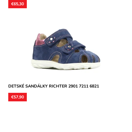
€65,30
Zvršok usňová koža, vnútorné podšívky aj stielky kožené.
Sandálky vhodné na stredne široké a široké chodidlá, môžu...
Dostupnosť:
Skladom
Značka:
Richter
Záruka:
2 roky
DETSKÉ SANDÁLKY RICHTER 2901 7211 6821
€57,90