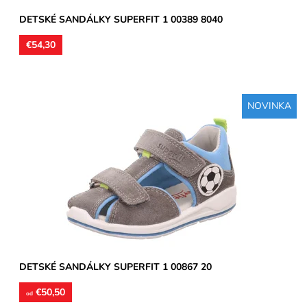
DETSKÉ SANDÁLKY SUPERFIT 1 00389 8040
€54,30
NOVINKA
Zvršok koža, okolo päty textil, vnútorné podšívky aj stielky
kožené. Sandále vhodné na užšie a stredne široké...
Dostupnosť:
Skladom
Značka:
Superfit
Záruka:
2 roky
DETSKÉ SANDÁLKY SUPERFIT 1 00867 20
€50,50
od