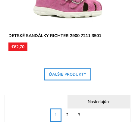
DETSKÉ SANDÁLKY RICHTER 2900 7211 3501
€62,70
ĎALŠIE PRODUKTY
Nasledujúce
1
2
3