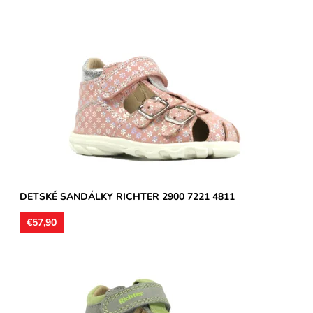
Zvršok koža, vnútorné podšívky aj stielky kožené. Sandálky
vhodné na stredne široké a široké chodidlá, môžu byť aj s...
Dostupnosť:
Skladom
Značka:
Richter
Záruka:
2 roky
DETSKÉ SANDÁLKY RICHTER 2900 7221 4811
€57,90
Zvršok usňová koža, vnútorné podšívky aj stielky kožené.
Sandálky vhodné na stredne široké a široké chodidlá, môžu...
Dostupnosť:
Skladom