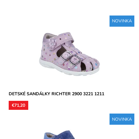
NOVINKA
Zvršok koža, vnútorné podšívky aj stielky kožené. Sandálky
vhodné na stredne široké a široké chodidlá, môžu byť aj s...
Dostupnosť:
Skladom
Značka:
Richter
Záruka:
2 roky
DETSKÉ SANDÁLKY RICHTER 2900 3221 1211
€71,20
NOVINKA
Zvršok usňová koža, vnútorné podšívky aj stielky kožené.
Sandálky vhodné na stredne široké a široké chodidlá, môžu...