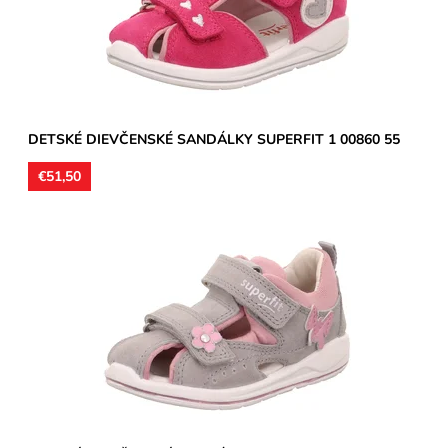
Záruka:
2 roky
DETSKÉ DIEVČENSKÉ SANDÁLKY SUPERFIT 1 00860 55
€51,50
Zvršok koža v kombinácii s textilom, vnútro textil, v pätnej časti
koža. Stielky kožené. Sandálky vhodné na stredne...
Dostupnosť:
Skladom
Značka:
Superfit
Záruka:
2 roky