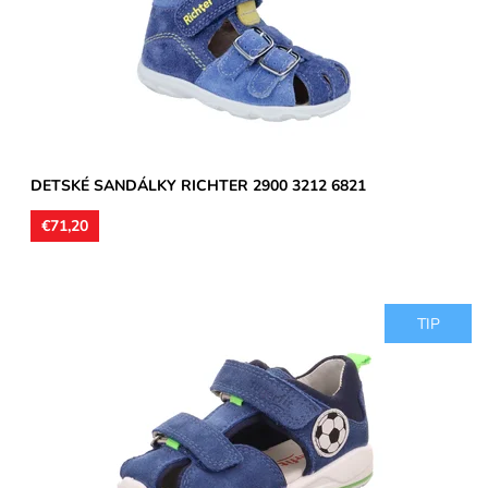
Dostupnosť:
Skladom
Značka:
Richter
Záruka:
2 roky
DETSKÉ SANDÁLKY RICHTER 2900 3212 6821
€71,20
TIP
Zvršok koža, okolo päty textil, vnútorné podšívky aj stielky
kožené. Sandále vhodné na užšie a stredne široké...
Dostupnosť:
Skladom
Značka:
Superfit
Záruka:
2 roky