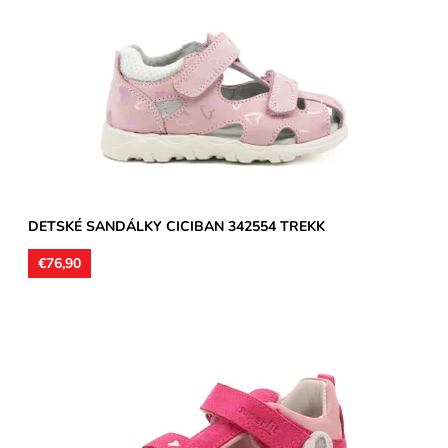
Zvršok usňová koža, vnútorné podšívky aj stielky kožené.
Sandálky vhodné na stredne široké a široké chodidlá,...
Dostupnosť:
Skladom
Značka:
CICIBAN
Záruka:
2 roky
DETSKÉ SANDÁLKY CICIBAN 342554 TREKK
€76,90
Zvršok koža v kombinácii s textilom, vnútro textil, v pätnej časti
koža. Stielky kožené. Sandálky vhodné na stredne...
Dostupnosť:
Skladom
Značka:
Superfit