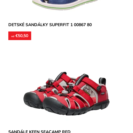
DETSKÉ SANDÁLKY SUPERFIT 1 00867 80
€50,50
od
Detské letné sandále KEEN. Textilný zvršok sandál upevníte
pomocou zaťahovacej gumičky a suchého zipsu v členkovej...
Dostupnosť:
Skladom
Značka:
KEEN
Záruka:
2 roky
SANDÁLE KEEN SEACAMP RED