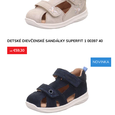
Dostupnosť:
Skladom
Značka:
Superfit
Záruka:
2 roky
DETSKÉ DIEVČENSKÉ SANDÁLKY SUPERFIT 1 00397 40
€59,30
od
NOVINKA
Zvršok koža, okolo päty textil, vnútorné podšívky aj stielky
kožené. Sandále vhodné na užšie a stredne široké...
Dostupnosť:
Skladom
Značka:
Superfit
Záruka:
2 roky