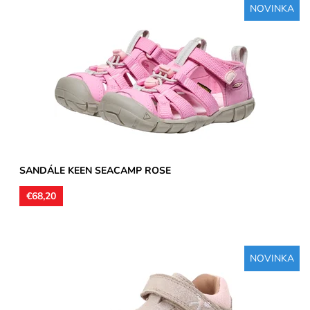
NOVINKA
Detské letné sandále KEEN. Textilný zvršok sandál upevníte
pomocou zaťahovacej gumičky a suchého zipsu v členkovej...
Dostupnosť:
Skladom
Značka:
KEEN
Záruka:
2 roky
SANDÁLE KEEN SEACAMP ROSE
€68,20
NOVINKA
Zvršok usňová koža s trblietavým nástrekom, vnútorné
podšívky aj stielky kožené. Sandálky vhodné na stredne široké
a...