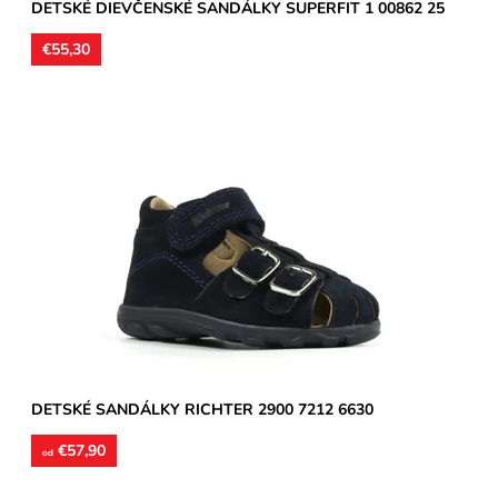
DETSKÉ DIEVČENSKÉ SANDÁLKY SUPERFIT 1 00862 25
€55,30
Zvršok usňová koža, vnútorné podšívky aj stielky kožené.
Sandálky vhodné na stredne široké a široké chodidlá, môžu...
Dostupnosť:
Skladom
Značka:
Richter
Záruka:
2 roky
DETSKÉ SANDÁLKY RICHTER 2900 7212 6630
€57,90
od