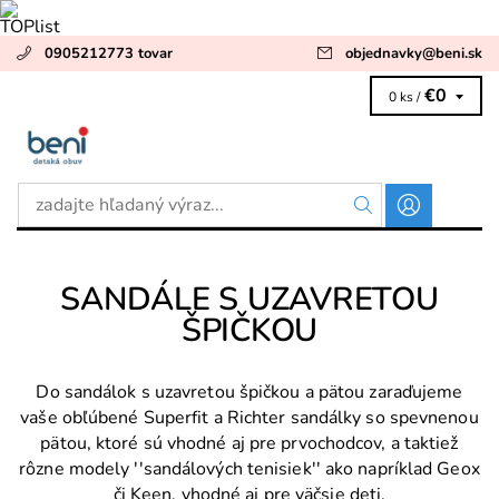
0905212773 tovar
objednavky
@
beni.sk
€0
0 ks /
SANDÁLE S UZAVRETOU
ŠPIČKOU
Do sandálok s uzavretou špičkou a pätou zaraďujeme
vaše obľúbené Superfit a Richter sandálky so spevnenou
pätou, ktoré sú vhodné aj pre prvochodcov, a taktiež
rôzne modely ''sandálových tenisiek'' ako napríklad Geox
či Keen, vhodné aj pre väčsie deti.