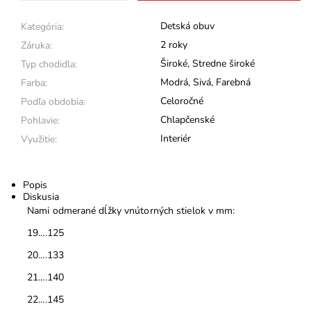
Detská obuv
Kategória:
2 roky
Záruka:
Široké
,
Stredne široké
Typ chodidla:
Modrá
,
Sivá
,
Farebná
Farba:
Celoročné
Podľa obdobia:
Chlapčenské
Pohlavie:
Interiér
Využitie:
Popis
Diskusia
Nami odmerané dĺžky vnútorných stielok v mm:
19....125
20....133
21....140
22....145