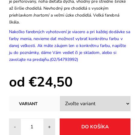
je perforovaný, noha dieťaťa dýcha, vhodný pre stredne široké
až širšie chodidlá. Nevhodný pre chodidlá s vysokým
priehlavkom /nartom/ a veľmi úzke chodidlá. Veľká farebná
škála.
Nakoľko farebných vyhotovení je viacero a pri každej dodávke sa
farby menia, nevieme dať možnosť vybrať konkrétnu farbu v
danej veľkosti. Ak máte záujem len o konkrétnu farbu, napíšte
ju do poznámky, dáme Vám vedieť či je skladom, alebo si
zavolajte na predajňu.(02/54793992)
od €24,50
VARIANT
-
+