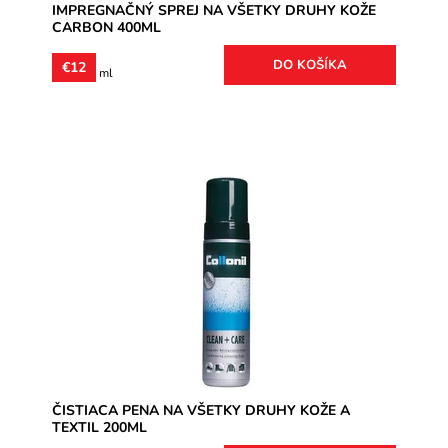
IMPREGNAČNÝ SPREJ NA VŠETKY DRUHY KOŽE
CARBON 400ML
€12
€4 / 100 ml
CLEAN + CARE čistiaca pena na všetky druhy kože aj
textil. Okrem čistenia obuvi sa dá využiť napríklad aj na
čistenie...
Dostupnosť:
Skladom
Značka:
Collonil
Záruka:
2 roky
ČISTIACA PENA NA VŠETKY DRUHY KOŽE A
TEXTIL 200ML