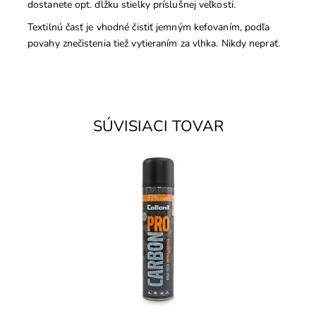
dostanete opt. dĺžku stielky príslušnej veľkosti.
Textilnú časť je vhodné čistiť jemným kefovaním, podľa
povahy znečistenia tiež vytieraním za vlhka. Nikdy neprať.
SÚVISIACI TOVAR
Carbon technológia proti vlhkosti a znečisteniu.
Impregnácia na všetky druhy kože, aj textil (napr.
oblečenie).
Dostupnosť:
Skladom
Značka:
Collonil
Záruka:
2 roky