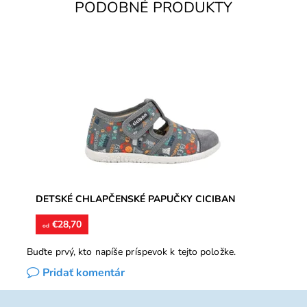
PODOBNÉ PRODUKTY
Chlapčenské papučky, kožené ortopedicky tvarované
stielky, vrchný textilný materiál v kombinácii s kožou,
spevnenie v...
Dostupnosť:
Skladom
Značka:
CICIBAN
Záruka:
2 roky
DETSKÉ CHLAPČENSKÉ PAPUČKY CICIBAN
€28,70
od
Buďte prvý, kto napíše príspevok k tejto položke.
Pridať komentár