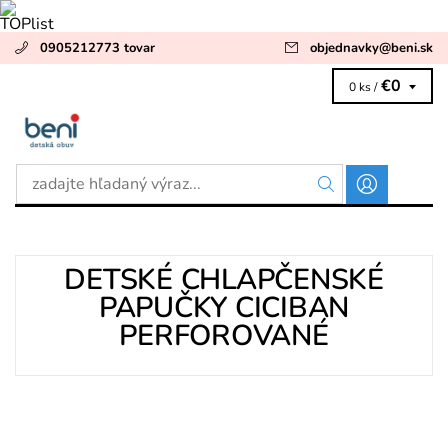
0905212773 tovar
objednavky
@
beni.sk
€0
0 ks /
DETSKÉ CHLAPČENSKÉ
PAPUČKY CICIBAN
PERFOROVANÉ