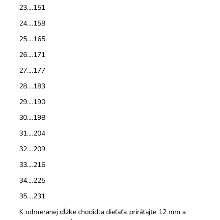
23....151
24....158
25....165
26....171
27....177
28....183
29....190
30....198
31....204
32....209
33....216
34....225
35....231
K odmeranej dĺžke chodidla dieťaťa prirátajte 12 mm a