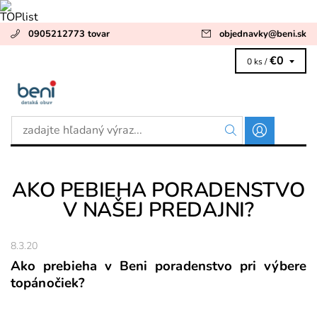
0905212773 tovar
objednavky
@
beni.sk
€0
0 ks /
AKO PEBIEHA PORADENSTVO
V NAŠEJ PREDAJNI?
8.3.20
Ako prebieha v Beni poradenstvo pri výbere
topánočiek?