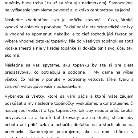
topánky bude treba ( tu už sa ráta aj s nadmerkom). Samozrejme,
na vyžiadanie vám vieme povedať aj o koľko centimetrov sa jedná.
Následne zhodnotíme, ako je nožička stavaná - úzka, široká,
vysoký priehlavok a podobne. Pokiaľ nosí dieťa ortopedické vložky,
je vhodné to spomenúť, nakoľko je to tiež rozhodujúci faktor pri
výbere vhodnej detskej topánky. Nie do všetkých topánok sa totiž
vložka zmestí a nie v každej topánke si dokáže plniť svoj účel tak,
ako má.
Následne sa vás spýtame, akú topánku by ste si pre dieťa
predstavovali, čo potrebujú a podobne. :) My dáme na výber
všetko, čo máme v ponuke v potrebnej veľkosti, šírke, tvaru a
zároveň vyhovujúce vaším požiadavkam.
Vyberiete si všetky, ktoré sa vám páčia a ktoré máte záujem
poskúšať a my následne topánočky vyskúšame. Skontrolujeme, či
naozaj sedí veľkosť a typ topánočky, tak aby nebola príliš široká,
nevyzúvala sa a kotník bol fixovaný, ale na druhej strane aby
nebola ani príliš úzka a netlačila dieťatko na prstoch alebo na
priehlavku. Samozrejme pozorujeme, ako sa nám chôdza v