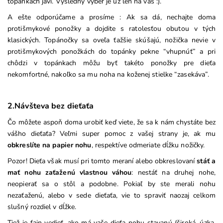
topánkach javí. Výsledný výber je už len na vás :).
A ešte odporúčame a prosíme : Ak sa dá, nechajte doma
protišmykové ponožky a dojdite s ratolesťou obutou v tých
klasických. Topánočky sa oveľa ťažšie skúšajú, nožička nevie v
protišmykových ponožkách do topánky pekne “vhupnúť” a pri
chôdzi v topánkach môžu byť takéto ponožky pre dieťa
nekomfortné, nakoľko sa mu noha na koženej stielke “zasekáva”.
2.
Návšteva bez dieťaťa
Čo môžete aspoň doma urobiť keď viete, že sa k nám chystáte bez
vášho dieťaťa? Veľmi super pomoc z vašej strany je, ak mu
obkreslíte na
papier nohu
, respektíve odmeriate dĺžku nožičky.
Pozor! Dieťa však musí pri tomto meraní alebo obkreslovaní
stáť a
mať nohu zaťaženú vlastnou váhou
: nestáť na druhej nohe,
neopierať sa o stôl a podobne. Pokiaľ by ste merali nohu
nezaťaženú, alebo v sede dieťaťa, vie to spraviť naozaj celkom
slušný rozdiel v dĺžke.
Tiež je fajn vedieť, ako má vaše dieťa nohu stavanú (široká, úzka,