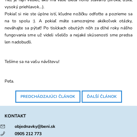
vysoký priehlavok…).
Pokiaľ si nie ste úplne istí, kľudne nožičku odfoťte a pozrieme sa
na to spolu :). A pokiaľ máte samozrejme akékoľvek otázky,
neváhajte sa pýtať! Po tisíckach obutých nôh za dlhé roky nášho
fungovania sme už videli všeličo a nejaké skúsenosti sme predsa
len nadobudli.
Tešíme sa na vašu návštevu!
Peťa.
PREDCHÁDZAJÚCI ČLÁNOK
ĎALŠÍ ČLÁNOK
KONTAKT
objednavky@beni.sk
0905 212 773