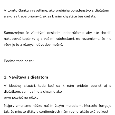
V tomto článku vysvetlíme, ako prebieha poradenstvo s dieťaťom
a ako sa treba pripraviť, ak sa k nám chystáte bez dieťaťa.
Samozrejme že všetkými desiatimi odporúčame, aby ste chodili
nakupovať topánky aj s vašimi ratolesťami, no rozumieme, že nie
vždy je to z rôznych dôvodov možné.
Poďme teda na to:
1. Návšteva s dieťaťom
V ideálnej situácii, teda keď sa k nám prídete pozrieť aj s
dieťatkom, sa musíme a chceme ako
prvé pozrieť na nôžku:
Najprv zmeriame nôžku naším žltým meradlom. Meradlo funguje
tak, že miesto dĺžky v centimetroch nám rovno ukáže akú veľkosť