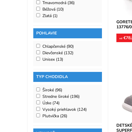
Tmavomodrá
(36)
Záruka:
Béžová
(10)
Zlatá
(1)
GORETE
13776/0
POHLAVIE
€78,
od
Chlapčenské
(90)
Dievčenské
(132)
Unisex
(13)
Nepremo
TYP CHODIDLA
spevnená
kombinác
vložka...
Široké
(96)
Dostupn
Stredne široké
(196)
Značka:
Úzke
(74)
Záruka:
Vysoký priehlavok
(124)
Plutvička
(26)
DETSKÉ
SUPERFI