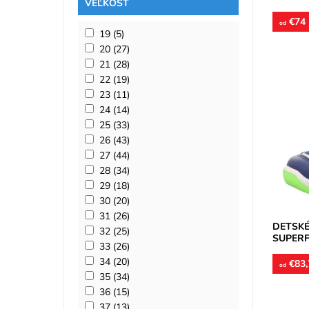
VEĽKOSŤ
€74
od
19
(5)
20
(27)
21
(28)
22
(19)
23
(11)
Nepremo
24
(14)
Zvršok e
25
(33)
podšívka
26
(43)
vhodná..
27
(44)
Dostupn
Značka:
28
(34)
Záruka:
29
(18)
30
(20)
31
(26)
DETSKÉ
32
(25)
SUPERF
33
(26)
34
(20)
€83,
od
35
(34)
36
(15)
37
(13)