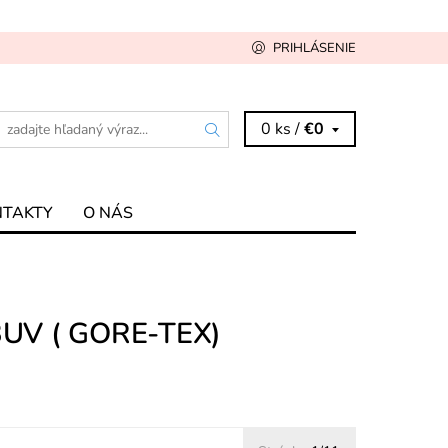
PRIHLÁSENIE
0 ks /
€0
NTAKTY
O NÁS
V ( GORE-TEX)