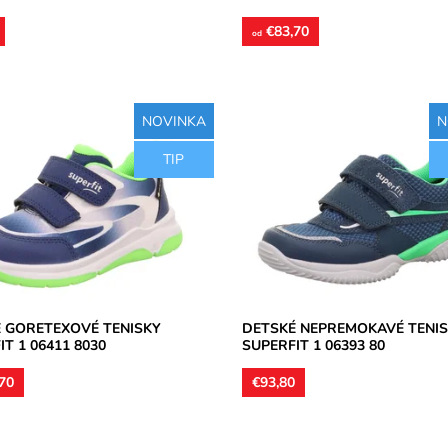
€83,70
od
NOVINKA
N
kavá membrána Goretex.
Tenisky s nepremokavou membr
TIP
ko koža v kombinácii s textilom,
Sympatex. Povrchový materiál u
 textilná, vložka kožená. Obuv
koža v kombinácii s textilom, vnú
.
podšívky...
osť:
Skladom
Dostupnosť:
Skladom
Superfit
Značka:
Superfit
2 roky
Záruka:
2 roky
 GORETEXOVÉ TENISKY
DETSKÉ NEPREMOKAVÉ TENI
IT 1 06411 8030
SUPERFIT 1 06393 80
70
€93,80