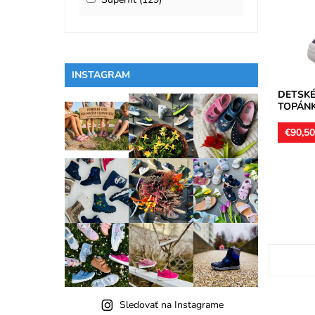
zateplené
Dostupn
Značka:
Záruka:
INSTAGRAM
DETSKÉ
TOPÁNK
€90,5
Sledovať na Instagrame