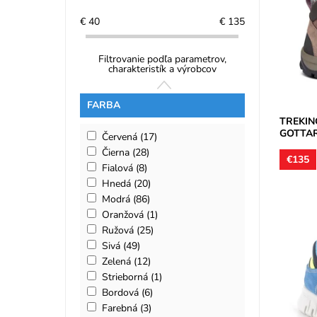
zvršok j
podšívky 
€
40
€
135
Dostupn
Značka:
Filtrovanie podľa parametrov,
Záruka:
charakteristík a výrobcov
FARBA
TREKIN
GOTTA
Červená
(17)
Čierna
(28)
€135
Fialová
(8)
Hnedá
(20)
Modrá
(86)
Oranžová
(1)
Ružová
(25)
Nepremo
Sivá
(49)
Zvršok k
Zelená
(12)
vnútorné
Strieborná
(1)
Obuv vh
Bordová
(6)
Dostupn
Farebná
(3)
Značka: