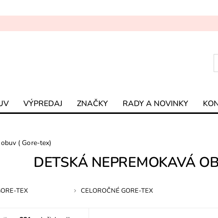
UV
VÝPREDAJ
ZNAČKY
RADY A NOVINKY
KO
obuv ( Gore-tex)
DETSKÁ NEPREMOKAVÁ OBU
GORE-TEX
CELOROČNÉ GORE-TEX