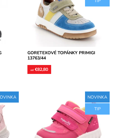
TIP
kože,
Zvršok kombinácia kože a syntetiky,
é...
vnútorné stielky textil, vložky kožené.
Obuv vhodná...
Dostupnosť:
Skladom
Značka:
Primigi
Záruka:
2 roky
G
GORETEXOVÉ TOPÁNKY PRIMIGI
13763/44
€82,80
od
OVINKA
NOVINKA
,
Nepremokavá membrána Goretex,
TIP
ietavým
spevnená špička, zvršok kožený v
il, v
kombinácii s textilom, podšívka textilná,
vložka...
Dostupnosť:
Skladom
Značka:
Superfit