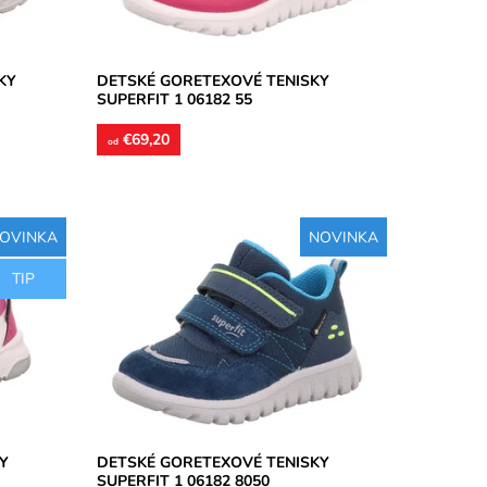
Záruka:
2 roky
KY
DETSKÉ GORETEXOVÉ TENISKY
SUPERFIT 1 06182 55
€69,20
od
OVINKA
NOVINKA
.
Nepremokavá membrána Goretex,
TIP
xtilom,
spevnená špička, zvršok kožený v
. Obuv
kombinácii s textilom, podšívka textilná,
vložka...
Dostupnosť:
Skladom
Značka:
Superfit
Záruka:
2 roky
Y
DETSKÉ GORETEXOVÉ TENISKY
SUPERFIT 1 06182 8050