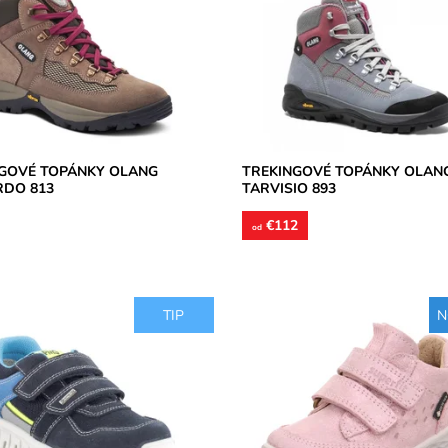
e vyhotovený z brúsenej kože,
zvršok je vyhotovený z brúsenej 
textilné, stielky tvarované...
podšívky textilné, stielky tvarovan
osť:
Skladom
Dostupnosť:
Skladom
Olang
Značka:
Olang
2 roky
Záruka:
2 roky
GOVÉ TOPÁNKY OLANG
TREKINGOVÉ TOPÁNKY OLAN
RDO 813
TARVISIO 893
€112
od
TIP
N
kavá membrána GoreTex.
Nepremokavá membrána Goretex
ombinácia kože a syntetiky,
zvršok usňová koža s jemne trbl
 stielky textil, vložky kožené.
nástrekom, vnútorné podšívky text
odná...
pätnej...
osť:
Skladom
Dostupnosť:
Skladom
Primigi
Značka:
Superfit