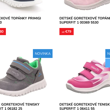
2 roky
Záruka:
2 roky
XOVÉ TOPÁNKY PRIMIGI
DETSKÉ GORETEXOVÉ TOPÁN
0
SUPERFIT 1 00369 5530
80
€79
od
NOVINKA
N
kavá membrána Goretex,
Nepremokavá membrána Goretex
 špička, zvršok kožený v
Zvršok eko koža v kombinácii s te
ii s textilom, podšívka textilná,
podšívka textilná, vložka kožená
vhodná...
osť:
Skladom
Dostupnosť:
Skladom
Superfit
Značka:
Superfit
2 roky
Záruka:
2 roky
 GORETEXOVÉ TENISKY
DETSKÉ GORETEXOVÉ TENISK
T 1 06182 25
SUPERFIT 1 06411 55