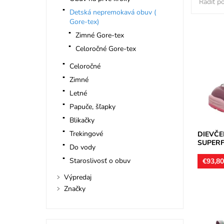
Radiť po
Detská nepremokavá obuv (
Gore-tex)
Zimné Gore-tex
Kotníko
Celoročné Gore-tex
membrán
obdobie,
Celoročné
Zvršok...
Zimné
Dostupn
Letné
Značka:
Záruka:
Papuče, šľapky
Blikačky
Trekingové
DIEVČ
SUPERFI
Do vody
Staroslivosť o obuv
€93,8
Výpredaj
Značky
Treková