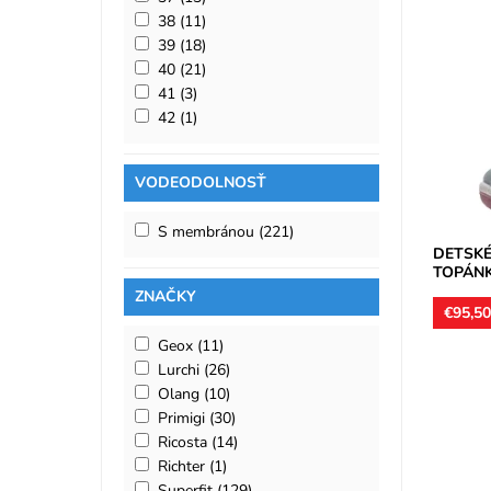
38
(11)
39
(18)
Dievčen
40
(21)
Superfi
41
(3)
zapínani
kombinác
42
(1)
Dostupn
Značka:
VODEODOLNOSŤ
Záruka:
S membránou
(221)
DETSKÉ
TOPÁNK
ZNAČKY
€95,5
Geox
(11)
Lurchi
(26)
Olang
(10)
Primigi
(30)
Ricosta
(14)
Nepremo
zapínani
Richter
(1)
syntetik
Superfit
(129)