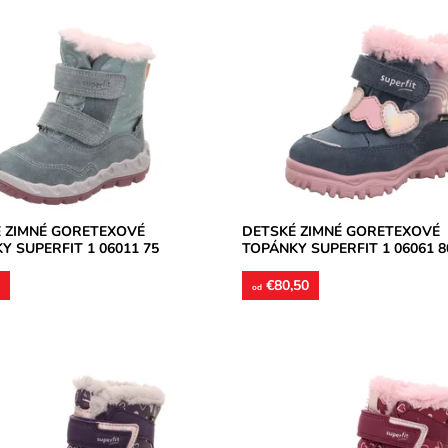
ské nepremokavé zimné topánky
Nepremokavé zimné topánky Supe
t s membránou GoreTex,
membránou GoreTex, zapínanie n
e na dva suché zipsy. Zvršok
suché zipsy. Zvršok kombinácia u
ia...
kože...
osť:
Skladom
Dostupnosť:
Skladom
Superfit
Značka:
Superfit
2 roky
Záruka:
2 roky
 ZIMNÉ GORETEXOVÉ
DETSKÉ ZIMNÉ GORETEXOVÉ
Y SUPERFIT 1 06011 75
TOPÁNKY SUPERFIT 1 06061 8
0
€80,50
od
kavá membrána GoreTex,
Nepremokavá membrána GoreTex
e na dva suché zipsy. Zvršok
zapínanie na dva suché zipsy. Zv
a, vnútorné podšívky aj vložky
syntetika, vnútorné podšívky aj v