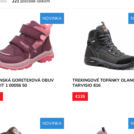
dľa:
221
položiek celkom
NOVINKA
N
vá teniska s nepremokavou
Treková pevná obuv vysoká členk
ou GoreTex na prechodné
zvršok je vyhotovený z brúsenej 
 zapínanie na dva suché zipsy.
podšívky textilné, stielky tvarovan
Dostupnosť:
Skladom
osť:
Skladom
Značka:
Olang
Superfit
Záruka:
2 roky
2 roky
ENSKÁ GORETEXOVÁ OBUV
TREKINGOVÉ TOPÁNKY OLAN
T 1 00056 50
TARVISIO 816
0
€135
NOVINKA
N
 pevná obuv vysoká členková,
Treková pevná obuv vysoká členk