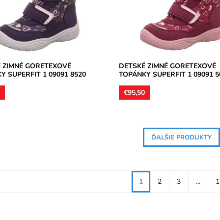
...
zateplené...
osť:
Skladom
Dostupnosť:
Skladom
Superfit
Značka:
Superfit
2 roky
Záruka:
2 roky
 ZIMNÉ GORETEXOVÉ
DETSKÉ ZIMNÉ GORETEXOVÉ
Y SUPERFIT 1 09091 8520
TOPÁNKY SUPERFIT 1 09091 5
0
€95,50
ĎALŠIE PRODUKTY
1
2
3
...
1