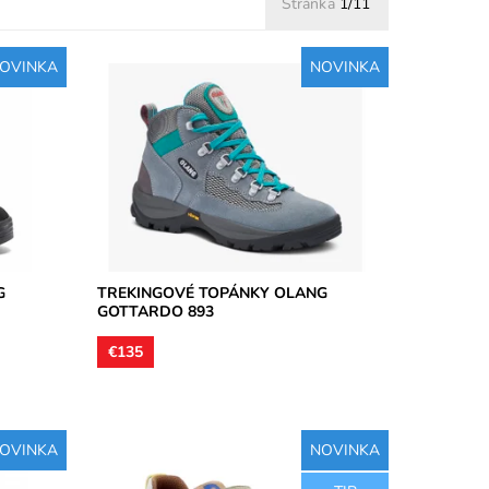
Stránka
1/11
OVINKA
NOVINKA
ová,
Treková pevná obuv vysoká členková,
kože,
zvršok je vyhotovený z brúsenej kože,
é...
podšívky textilné, stielky tvarované...
Dostupnosť:
Skladom
Značka:
Olang
Záruka:
2 roky
G
TREKINGOVÉ TOPÁNKY OLANG
GOTTARDO 893
€135
OVINKA
NOVINKA
ová,
Nepremokavá membrána GoreTex.