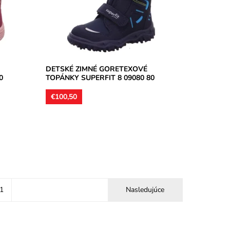
vhodná pre užšie...
Dostupnosť:
Skladom
Značka:
Superfit
Záruka:
2 roky
DETSKÉ ZIMNÉ GORETEXOVÉ
0
TOPÁNKY SUPERFIT 8 09080 80
€100,50
1
Nasledujúce