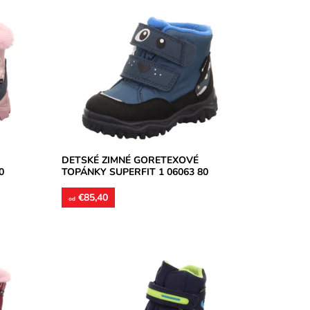
rfit s
Nepremokavé zimné topánky Superfit s
a dva
membránou GoreTex, zapínanie na dva
sňovej
suché zipsy. Zvršok kombinácia usňovej
kože...
Dostupnosť:
Skladom
Značka:
Superfit
Záruka:
2 roky
DETSKÉ ZIMNÉ GORETEXOVÉ
0
TOPÁNKY SUPERFIT 1 06063 80
€85,40
od
,
Nepremokavá membrána GoreTex,
ršok
zvršok syntetika, vnútorné podšívky
ložky
zateplené polyesterom. Detská obuv