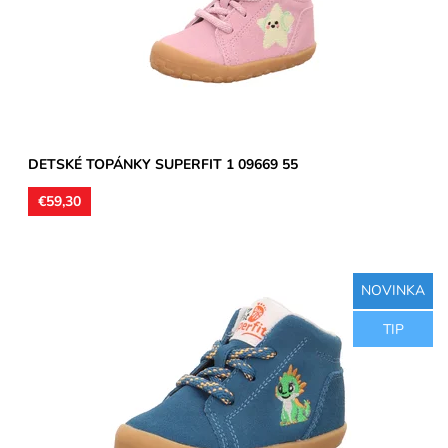
Dostupnosť:
Skladom
Značka:
Superfit
Záruka:
2 roky
DETSKÉ TOPÁNKY SUPERFIT 1 09669 55
€59,30
NOVINKA
Zvršok koža, podšívka koža, jemne ortopedicky tvarované
TIP
stielky koža, model detskej obuvi vhodný pre úzke a stredne...
Dostupnosť:
Skladom
Značka:
Superfit
Záruka:
2 roky