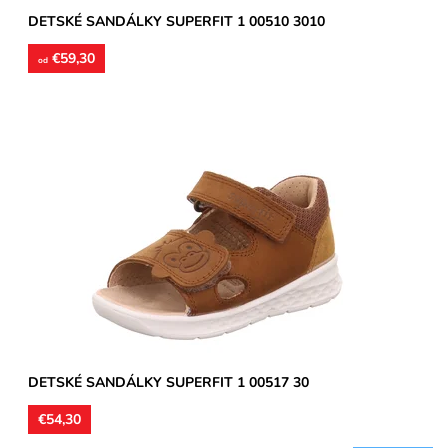
DETSKÉ SANDÁLKY SUPERFIT 1 00510 3010
€59,30
od
Zvršok usňová koža, vnútorné podšívky aj stielky kožené.
Sandálky vhodné na úzke a stredne široké chodidlá,
poprípade...
Dostupnosť:
Skladom
Značka:
Superfit
Záruka:
2 roky
DETSKÉ SANDÁLKY SUPERFIT 1 00517 30
€54,30