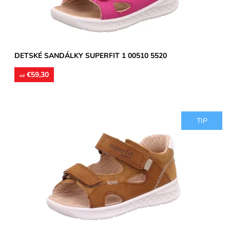
Záruka:
2 roky
DETSKÉ SANDÁLKY SUPERFIT 1 00510 5520
€59,30
od
TIP
Zvršok usňová koža, vnútorné podšívky aj stielky kožené.
Sandálky vhodné na úzke a stredne široké chodidlá,
poprípade...
Dostupnosť:
Skladom
Značka:
Superfit
Záruka:
2 roky