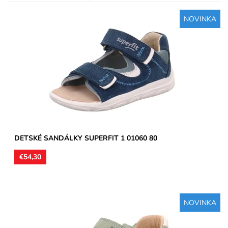
NOVINKA
Zvršok usňová koža, vnútorné podšívky v časti päty kožené, po
bočných stranách neoprén / pohodlnejšie na bosú nohu /....
Dostupnosť:
Skladom
Značka:
Superfit
Záruka:
2 roky
DETSKÉ SANDÁLKY SUPERFIT 1 01060 80
€54,30
NOVINKA
Zvršok usňová koža, vnútorné podšívky aj stielky kožené.
Sandálky vhodné na úzke a stredne široké chodidlá,