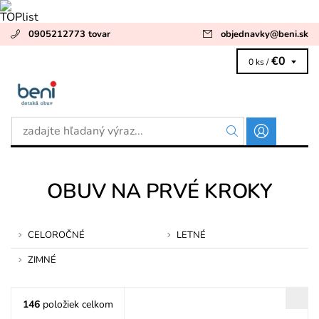
0905212773 tovar
objednavky
@
beni.sk
€0
0 ks /
OBUV NA PRVÉ KROKY
CELOROČNÉ
LETNÉ
ZIMNÉ
146
položiek celkom