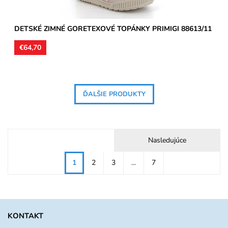
DETSKÉ ZIMNÉ GORETEXOVÉ TOPÁNKY PRIMIGI 88613/11
€64,70
ĎALŠIE PRODUKTY
Nasledujúce
1
2
3
...
7
KONTAKT