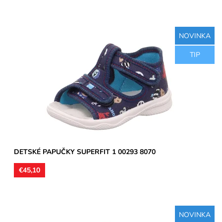
NOVINKA
Detské sandálkové papučky so spevnenou pätou, zvršok aj
TIP
vnútorná časť textil, stielka kožená. Remienky umožňujú...
Dostupnosť:
Skladom
Značka:
Superfit
Záruka:
2 roky
DETSKÉ PAPUČKY SUPERFIT 1 00293 8070
€45,10
NOVINKA