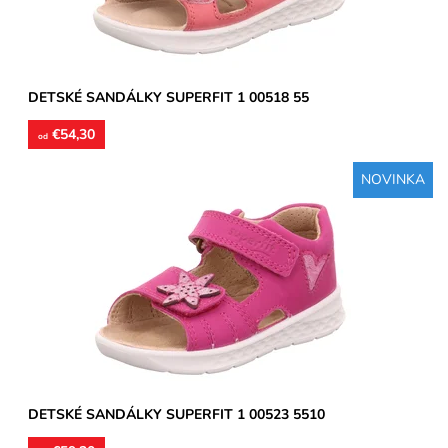
DETSKÉ SANDÁLKY SUPERFIT 1 00518 55
€54,30
od
NOVINKA
Zvršok usňová koža, vnútorné podšívky aj stielky kožené.
Sandálky vhodné na úzke a stredne široké chodidlá,
poprípade...
Dostupnosť:
Skladom
Značka:
Superfit
Záruka:
2 roky
DETSKÉ SANDÁLKY SUPERFIT 1 00523 5510