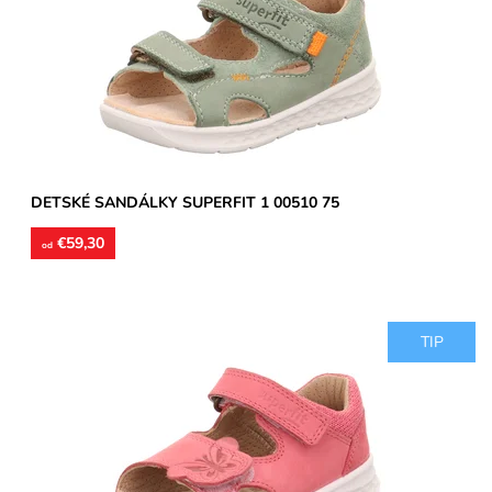
poprípade...
Dostupnosť:
Skladom
Značka:
Superfit
Záruka:
2 roky
DETSKÉ SANDÁLKY SUPERFIT 1 00510 75
€59,30
od
TIP
Zvršok usňová koža, vnútorné podšívky aj stielky kožené.
Sandálky vhodné na úzke a stredne široké chodidlá,
poprípade...
Dostupnosť:
Skladom
Značka:
Superfit
Záruka:
2 roky