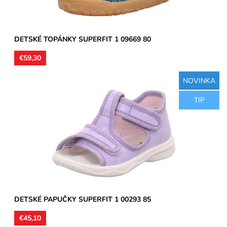
DETSKÉ TOPÁNKY SUPERFIT 1 09669 80
€59,30
NOVINKA
Detské sandálkové papučky so spevnenou pätou, zvršok aj
TIP
vnútorná časť textil, stielka kožená. Remienky umožňujú...
Dostupnosť:
Skladom
Značka:
Superfit
Záruka:
2 roky
DETSKÉ PAPUČKY SUPERFIT 1 00293 85
€45,10