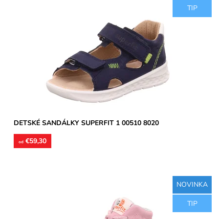
TIP
Zvršok usňová koža, vnútorné podšívky aj stielky kožené.
Sandálky vhodné na úzke a stredne široké chodidlá,
poprípade...
Dostupnosť:
Skladom
Značka:
Superfit
Záruka:
2 roky
DETSKÉ SANDÁLKY SUPERFIT 1 00510 8020
€59,30
od
NOVINKA
Zvršok koža, podšívka koža, jemne ortopedicky tvarované
TIP
stielky koža, model detskej obuvi vhodný pre úzke a stredne...