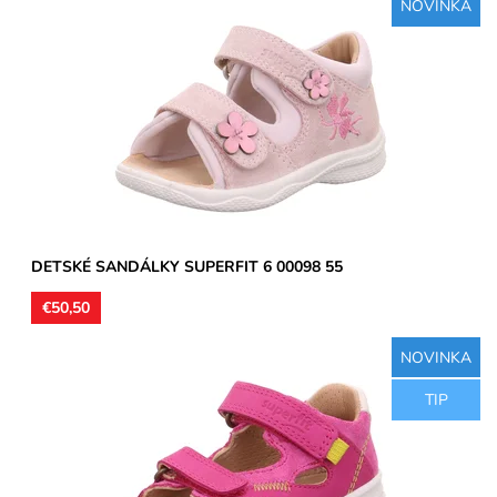
NOVINKA
Zvršok koža, vnútorné podšívky neoprén / pohodlnejšie na
bosú nohu, menej sa potí /, stielky kožené, mierne...
Dostupnosť:
Skladom
Značka:
Superfit
Záruka:
2 roky
DETSKÉ SANDÁLKY SUPERFIT 6 00098 55
€50,50
NOVINKA
Zvršok usňová koža, vnútorné podšívky aj stielky kožené.
TIP
Sandálky vhodné na úzke a stredne široké chodidlá,
poprípade...
Dostupnosť:
Skladom
Značka:
Superfit