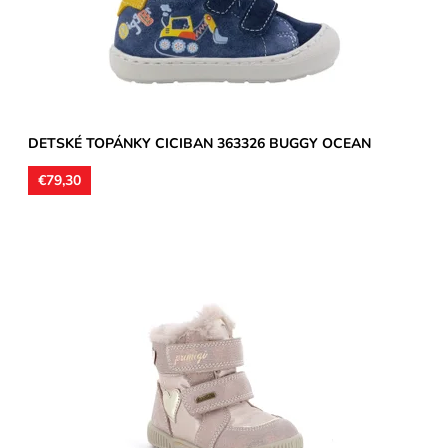
Značka:
CICIBAN
Záruka:
2 roky
DETSKÉ TOPÁNKY CICIBAN 363326 BUGGY OCEAN
€79,30
Nepremokavá membrána GoreTex, zvršok kombinácia kože a
syntetiky, vnútro aj vložky zateplené s dlhším textilným...
Dostupnosť:
Skladom
Značka:
Primigi
Záruka:
2 roky