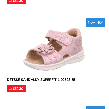
€59,30
od
NOVINKA
Zvršok usňová koža, vnútorné podšívky aj stielky kožené.
Sandálky vhodné na úzke a stredne široké chodidlá,
poprípade...
Dostupnosť:
Skladom
Značka:
Superfit
Záruka:
2 roky
DETSKÉ SANDÁLKY SUPERFIT 1 00523 55
€59,30
od