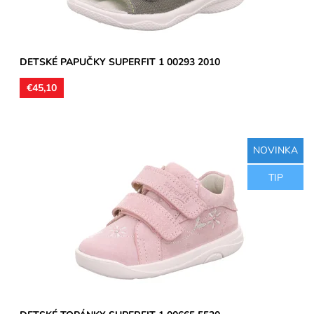
DETSKÉ PAPUČKY SUPERFIT 1 00293 2010
€45,10
NOVINKA
Kožené celoročné topánky, ultraľahké, zvršok koža, podšívka
TIP
koža, jemne ortopedicky tvarované stielky koža,...
Dostupnosť:
Skladom
Značka:
Superfit
Záruka:
2 roky