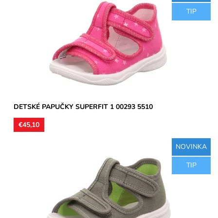
Detské sandálkové papučky so spevnenou pätou, zvršok aj
TIP
vnútorná časť textil, stielka kožená. Remienky umožňujú...
Dostupnosť:
Skladom
Značka:
Superfit
Záruka:
2 roky
DETSKÉ PAPUČKY SUPERFIT 1 00293 5510
€45,10
NOVINKA
Detské sandálkové papučky so spevnenou pätou, zvršok aj
TIP
vnútorná časť textil, stielka kožená. Remienky umožňujú...
Dostupnosť:
Skladom
Značka:
Superfit
Záruka:
2 roky