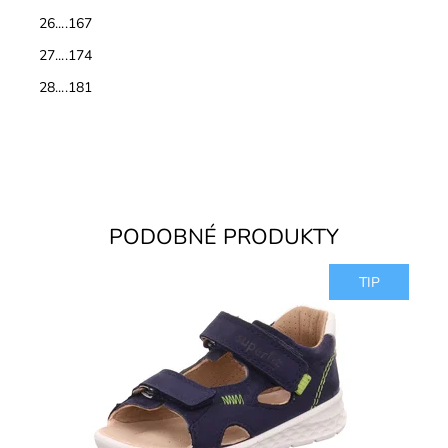
26....167
27....174
28....181
PODOBNÉ PRODUKTY
TIP
Zvršok usňová koža, vnútorné podšívky aj stielky
kožené. Sandálky vhodné na úzke a stredne široké
chodidlá, poprípade...
Dostupnosť:
Skladom
Značka:
Superfit
Záruka:
2 roky