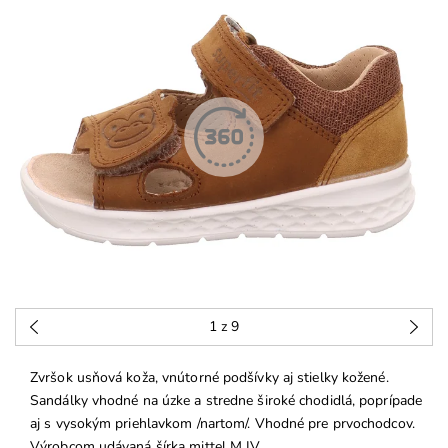
1
z 9
Zvršok usňová koža, vnútorné podšívky aj stielky kožené.
Sandálky vhodné na úzke a stredne široké chodidlá, poprípade
aj s vysokým priehlavkom /nartom/. Vhodné pre prvochodcov.
Výrobcom udávaná šírka mittel M IV.