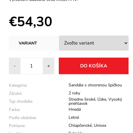
€54,30
VARIANT
-
+
Sandále s otvorenou špičkou
Kategória:
2 roky
Záruka:
Stredne široké
,
Úzke
,
Vysoký
Typ chodidla:
priehlavok
Hnedá
Farba:
Letné
Podľa obdobia:
Chlapčenské
,
Unisex
Pohlavie: