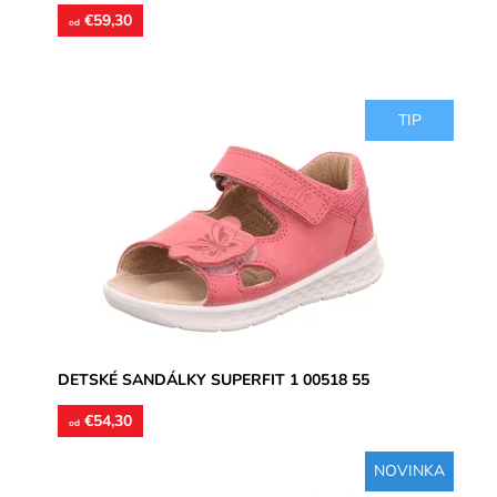
€59,30
od
TIP
Zvršok usňová koža, vnútorné podšívky aj stielky
kožené. Sandálky vhodné na úzke a stredne široké
chodidlá, poprípade...
Dostupnosť:
Skladom
Značka:
Superfit
Záruka:
2 roky
DETSKÉ SANDÁLKY SUPERFIT 1 00518 55
€54,30
od
NOVINKA