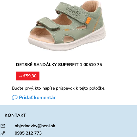
Zvršok usňová koža, vnútorné podšívky aj stielky
kožené. Sandálky vhodné na úzke a stredne široké
chodidlá, poprípade...
Dostupnosť:
Skladom
Značka:
Superfit
Záruka:
2 roky
DETSKÉ SANDÁLKY SUPERFIT 1 00510 75
€59,30
od
Buďte prvý, kto napíše príspevok k tejto položke.
Pridať komentár
KONTAKT
objednavky@beni.sk
0905 212 773