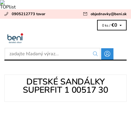
0905212773 tovar
objednavky
@
beni.sk
€0
0 ks /
DETSKÉ SANDÁLKY
SUPERFIT 1 00517 30