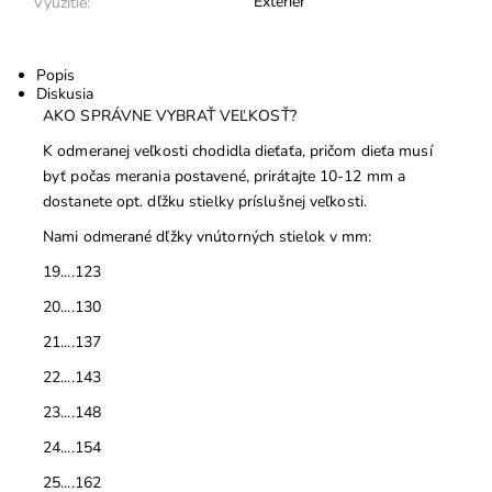
Exteriér
Využitie:
Popis
Diskusia
AKO SPRÁVNE VYBRAŤ VEĽKOSŤ?
K odmeranej veľkosti chodidla dieťaťa, pričom dieťa musí
byť počas merania postavené, prirátajte 10-12 mm a
dostanete opt. dľžku stielky príslušnej veľkosti.
Nami odmerané dľžky vnútorných stielok v mm:
19....123
20....130
21....137
22....143
23....148
24....154
25....162