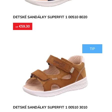
DETSKÉ SANDÁLKY SUPERFIT 1 00510 8020
€59,30
od
TIP
Zvršok usňová koža, vnútorné podšívky aj stielky
kožené. Sandálky vhodné na úzke a stredne široké
chodidlá, poprípade...
Dostupnosť:
Skladom
Značka:
Superfit
Záruka:
2 roky
DETSKÉ SANDÁLKY SUPERFIT 1 00510 3010