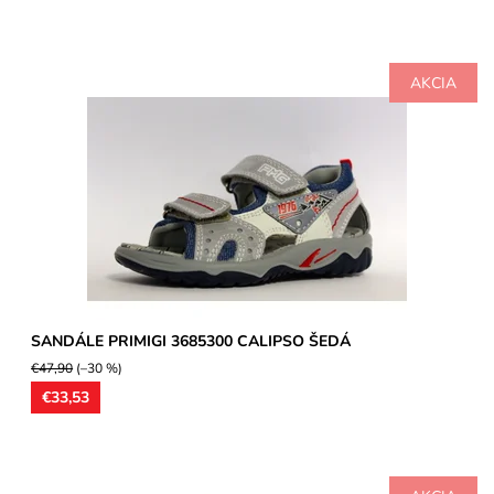
AKCIA
Detská sandálová obuv s oporou v pätnej časti, ortopedicky
tvarované stielky, model vhodný pre široké chodidlá....
Dostupnosť:
Skladom
Značka:
Primigi
Záruka:
2 roky
SANDÁLE PRIMIGI 3685300 CALIPSO ŠEDÁ
€47,90
(–30 %)
€33,53