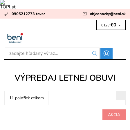
0905212773 tovar
objednavky
@
beni.sk
€0
0 ks /
VÝPREDAJ LETNEJ OBUVI
11
položiek celkom
AKCIA
Zvršok usňová koža v kombinácii s textilom, vnútorné podšívky
aj stielky kožené. Špička aj päta spevnená. Obuv vhodná...