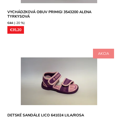
VYCHÁDZKOVÁ OBUV PRIMIGI 3543200 ALENA
TYRKYSOVÁ
€44
(–20 %)
€35,20
AKCIA
Detská obuv ultraľahká, vrchný materiál a podšívka z ostatných
materiálov, vhodné ako obutie k bazénom a do...
Dostupnosť:
Skladom
Značka:
LICO Austria
Záruka:
2 roky
DETSKÉ SANDÁLE LICO 641024 LILA/ROSA