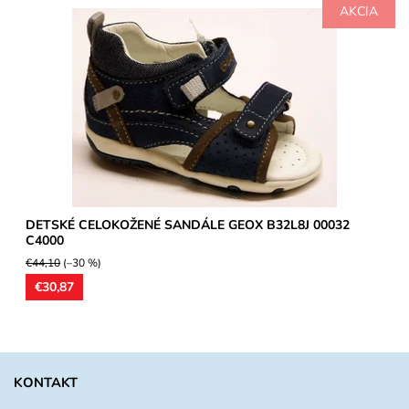
AKCIA
Letné sandále celokožené,model detskej obuvi vhodný pre
stredne široké chodidlá.
Dostupnosť:
Skladom
Značka:
Geox
Záruka:
2 roky
DETSKÉ CELOKOŽENÉ SANDÁLE GEOX B32L8J 00032
C4000
€44,10
(–30 %)
€30,87
KONTAKT