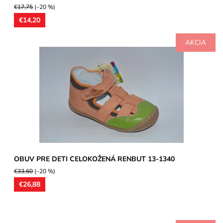
€17,75
(–20 %)
€14,20
AKCIA
Celokožené polootvorené topánočky,stielky ortopedicky
tvarované, antibakteriálna úprava,chrom free. Model vhodný
pre...
Dostupnosť:
Skladom
Značka:
Renbut
Záruka:
2 roky
OBUV PRE DETI CELOKOŽENÁ RENBUT 13-1340
€33,60
(–20 %)
€26,88