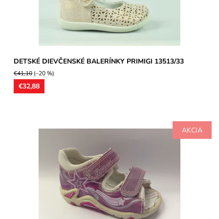
Záruka:
2 roky
DETSKÉ DIEVČENSKÉ BALERÍNKY PRIMIGI 13513/33
€41,10
(–20 %)
€32,88
AKCIA
Zvršok sandálky z kože v kombinácii s textilom, ortopedicky
tvarovaná kožená stielka, obuv vhodná pre stredne široké...
Dostupnosť:
Skladom
Značka:
Primigi
Záruka:
2 roky