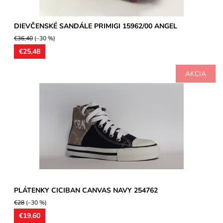
DIEVČENSKÉ SANDÁLE PRIMIGI 15962/00 ANGEL
€36,40
(–30 %)
€25,48
AKCIA
Plátenky Ciciban s koženými ortopedicky tvarovanými
stielkami, ľahké, ohybné pod kĺbikmi prstov. Pevná gumená
špička...
Dostupnosť:
Skladom
Značka:
CICIBAN
Záruka:
2 roky
PLÁTENKY CICIBAN CANVAS NAVY 254762
€28
(–30 %)
€19,60