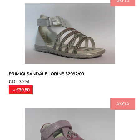
AKCIA
Dievčenské celokožené sandále so zdobenými štrasovými
prackami v prednej časti. Model je vhodný pre širšie...
Dostupnosť:
Skladom
Značka:
Primigi
Záruka:
2 roky
PRIMIGI SANDÁLE LORINE 32092/00
€44
(–30 %)
€30,80
od
AKCIA
Vychádzková celokožená ľahučká obuv pre dievčatká, vhodná aj
na prvé kroky, model určený pre široké chodidlá. Kožené...
Dostupnosť:
Skladom
Značka:
Primigi
Záruka:
2 roky