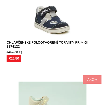
Dostupnosť:
Skladom
Značka:
Primigi
Záruka:
2 roky
CHLAPČENSKÉ POLOOTVORENÉ TOPÁNKY PRIMIGI
3374122
€45
(–50 %)
€22,50
AKCIA
Dievčenské balerínky, zvršok koža s trblietavým nástrekom,
vnútorné podšívky aj vložky kožené. Mierne anatomicky...
Dostupnosť:
Skladom
Značka:
Primigi