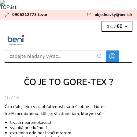
0905212773 tovar
objednavky
@
beni.sk
€0
0 ks /
ČO JE TO GORE-TEX ?
10.7.16
Čím ďalej, tým viac obľúbenosti sa teší obuv s Gore-
tex® membránou, kôli jej vlastnostiam, ktorými sú:
trvalá nepremokavosť
vysoká priedušnosť
extrémna odolnosť voči mrazom