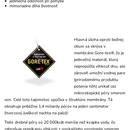
jedinečná odolnosť pri pohybe
mimoriadne dlhá životnosť
Hlavná úloha oproti bežnej
obuvi sa skrýva v
membráne Gore-tex®, čo je
jedinečný materiál, ktorý
neprepúšťa vlhkosť dnu, ale
zároveň umožní vodnej pare
(prirodzenému produktu
potenia nôh) unikať cez
mikroskopické póry smerom
von. Celé toto tajomstvo spočíva v štruktúre membrány. Tá
obsahuje približne 1,4 miliardy pórov na jeden centimeter
štvorcový (veľkosť nechta na palci)!
Tieto drobné póry sú 20 000krát menšie než kvapka vody, čo
zabraňuje prenikaniu vlhkosti z vonkajšieho prostredia smerom