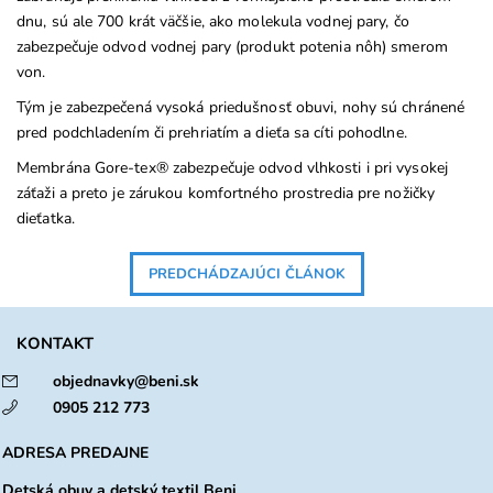
dnu, sú ale 700 krát väčšie, ako molekula vodnej pary, čo
zabezpečuje odvod vodnej pary (produkt potenia nôh) smerom
von.
Tým je zabezpečená vysoká priedušnosť obuvi, nohy sú chránené
pred podchladením či prehriatím a dieťa sa cíti pohodlne.
Membrána Gore-tex
®
zabezpečuje odvod vlhkosti i pri vysokej
záťaži a preto je zárukou komfortného prostredia pre nožičky
dieťatka.
PREDCHÁDZAJÚCI ČLÁNOK
KONTAKT
objednavky@beni.sk
0905 212 773
ADRESA PREDAJNE
Detská obuv a detský textil Beni