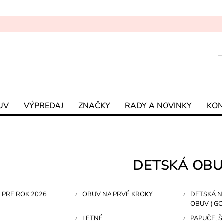
UV
VÝPREDAJ
ZNAČKY
RADY A NOVINKY
KO
DETSKÁ OB
 PRE ROK 2026
OBUV NA PRVÉ KROKY
DETSKÁ 
OBUV ( G
LETNÉ
PAPUČE, 