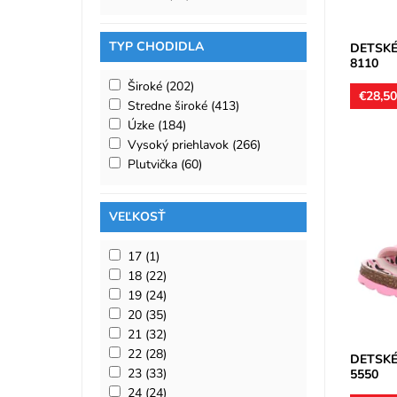
TYP CHODIDLA
DETSKÉ
8110
Široké
(202)
€28,5
Stredne široké
(413)
Úzke
(184)
Vysoký priehlavok
(266)
Plutvička
(60)
Detské 
VEĽKOSŤ
korku. S
pozdĺžno
sú z...
17
(1)
Dostupn
18
(22)
Značka:
19
(24)
Záruka:
20
(35)
21
(32)
22
(28)
DETSKÉ
23
(33)
5550
24
(24)