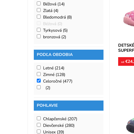
prevzduš
Béžová
(14)
obuvi...
Zlatá
(4)
Dostupn
Bledomodrá
(8)
Značka:
Béźová
(0)
Záruka:
Tyrkysová
(5)
bronzová
(2)
DETSKÉ
SUPERF
PODĽA OBDOBIA
€24,
od
Letné
(214)
Zimné
(128)
Celoročné
(477)
(2)
Domáca 
stredne 
POHLAVIE
- textil.
Dostupn
Chlapčenské
(207)
Značka:
Dievčenské
(280)
Záruka:
Unisex
(39)