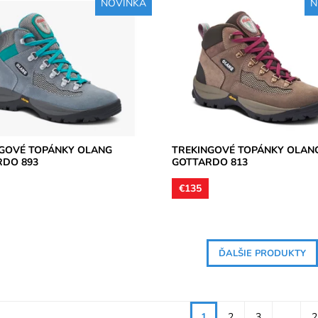
NOVINKA
N
 pevná obuv vysoká členková,
Treková pevná obuv vysoká členk
e vyhotovený z brúsenej kože,
zvršok je vyhotovený z brúsenej 
textilné, stielky tvarované...
podšívky textilné, stielky tvarovan
osť:
Skladom
Dostupnosť:
Skladom
Olang
Značka:
Olang
2 roky
Záruka:
2 roky
GOVÉ TOPÁNKY OLANG
TREKINGOVÉ TOPÁNKY OLAN
RDO 893
GOTTARDO 813
€135
ĎALŠIE PRODUKTY
1
2
3
...
2