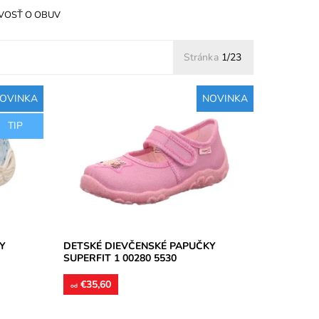
VOSŤ O OBUV
Stránka
1/23
OVINKA
NOVINKA
l,
Dievčenské papučky, materiál textil,
TIP
perforované podrážky prevzdušnia
etskej
chodidlo, model detskej obuvi je vhodný
pre...
Dostupnosť:
Skladom
Značka:
Superfit
Záruka:
2 roky
Y
DETSKÉ DIEVČENSKÉ PAPUČKY
SUPERFIT 1 00280 5530
€35,60
od