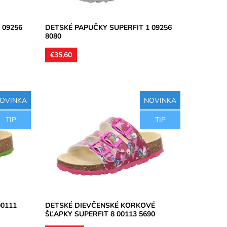
 09256
DETSKÉ PAPUČKY SUPERFIT 1 09256
8080
€35,60
OVINKA
NOVINKA
ého
Detské šlapky vyrobené z pružného
TIP
TIP
rovanou
korku. Stielky sú kožené s vytvarovanou
racky
pozdĺžnou a priečnou klembou. Pracky
sú z...
Dostupnosť:
Skladom
Značka:
Superfit
Záruka:
2 roky
00111
DETSKÉ DIEVČENSKÉ KORKOVÉ
ŠĽAPKY SUPERFIT 8 00113 5690