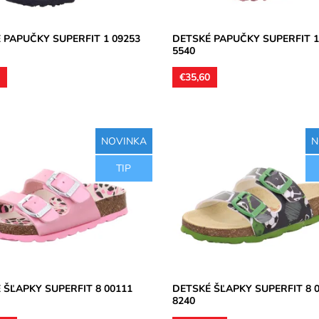
 PAPUČKY SUPERFIT 1 09253
DETSKÉ PAPUČKY SUPERFIT 1
5540
0
€35,60
NOVINKA
N
šľapky vyrobené z pružného
Detské šľapky vyrobené z pružn
TIP
tielky sú kožené s vytvarovanou
korku. Stielky sú kožené s vytva
u a priečnou klembou. Pracky
pozdĺžnou a priečnou klembou. P
sú z...
osť:
Skladom
Dostupnosť:
Skladom
Superfit
Značka:
Superfit
2 roky
Záruka:
2 roky
 ŠĽAPKY SUPERFIT 8 00111
DETSKÉ ŠĽAPKY SUPERFIT 8 
8240