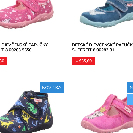
nia chodidlo, model detskej
chodidlo, model detskej obuvi je
pre...
osť:
Skladom
Dostupnosť:
Skladom
Superfit
Značka:
Superfit
2 roky
Záruka:
2 roky
 DIEVČENSKÉ PAPUČKY
DETSKÉ DIEVČENSKÉ PAPUČK
IT 8 00283 5550
SUPERFIT 8 00282 81
30
€35,60
od
NOVINKA
N
členková obuv určená pre
Detské papučky so spevnenou pä
široké a užšie chodidlá. Materiál
zvršok, vnútorná časť aj stielka tex
 Výrobca garantuje, že podrážky...
Papučky vhodné pre úzke a stre
široké...
osť:
Skladom
Superfit
Dostupnosť:
Skladom
2 roky
Značka:
Superfit
Záruka:
2 roky