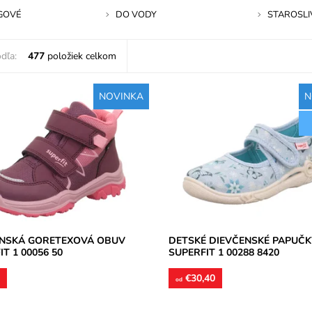
GOVÉ
DO VODY
STAROSLI
dľa:
477
položiek celkom
NOVINKA
N
vá teniska s nepremokavou
Dievčenské papučky, materiál texti
ou GoreTex na prechodné
perforované podrážky kvôli
 zapínanie na dva suché zipsy.
prevzdušneniu chodidla, model d
obuvi je vhodný...
osť:
Skladom
Dostupnosť:
Skladom
Superfit
Značka:
Superfit
2 roky
Záruka:
2 roky
ENSKÁ GORETEXOVÁ OBUV
DETSKÉ DIEVČENSKÉ PAPUČK
T 1 00056 50
SUPERFIT 1 00288 8420
0
€30,40
od