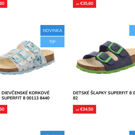
60
€35,60
od
NOVINKA
šlapky vyrobené z pružného
Detské šľapky vyrobené z pružn
TIP
tielky sú kožené s vytvarovanou
korku. Stielky sú kožené s vytva
u a priečnou klembou. Pracky
pozdĺžnou a priečnou klembou. P
sú z...
osť:
Skladom
Dostupnosť:
Skladom
Superfit
Značka:
Superfit
2 roky
Záruka:
2 roky
 DIEVČENSKÉ KORKOVÉ
DETSKÉ ŠĽAPKY SUPERFIT 8 
 SUPERFIT 8 00113 8440
82
50
€34,50
od