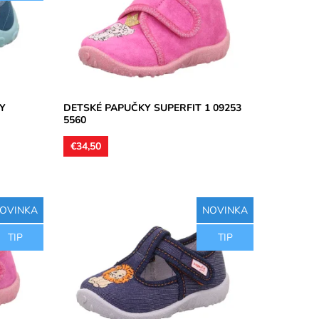
 vhodný
- textil.
Dostupnosť:
Skladom
Značka:
Superfit
Záruka:
2 roky
Y
DETSKÉ PAPUČKY SUPERFIT 1 09253
5560
€34,50
OVINKA
NOVINKA
tou,
Detské papučky so spevnenou pätou,
TIP
TIP
til.
zvršok, vnútorná časť aj stielka textil.
dne
Papučky vhodné pre úzke a stredne
široké...
Dostupnosť:
Skladom
Značka:
Superfit
Záruka:
2 roky