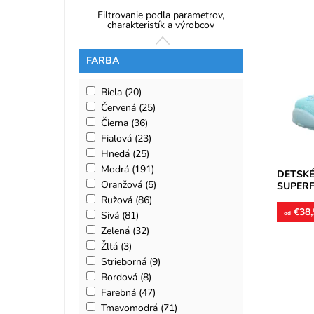
Filtrovanie podľa parametrov,
charakteristík a výrobcov
Dievčens
FARBA
perforo
chodidlo
pre...
Biela
(20)
Dostupn
Červená
(25)
Značka:
Čierna
(36)
Záruka:
Fialová
(23)
Hnedá
(25)
Modrá
(191)
DETSKÉ
Oranžová
(5)
SUPERF
Ružová
(86)
€38,
Sivá
(81)
od
Zelená
(32)
Žltá
(3)
Strieborná
(9)
Bordová
(8)
Farebná
(47)
Dievčens
Tmavomodrá
(71)
stielky 