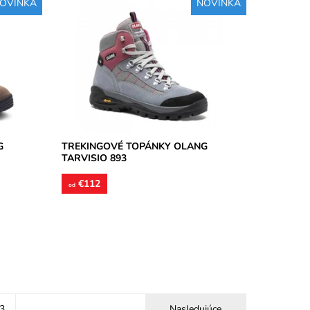
OVINKA
NOVINKA
ová,
Treková pevná obuv vysoká členková,
kože,
zvršok je vyhotovený z brúsenej kože,
é...
podšívky textilné, stielky tvarované...
Dostupnosť:
Skladom
Značka:
Olang
Záruka:
2 roky
G
TREKINGOVÉ TOPÁNKY OLANG
TARVISIO 893
€112
od
3
Nasledujúce