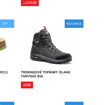
€32,50
od
TIP
NOVINKA
ého
Treková pevná obuv vysoká členková,
rovanou
zvršok je vyhotovený z brúsenej kože,
racky
podšívky textilné, stielky tvarované...
Dostupnosť:
Skladom
Značka:
Olang
Záruka:
2 roky
00111
TREKINGOVÉ TOPÁNKY OLANG
TARVISIO 816
€135