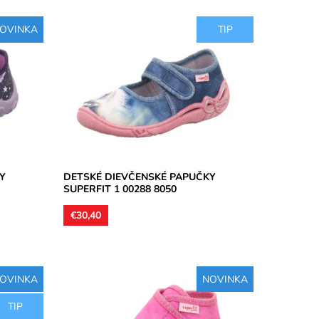
OVINKA
TIP
útorné
Dievčenské papučky, materiál textil,
ky
perforované podrážky kvôli
kej
prevzdušneniu chodidla, model detskej
obuvi je vhodný...
Dostupnosť:
Skladom
Značka:
Superfit
Záruka:
2 roky
Y
DETSKÉ DIEVČENSKÉ PAPUČKY
SUPERFIT 1 00288 8050
€30,40
OVINKA
NOVINKA
l,
Domáca členková obuv určená pre
TIP
ia
stredne široké a užšie chodidlá. Materiál