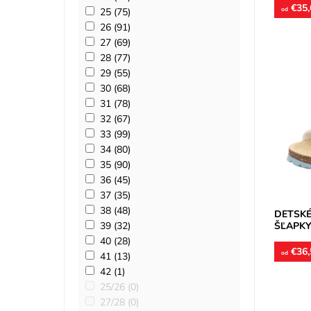
€35,
od
25
(75)
26
(91)
27
(69)
28
(77)
29
(55)
30
(68)
Detské 
31
(78)
korku. S
pozdĺžno
32
(67)
sú z...
33
(99)
Dostupn
34
(80)
Značka:
35
(90)
Záruka:
36
(45)
37
(35)
38
(48)
DETSKÉ
ŠĽAPKY
39
(32)
40
(28)
€36,
od
41
(13)
42
(1)
25/26
(0)
27/28
(0)