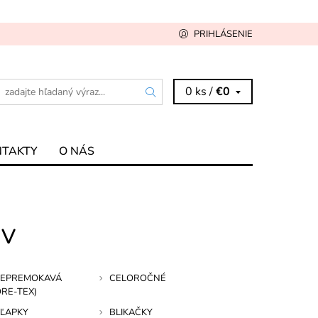
PRIHLÁSENIE
0 ks /
€0
NTAKTY
O NÁS
UV
NEPREMOKAVÁ
CELOROČNÉ
ORE-TEX)
ŠĽAPKY
BLIKAČKY