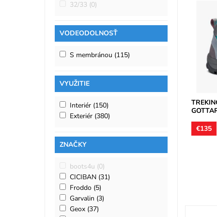
32/33
(0)
Treková
zvršok j
VODEODOLNOSŤ
podšívky 
Dostupn
Značka:
S membránou
(115)
Záruka:
VYUŽITIE
TREKIN
Interiér
(150)
GOTTA
Exteriér
(380)
€135
ZNAČKY
boots4u
(0)
CICIBAN
(31)
Froddo
(5)
Garvalin
(3)
Geox
(37)