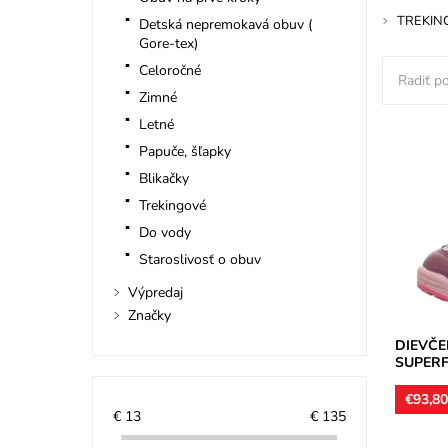
TREKIN
Detská nepremokavá obuv (
Gore-tex)
Celoročné
Radiť po
Zimné
Letné
Papuče, šľapky
Kotníko
Blikačky
membrán
obdobie,
Trekingové
Zvršok...
Do vody
Dostupn
Staroslivosť o obuv
Značka:
Záruka:
Výpredaj
Značky
DIEVČ
SUPERFI
€93,8
€
13
€
135