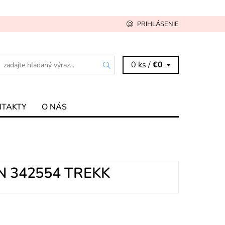
PRIHLÁSENIE
0 ks /
€0
NTAKTY
O NÁS
N 342554 TREKK