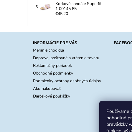
Korkové sandále Superfit
1 00145 85
€45,20
INFORMÁCIE PRE VÁS
FACEBO
Meranie chodidla
Doprava, poštovné a vrátenie tovaru
Reklamačný poriadok
Obchodné podmienky
Podmienky ochrany osobných údajov
Ako nakupovať
Darčekové poukážky
Používame c
pohodlné pr
prevádzky w
funkcie, výk