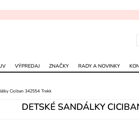
UV
VÝPREDAJ
ZNAČKY
RADY A NOVINKY
KO
álky Ciciban 342554 Trekk
DETSKÉ SANDÁLKY CICIBA