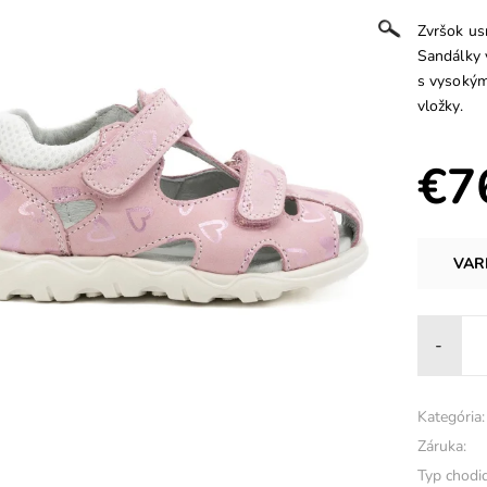
Zvršok usň
Sandálky v
s vysokým
vložky.
€7
VAR
-
Kategória:
Záruka:
Typ chodid