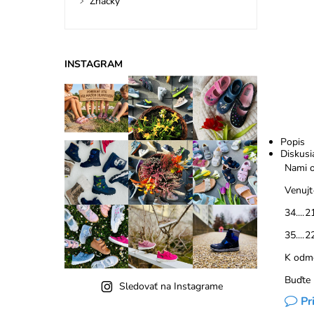
Značky
INSTAGRAM
Popis
Diskusi
Nami o
Venujt
34....2
35....2
K odme
Buďte 
Sledovať na Instagrame
Pr