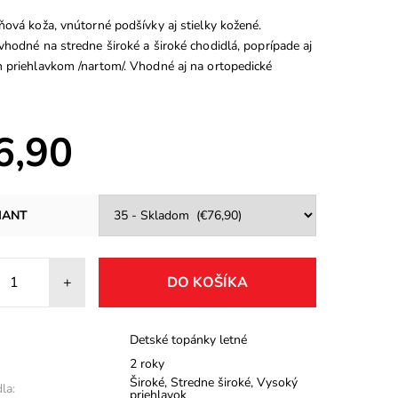
ová koža, vnútorné podšívky aj stielky kožené.
hodné na stredne široké a široké chodidlá, poprípade aj
 priehlavkom /nartom/. Vhodné aj na ortopedické
6,90
IANT
+
Detské topánky letné
2 roky
Široké
,
Stredne široké
,
Vysoký
la:
priehlavok