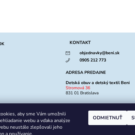
KONTAKT
OK
objednavky@beni.sk
0905 212 773
ADRESA PREDAJNE
Detská obuv a detský textil Beni
Stromová 36
831 01 Bratislava
Otváracia doba
ookies, aby sme Vám umožnili
Po -Pia: 10:00 - 18:00
ODMIETNUŤ
S
So: 9:00 - 12:00
ehliadanie webu a vďaka analýze
Ne: Zatvorené
ebu neustále zlepšovali jeho
on a používanie.