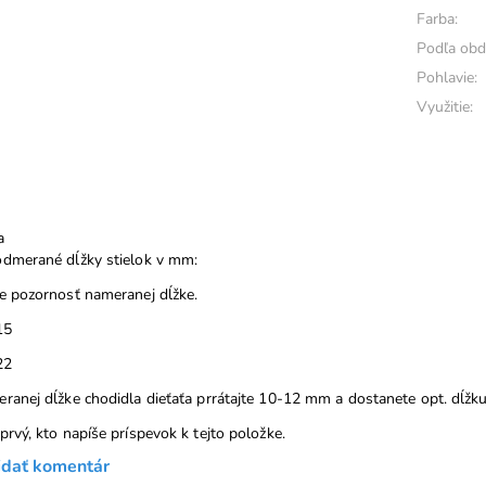
Farba:
Podľa obd
Pohlavie:
Využitie:
a
dmerané dĺžky stielok v mm:
e pozornosť nameranej dĺžke.
15
22
ranej dĺžke chodidla dieťaťa prrátajte 10-12 mm a dostanete opt. dĺžku s
prvý, kto napíše príspevok k tejto položke.
idať komentár