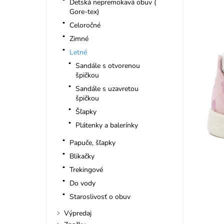
Detská nepremokavá obuv (
Gore-tex)
Celoročné
Zimné
Letné
Sandále s otvorenou
špičkou
Sandále s uzavretou
špičkou
Šľapky
Plátenky a balerínky
Papuče, šľapky
Blikačky
Trekingové
Do vody
Staroslivosť o obuv
Výpredaj