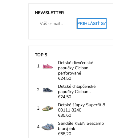
NEWSLETTER
TOP 5
Detské dievčenské
papučky Ciciban
perforované
€24,50
Detské chlapčenské
papučky Ciciban...
€24,50
Detské šľapky Superfit 8
00111 8240
€35,60
Sandále KEEN Seacamp
blue/pink
€68,20