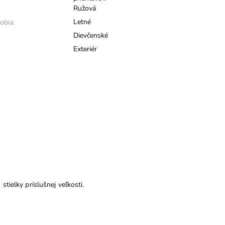
Ružová
Letné
obia:
Dievčenské
Exteriér
tielky príslušnej veľkosti.