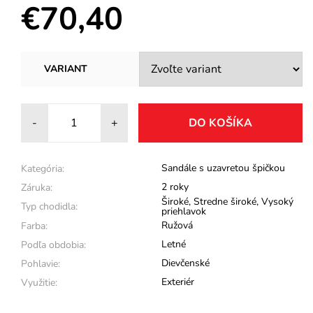
€70,40
VARIANT
-
+
Sandále s uzavretou špičkou
Kategória:
2 roky
Záruka:
Široké
,
Stredne široké
,
Vysoký
Typ chodidla:
priehlavok
Ružová
Farba:
Letné
Podľa obdobia:
Dievčenské
Pohlavie:
Exteriér
Využitie: