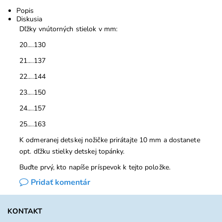
Popis
Diskusia
Dľžky vnútorných stielok v mm:
20....130
21....137
22....144
23....150
24....157
25....163
K odmeranej detskej nožičke prirátajte 10 mm a dostanete
opt. dľžku stielky detskej topánky.
Buďte prvý, kto napíše príspevok k tejto položke.
Pridať komentár
KONTAKT