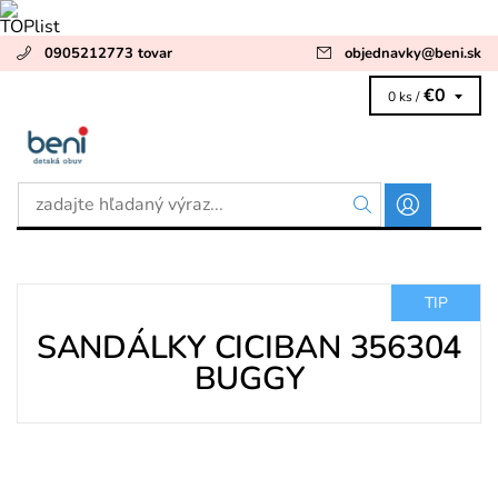
0905212773 tovar
objednavky
@
beni.sk
€0
0 ks /
TIP
SANDÁLKY CICIBAN 356304
BUGGY