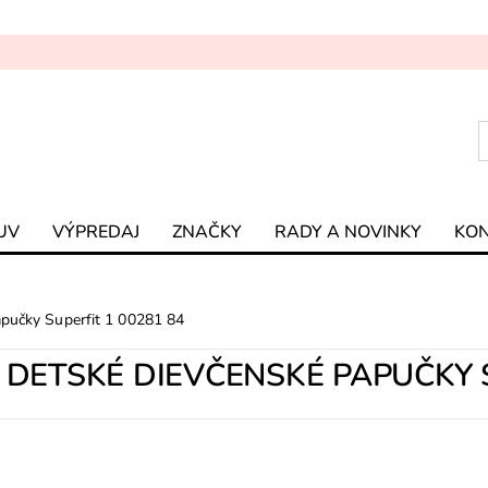
UV
VÝPREDAJ
ZNAČKY
RADY A NOVINKY
KO
apučky Superfit 1 00281 84
DETSKÉ DIEVČENSKÉ PAPUČKY S