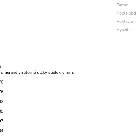
Farba:
Podľa obd
Pohlavie:
Využitie:
a
dmerané vnútorné dĺžky stielok v mm:
70
76
82
89
97
04