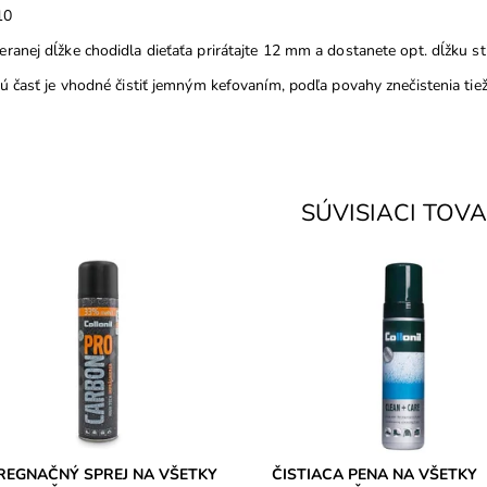
10
ranej dĺžke chodidla dieťaťa prirátajte 12 mm a dostanete opt. dĺžku stie
nú časť je vhodné čistiť jemným kefovaním, podľa povahy znečistenia tiež
SÚVISIACI TOV
on technológia proti vlhkosti a
CLEAN + CARE čistiaca pena n
isteniu. Impregnácia na všetky
všetky druhy kože aj textil. Okr
 kože, aj textil (napr. oblečenie).
čistenia obuvi sa dá využiť naprí
na čistenie...
upnosť:
Skladom
ka:
Collonil
Dostupnosť:
Skladom
ka:
2 roky
Značka:
Collonil
Záruka:
2 roky
REGNAČNÝ SPREJ NA VŠETKY
ČISTIACA PENA NA VŠETKY