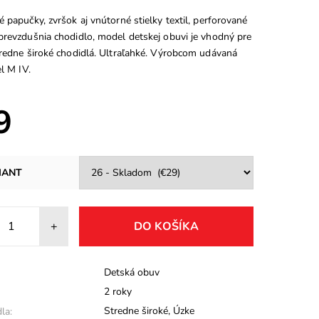
 papučky, zvršok aj vnútorné stielky textil, perforované
prevzdušnia chodidlo, model detskej obuvi je vhodný pre
tredne široké chodidlá. Ultraľahké. Výrobcom udávaná
el M IV.
9
IANT
+
Detská obuv
2 roky
Stredne široké
,
Úzke
la: