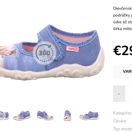
Dievčenské
podrážky 
úzke až s
šírka mitt
€2
VAR
-
Kategória:
Záruka:
Typ chodid