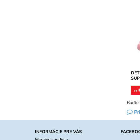
Diev
vnút
podr
detsk
Dost
Znač
Záru
DET
SUP
€
od
Buďte 
Pr
INFORMÁCIE PRE VÁS
FACEBO
Meranie chodidla