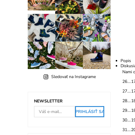
Popis
Diskusi
Nami o
Sledovať na Instagrame
26....1
27....1
28....1
NEWSLETTER
29....1
30....1
31....2