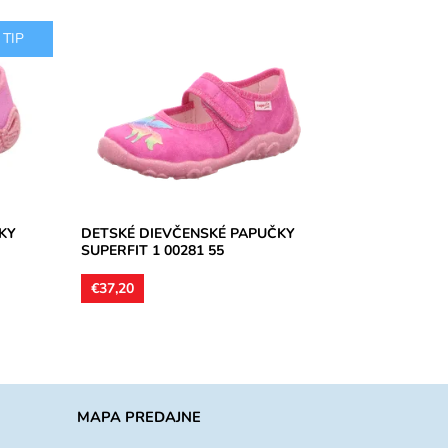
TIP
til,
Dievčenské papučky, materiál textil,
perforované podrážky kvôli
prevzdušneniu chodidla, model
detskej obuvi je vhodný...
Dostupnosť:
Skladom
Značka:
Superfit
Záruka:
2 roky
KY
DETSKÉ DIEVČENSKÉ PAPUČKY
SUPERFIT 1 00281 55
€37,20
MAPA PREDAJNE