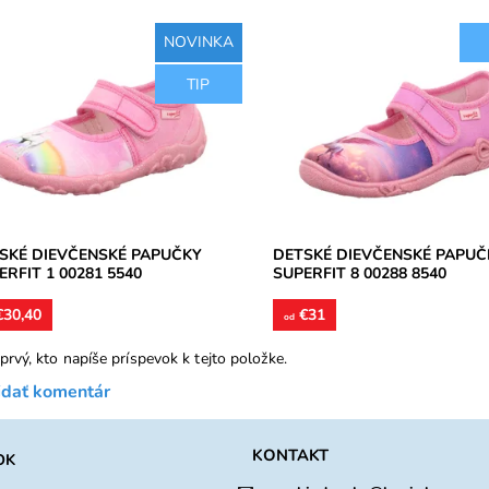
NOVINKA
čenské papučky, zvršok aj
Dievčenské papučky, materiál tex
TIP
orné stielky textil, perforované
perforované podrážky kvôli
ážky prevzdušnia chodidlo, model
prevzdušneniu chodidla, model
ej obuvi...
detskej obuvi je vhodný...
upnosť:
Skladom
Dostupnosť:
Skladom
ka:
Superfit
Značka:
Superfit
ka:
2 roky
Záruka:
2 roky
SKÉ DIEVČENSKÉ PAPUČKY
DETSKÉ DIEVČENSKÉ PAPUČ
ERFIT 1 00281 5540
SUPERFIT 8 00288 8540
30,40
€31
od
prvý, kto napíše príspevok k tejto položke.
idať komentár
KONTAKT
OK