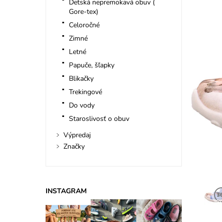
Detská nepremokavá obuv (
Gore-tex)
Celoročné
Zimné
Letné
Papuče, šľapky
Blikačky
Trekingové
Do vody
Staroslivosť o obuv
Výpredaj
Značky
INSTAGRAM