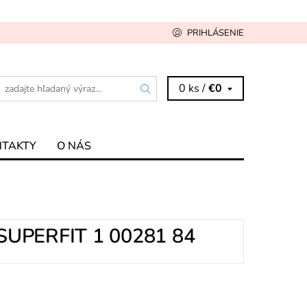
PRIHLÁSENIE
0 ks /
€0
NTAKTY
O NÁS
UPERFIT 1 00281 84