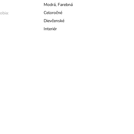
Modrá
,
Farebná
Celoročné
obia:
Dievčenské
Interiér