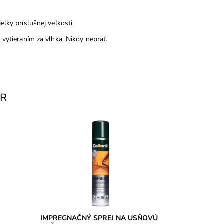
lky príslušnej veľkosti.
 vytieraním za vlhka. Nikdy neprať.
AR
a
- WATERSTOP + UV ochrana na
em
usňovú kožu. Ochráni kožu pred
klad aj
poškodením vodou a uv-žiarením.
Dostupnosť:
Skladom
Značka:
Collonil
Záruka:
2 roky
IMPREGNAČNÝ SPREJ NA USŇOVÚ