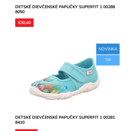
DETSKÉ DIEVČENSKÉ PAPUČKY SUPERFIT 1 00288
8050
€30,40
NOVINKA
Dievčenské papučky, zvršok aj vnútorné stielky textil,
TIP
perforované podrážky prevzdušnia chodidlo, model
detskej obuvi...
Dostupnosť:
Skladom
Značka:
Superfit
Záruka:
2 roky
DETSKÉ DIEVČENSKÉ PAPUČKY SUPERFIT 1 00281
8410