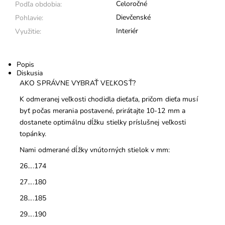
Celoročné
Podľa obdobia:
Dievčenské
Pohlavie:
Interiér
Využitie:
Popis
Diskusia
AKO SPRÁVNE VYBRAŤ VEĽKOSŤ?
K odmeranej veľkosti chodidla dieťaťa, pričom dieťa musí
byť počas merania postavené, prirátajte 10-12 mm a
dostanete optimálnu dĺžku stielky príslušnej veľkosti
topánky.
Nami odmerané dĺžky vnútorných stielok v mm:
26....174
27....180
28....185
29....190