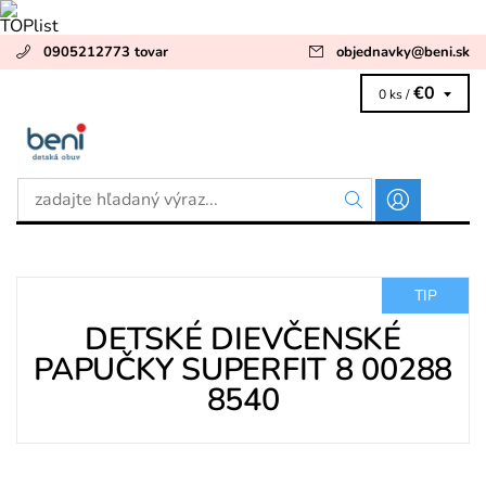
0905212773 tovar
objednavky
@
beni.sk
€0
0 ks /
TIP
DETSKÉ DIEVČENSKÉ
PAPUČKY SUPERFIT 8 00288
8540