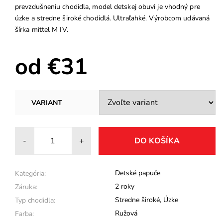
prevzdušneniu chodidla, model detskej obuvi je vhodný pre
úzke a stredne široké chodidlá. Ultraľahké. Výrobcom udávaná
šírka mittel M IV.
od €31
VARIANT
-
+
Detské papuče
Kategória:
2 roky
Záruka:
Stredne široké
,
Úzke
Typ chodidla:
Ružová
Farba: