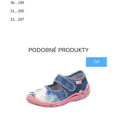
30....195
31....200
32....207
PODOBNÉ PRODUKTY
TIP
Dievčenské papučky, materiál textil, perforované
podrážky kvôli prevzdušneniu chodidla, model detskej
obuvi je vhodný...
Dostupnosť:
Skladom
Značka:
Superfit
Záruka:
2 roky