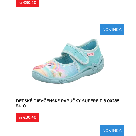
€30,40
od
NOVINKA
Dievčenské papučky, materiál textil, perforované
podrážky kvôli prevzdušneniu chodidla, model detskej
obuvi je vhodný...
Dostupnosť:
Skladom
Značka:
Superfit
Záruka:
2 roky
DETSKÉ DIEVČENSKÉ PAPUČKY SUPERFIT 8 00288
8410
€30,40
od
NOVINKA