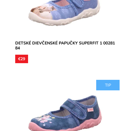
Dostupnosť:
Skladom
Značka:
Superfit
Záruka:
2 roky
DETSKÉ DIEVČENSKÉ PAPUČKY SUPERFIT 1 00281
84
€29
TIP
Dievčenské papučky, materiál textil, perforované
podrážky prevzdušnia chodidlo, model detskej obuvi je
vhodný pre...
Dostupnosť:
Skladom
Značka:
Superfit
Záruka:
2 roky