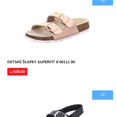
TIP
Detské šľapky vyrobené z pružného korku. Stielky sú kožené s
vytvarovanou pozdĺžnou a priečnou klembou. Pracky...
Dostupnosť:
Skladom
Značka:
Superfit
Záruka:
2 roky
DETSKÉ ŠĽAPKY SUPERFIT 8 00111 90
€39,50
od
TIP
Detské sandále vyrobené z pružného korku.Stielky sú kožené s
vytvarovanou pozdĺžnou a priečnou klembou. Pracky sú z...
Dostupnosť:
Skladom