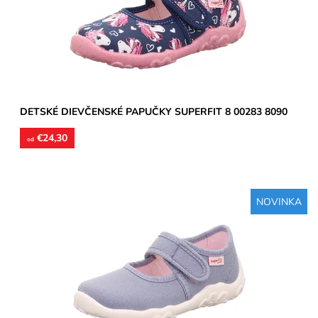
Dostupnosť:
Skladom
Značka:
Superfit
Záruka:
2 roky
DETSKÉ DIEVČENSKÉ PAPUČKY SUPERFIT 8 00283 8090
€24,30
od
NOVINKA
Dievčenské papučky, zvršok aj vnútorné stielky textil,
perforované podrážky prevzdušnia chodidlo, model detskej
obuvi...
Dostupnosť:
Skladom
Značka:
Superfit
Záruka:
2 roky