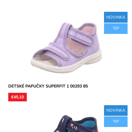
NOVINKA
Detské sandálkové papučky so spevnenou pätou, zvršok aj
TIP
vnútorná časť textil, stielka kožená. Remienky umožňujú...
Dostupnosť:
Skladom
Značka:
Superfit
Záruka:
2 roky
DETSKÉ PAPUČKY SUPERFIT 1 00293 85
€45,10
NOVINKA
Detské sandálkové papučky so spevnenou pätou, zvršok aj
TIP
vnútorná časť textil, stielka kožená. Remienky umožňujú...