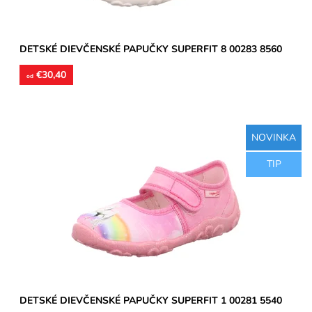
DETSKÉ DIEVČENSKÉ PAPUČKY SUPERFIT 8 00283 8560
€30,40
od
NOVINKA
Dievčenské papučky, zvršok aj vnútorné stielky textil,
TIP
perforované podrážky prevzdušnia chodidlo, model detskej
obuvi...
Dostupnosť:
Skladom
Značka:
Superfit
Záruka:
2 roky
DETSKÉ DIEVČENSKÉ PAPUČKY SUPERFIT 1 00281 5540