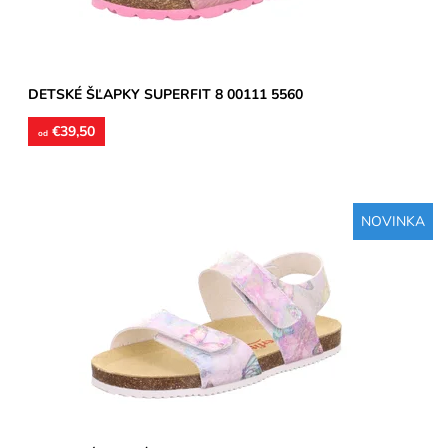
DETSKÉ ŠĽAPKY SUPERFIT 8 00111 5560
€39,50
od
NOVINKA
Detské sandále vyrobené z pružného korku. Stielky sú kožené
s vytvarovanou pozdĺžnou a priečnou klembou. Pracky sú z...
Dostupnosť:
Skladom
Značka:
Superfit
Záruka:
2 roky