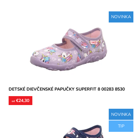
NOVINKA
Dievčenské papučky, zvršok aj vnútorné stielky textil,
perforované podrážky prevzdušnia chodidlo, model detskej
obuvi...
Dostupnosť:
Skladom
Značka:
Superfit
Záruka:
2 roky
DETSKÉ DIEVČENSKÉ PAPUČKY SUPERFIT 8 00283 8530
€24,30
od
NOVINKA
Dievčenské papučky, zvršok aj vnútorné stielky textil,
TIP
perforované podrážky prevzdušnia chodidlo, model detskej
obuvi...