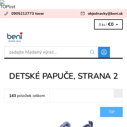
0905212773 tovar
objednavky
@
beni.sk
€0
0 ks /
DETSKÉ PAPUČE
, STRANA 2
143
položiek celkom
TIP
Domáca chlapčenská obuv určená pre stredné a úzke chodidlá,
šírka mittel M IV, perforované podrážky zaručia...