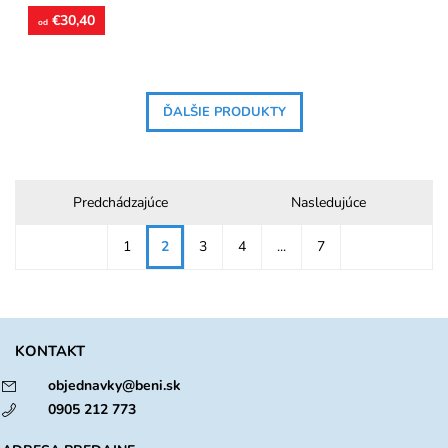
€30,40
od
ĎALŠIE PRODUKTY
Predchádzajúce
Nasledujúce
1
2
3
4
...
7
KONTAKT
objednavky@beni.sk
0905 212 773