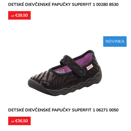
DETSKÉ DIEVČENSKÉ PAPUČKY SUPERFIT 1 00280 8530
€39,50
od
NOVINKA
Dievčenské papučky, materiál textil, jemne trblietavý,
perforované podrážky prevzdušnia chodidlo, model detskej
obuvi...
Dostupnosť:
Skladom
Značka:
Superfit
Záruka:
2 roky
DETSKÉ DIEVČENSKÉ PAPUČKY SUPERFIT 1 06271 0050
€36,50
od