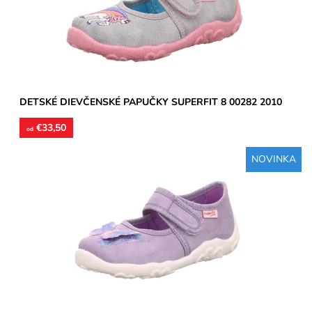
Značka:
Superfit
Záruka:
2 roky
DETSKÉ DIEVČENSKÉ PAPUČKY SUPERFIT 8 00282 2010
€33,50
od
NOVINKA
Dievčenské papučky, materiál textil, perforované podrážky
prevzdušnia chodidlo, model detskej obuvi je vhodný pre...
Dostupnosť:
Skladom
Značka:
Superfit
Záruka:
2 roky