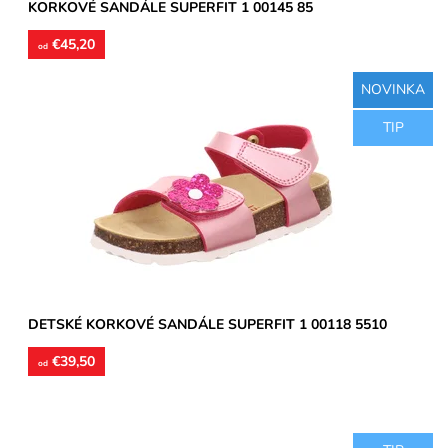
KORKOVÉ SANDÁLE SUPERFIT 1 00145 85
€45,20
od
NOVINKA
Detské sandále vyrobené z pružného korku. Stielky sú kožené
TIP
s vytvarovanou pozdĺžnou a priečnou klembou. Pracky sú z...
Dostupnosť:
Skladom
Značka:
Superfit
Záruka:
2 roky
DETSKÉ KORKOVÉ SANDÁLE SUPERFIT 1 00118 5510
€39,50
od