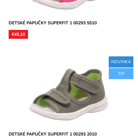
DETSKÉ PAPUČKY SUPERFIT 1 00293 5510
€45,10
NOVINKA
Detské sandálkové papučky so spevnenou pätou, zvršok aj
TIP
vnútorná časť textil, stielka kožená. Remienky umožňujú...
Dostupnosť:
Skladom
Značka:
Superfit
Záruka:
2 roky
DETSKÉ PAPUČKY SUPERFIT 1 00293 2010