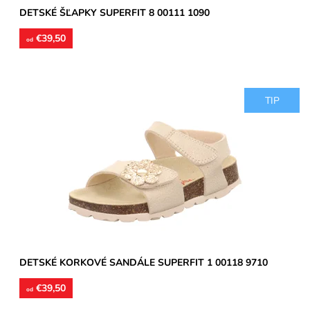
DETSKÉ ŠĽAPKY SUPERFIT 8 00111 1090
€39,50
od
TIP
Detské sandále vyrobené z pružného korku. Stielky sú kožené
s vytvarovanou pozdĺžnou a priečnou klembou. Pracky sú z...
Dostupnosť:
Skladom
Značka:
Superfit
Záruka:
2 roky
DETSKÉ KORKOVÉ SANDÁLE SUPERFIT 1 00118 9710
€39,50
od