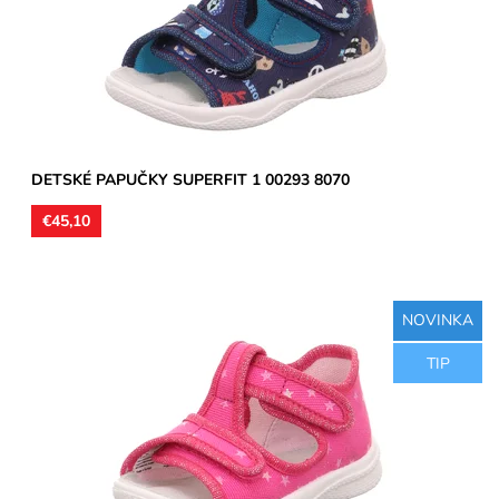
Dostupnosť:
Skladom
Značka:
Superfit
Záruka:
2 roky
DETSKÉ PAPUČKY SUPERFIT 1 00293 8070
€45,10
NOVINKA
Detské sandálkové papučky so spevnenou pätou, zvršok aj
TIP
vnútorná časť textil, stielka kožená. Remienky umožňujú...
Dostupnosť:
Skladom
Značka:
Superfit
Záruka:
2 roky