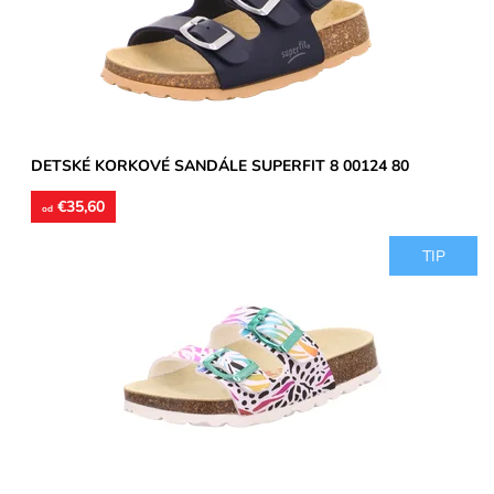
Značka:
Superfit
Záruka:
2 roky
DETSKÉ KORKOVÉ SANDÁLE SUPERFIT 8 00124 80
€35,60
od
TIP
Detské šľapky vyrobené z pružného korku. Stielky sú kožené s
vytvarovanou pozdĺžnou a priečnou klembou. Pracky sú z...
Dostupnosť:
Skladom
Značka:
Superfit
Záruka:
2 roky