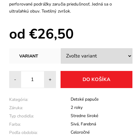
perforované podrážky zaručia priedušnosť. Jedná sa o
ultraľahkú obuv. Textilný zvršok.
od €26,50
VARIANT
-
+
Detské papuče
Kategória:
2 roky
Záruka:
Stredne široké
Typ chodidla:
Sivá
,
Farebná
Farba:
Celoročné
Podľa obdobia: