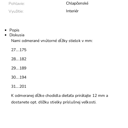
Chlapčenské
Pohlavie:
Interiér
Využitie:
Popis
Diskusia
Nami odmerané vnútorné dĺžky stielok v mm:
27....175
28....182
29....189
30....194
31....201
K odmeranej dĺžke chodidla dieťaťa prirátajte 12 mm a
dostanete opt. dlížku stielky príslušnej veľkosti.