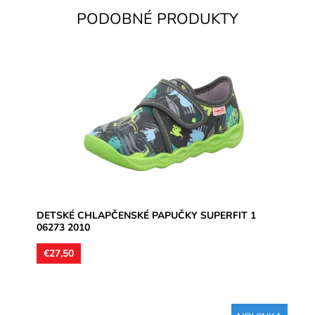
PODOBNÉ PRODUKTY
Domáca chlapčenská obuv určená pre stredne široké
chodidlá, perforované podrážky zaručia priedušnosť.
Jedná sa o...
Dostupnosť:
Skladom
Značka:
Superfit
Záruka:
2 roky
DETSKÉ CHLAPČENSKÉ PAPUČKY SUPERFIT 1
06273 2010
€27,50