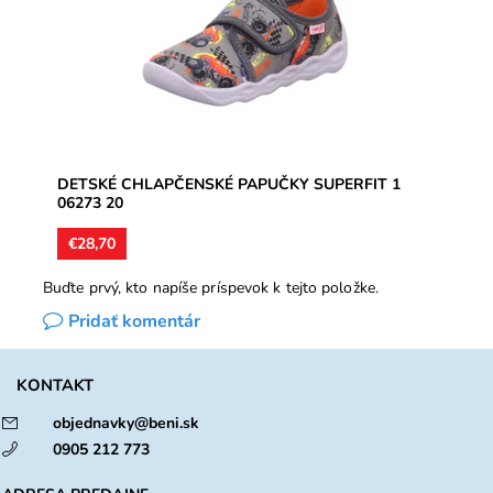
Dostupnosť:
Skladom
Značka:
Superfit
Záruka:
2 roky
DETSKÉ CHLAPČENSKÉ PAPUČKY SUPERFIT 1
06273 20
€28,70
Buďte prvý, kto napíše príspevok k tejto položke.
Pridať komentár
KONTAKT
objednavky@beni.sk
0905 212 773