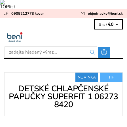
0905212773 tovar
objednavky
@
beni.sk
€0
0 ks /
NOVINKA
TIP
DETSKÉ CHLAPČENSKÉ
PAPUČKY SUPERFIT 1 06273
8420