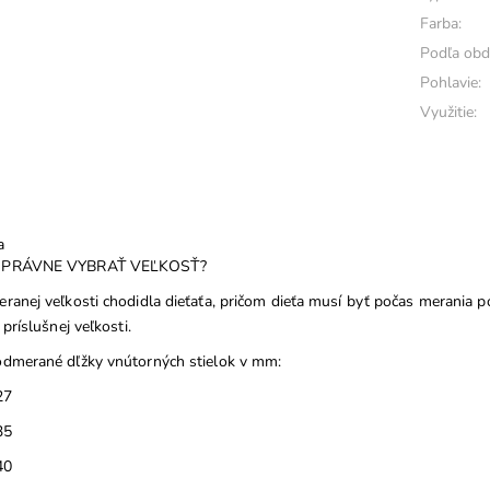
Farba:
Podľa obd
Pohlavie:
Využitie:
a
SPRÁVNE VYBRAŤ VEĽKOSŤ?
ranej veľkosti chodidla dieťaťa, pričom dieťa musí byť počas merania p
 príslušnej veľkosti.
dmerané dľžky vnútorných stielok v mm:
27
35
40