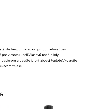
dstánite bielou mazacou gumou, kefovať bez
é pre vlasovú useň.Vlasovú useň nikdy
apierom a usušte ju pri izbovej teplote.Vyvarujte
ievacom telese.
AR