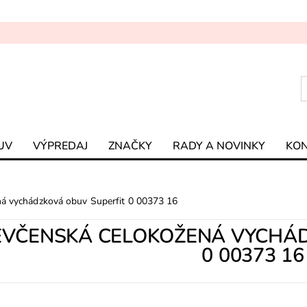
UV
VÝPREDAJ
ZNAČKY
RADY A NOVINKY
KO
ná vychádzková obuv Superfit 0 00373 16
EVČENSKÁ CELOKOŽENÁ VYCHÁ
0 00373 16