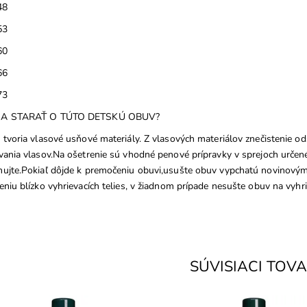
48
53
60
66
73
A STARAŤ O TÚTO DETSKÚ OBUV?
 tvoria vlasové usňové materiály. Z vlasových materiálov znečistenie o
vania vlasov.Na ošetrenie sú vhodné penové prípravky v sprejoch určen
ujte.Pokiaľ dôjde k premočeniu obuvi,usušte obuv vypchatú novinovým p
eniu blízko vyhrievacích telies, v žiadnom prípade nesušte obuv na vyhr
SÚVISIACI TOV