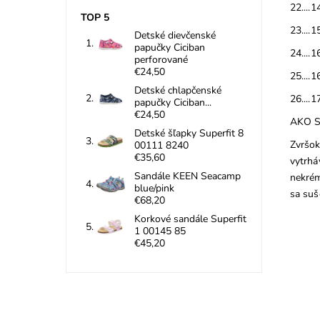
22....1
TOP 5
23....1
Detské dievčenské
papučky Ciciban
24....1
perforované
€24,50
25....1
Detské chlapčenské
26....1
papučky Ciciban...
€24,50
AKO S
Detské šľapky Superfit 8
Zvršok
00111 8240
€35,60
vytrhá
Sandále KEEN Seacamp
nekrém
blue/pink
sa suš
€68,20
Korkové sandále Superfit
1 00145 85
€45,20