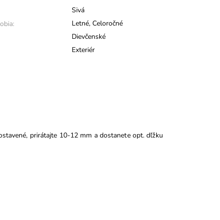
Sivá
Letné
,
Celoročné
obia:
Dievčenské
Exteriér
ostavené, prirátajte 10-12 mm a dostanete opt. dľžku