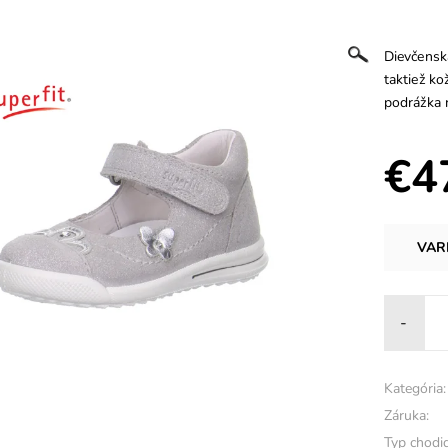
Dievčensk
taktiež k
podrážka 
€4
VAR
-
Kategória:
Záruka:
Typ chodid