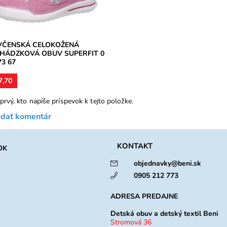
upnosť:
Skladom
ka:
Superfit
ka:
2 roky
VČENSKÁ CELOKOŽENÁ
HÁDZKOVÁ OBUV SUPERFIT 0
73 67
7,70
prvý, kto napíše príspevok k tejto položke.
idať komentár
KONTAKT
OK
objednavky@beni.sk
0905 212 773
ADRESA PREDAJNE
Detská obuv a detský textil Beni
Stromová 36