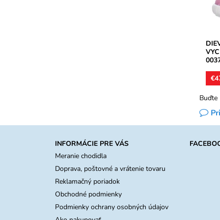
Dost
Znač
Záru
DIE
VYC
003
€4
Buďte 
Pr
INFORMÁCIE PRE VÁS
FACEBO
Meranie chodidla
Doprava, poštovné a vrátenie tovaru
Reklamačný poriadok
Obchodné podmienky
Podmienky ochrany osobných údajov
Ako nakupovať