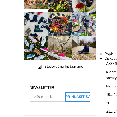
Popis
Diskusi
AKO 
Sledovať na Instagrame
K odme
stielky
Nami o
NEWSLETTER
19....1
20....1
21....1