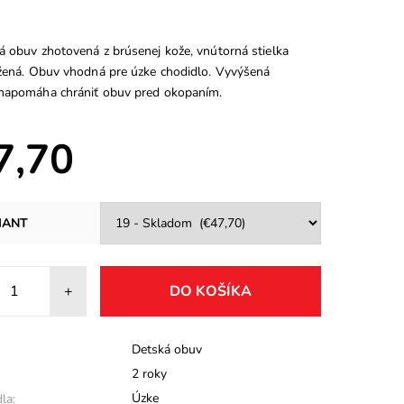
á obuv zhotovená z brúsenej kože, vnútorná stielka
ožená. Obuv vhodná pre úzke chodidlo. Vyvýšená
napomáha chrániť obuv pred okopaním.
7,70
IANT
+
Detská obuv
2 roky
Úzke
la: