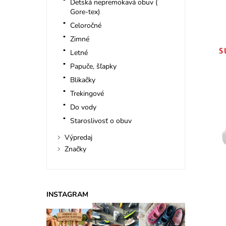
Detská nepremokavá obuv (
Gore-tex)
Celoročné
Zimné
Letné
Papuče, šľapky
Blikačky
Trekingové
Do vody
Staroslivosť o obuv
Výpredaj
Značky
INSTAGRAM