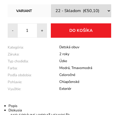
VARIANT
-
+
Detská obuv
Kategória:
2 roky
Záruka:
Úzke
Typ chodidla:
Modrá
,
Tmavomodrá
Farba:
Celoročné
Podľa obdobia:
Chlapčenské
Pohlavie:
Exteriér
Využitie:
Popis
Diskusia