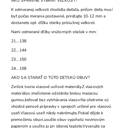
AKO SPRÁVNE VYBRAŤ VEĽKOSŤ?
K odmeranej veľkosti chodidla dieťaťa, pričom dieťa musí
byť počas merania postavené, prirátajte 10-12 mm a
dostanete opt. dľžku stielky príslušnej veľkosti.
Nami odmerané dľžky vnútorných stielok v mm:
21....138
22....144
23....150
24....158
AKO SA STARAŤ O TÚTO DETSKÚ OBUV?
Zvršok tvoria vlasové usňové materiály.Z vlasových
materiálov znečistenie odstánite bielou mazacou
gumou,kefovať bez vytrhávania vlasov.Na ošetrenie sú
vhodné penové prípravky v sprejoch určené pre vlasovú
useň.Vlasovú useň nikdy nekrémujte.Pokiaľ dôjde k
premočeniu obuvi,usušte obuv vypchatú novinovým
papierom a usušte ju pri izbovej teplote.Vyvarujte sa