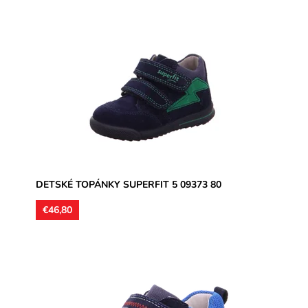
Kotníková topánka na dva suché zipsy, zvršok usňová
koža, vnútorné podšívky aj vložky kožené. Vhodné na
úzke chodidlá.
Dostupnosť:
Skladom
Značka:
Superfit
Záruka:
2 roky
DETSKÉ TOPÁNKY SUPERFIT 5 09373 80
€46,80
Zvršok usňová koža, vnútorné podšívky aj vložky
kožené. Topánočky vhodné na úzke nohy.