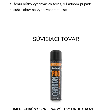
sušeniu blízko vyhrievacích telies, v žiadnom prípade
nesušte obuv na vyhrievacom telese.
SÚVISIACI TOVAR
Carbon technológia proti vlhkosti a znečisteniu.
Impregnácia na všetky druhy kože, aj textil (napr.
oblečenie).
Dostupnosť:
Skladom
Značka:
Collonil
Záruka:
2 roky
IMPREGNAČNÝ SPREJ NA VŠETKY DRUHY KOŽE