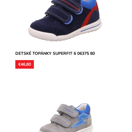
Dostupnosť:
Skladom
Značka:
Superfit
Záruka:
2 roky
DETSKÉ TOPÁNKY SUPERFIT 6 06375 80
€46,80
Kotníková poltopánka, zapínanie na dva suché zipsy.
Zvršok kombinácia usňovej kože a textilu. Vnútorné
stielky kožené...
Dostupnosť:
Skladom
Značka:
Superfit
Záruka:
2 roky