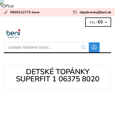
0905212773 tovar
objednavky
@
beni.sk
€0
0 ks /
DETSKÉ TOPÁNKY
SUPERFIT 1 06375 8020