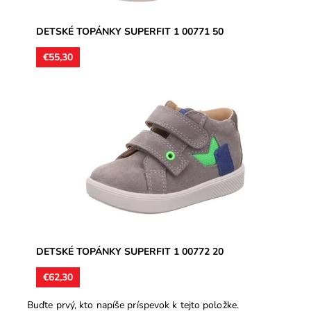
DETSKÉ TOPÁNKY SUPERFIT 1 00771 50
€55,30
Kožené celoročné topánky, ultraľahké, zvršok brúsená
koža, podšívka kožená, jemne ortopedicky tvarované
kožené...
Dostupnosť:
Skladom
Značka:
Superfit
Záruka:
2 roky
DETSKÉ TOPÁNKY SUPERFIT 1 00772 20
€62,30
Buďte prvý, kto napíše príspevok k tejto položke.