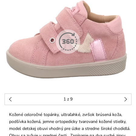
1
z 9
Kožené celoročné topánky, ultraľahké, zvršok brúsená koža,
podšívka kožená, jemne ortopedicky tvarované kožené stielky,
model detskej obuvi vhodný pre úzke a stredne široké chodidlá.
Obuv sa zužuje v prednej časti. Zapínanie na dva suché zipsy.