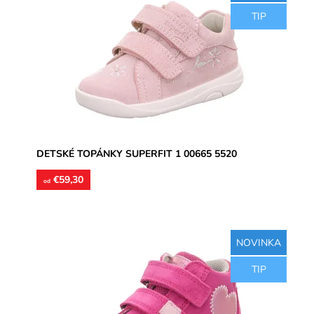
Kožené celoročné topánky, ultraľahké, zvršok koža,
TIP
podšívka koža, jemne ortopedicky tvarované stielky
koža,...
Dostupnosť:
Skladom
Značka:
Superfit
Záruka:
2 roky
DETSKÉ TOPÁNKY SUPERFIT 1 00665 5520
€59,30
od
NOVINKA
Kožené celoročné topánky, ultraľahké, zvršok koža v
TIP
kombinácii s textilom, podšívka textil, jemne
ortopedicky...
Dostupnosť:
Skladom