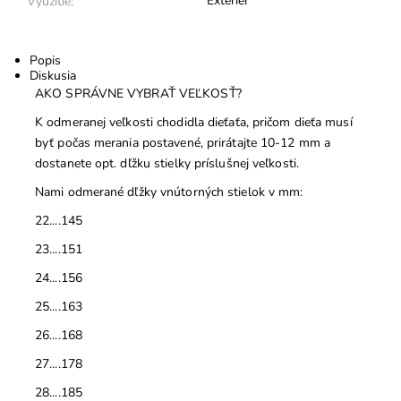
Exteriér
Využitie:
Popis
Diskusia
AKO SPRÁVNE VYBRAŤ VEĽKOSŤ?
K odmeranej veľkosti chodidla dieťaťa, pričom dieťa musí
byť počas merania postavené, prirátajte 10-12 mm a
dostanete opt. dľžku stielky príslušnej veľkosti.
Nami odmerané dľžky vnútorných stielok v mm:
22....145
23....151
24....156
25....163
26....168
27....178
28....185