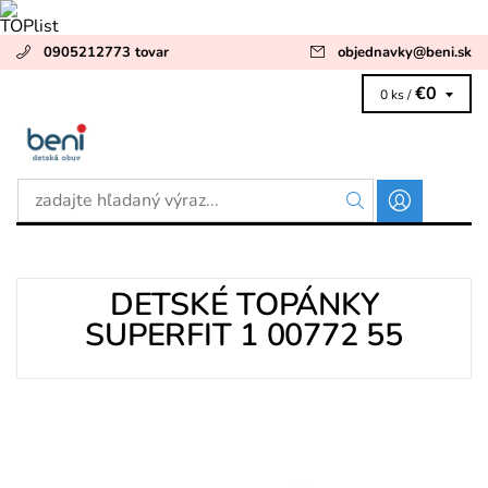
0905212773 tovar
objednavky
@
beni.sk
€0
0 ks /
DETSKÉ TOPÁNKY
SUPERFIT 1 00772 55