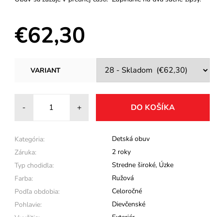
€62,30
VARIANT
-
+
Detská obuv
Kategória:
2 roky
Záruka:
Stredne široké
,
Úzke
Typ chodidla:
Ružová
Farba:
Celoročné
Podľa obdobia:
Dievčenské
Pohlavie: