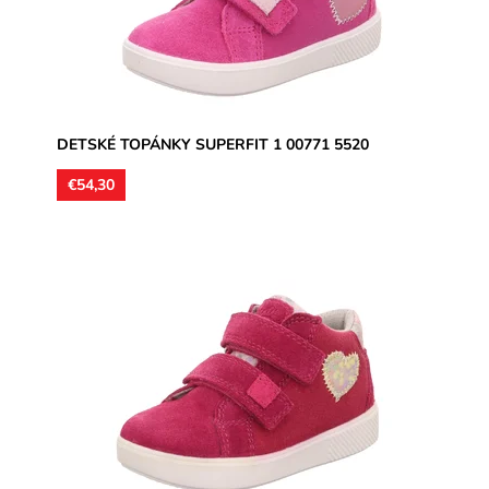
Značka:
Superfit
Záruka:
2 roky
DETSKÉ TOPÁNKY SUPERFIT 1 00771 5520
€54,30
Kožené celoročné topánky, ultraľahké, zvršok koža v
kombinácii s textilom, podšívka textil, jemne
ortopedicky...
Dostupnosť:
Skladom
Značka:
Superfit
Záruka:
2 roky