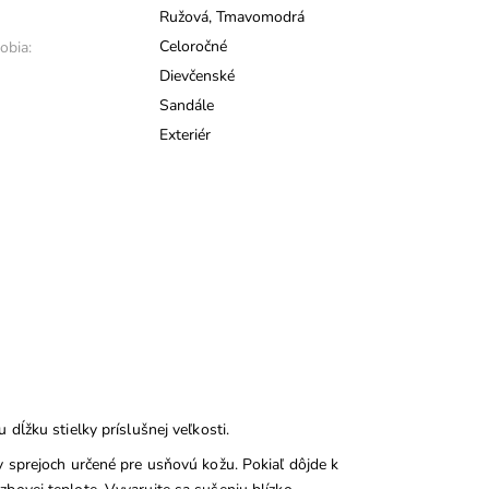
Ružová
,
Tmavomodrá
Celoročné
obia:
Dievčenské
Sandále
Exteriér
dĺžku stielky príslušnej veľkosti.
v sprejoch určené pre usňovú kožu. Pokiaľ dôjde k