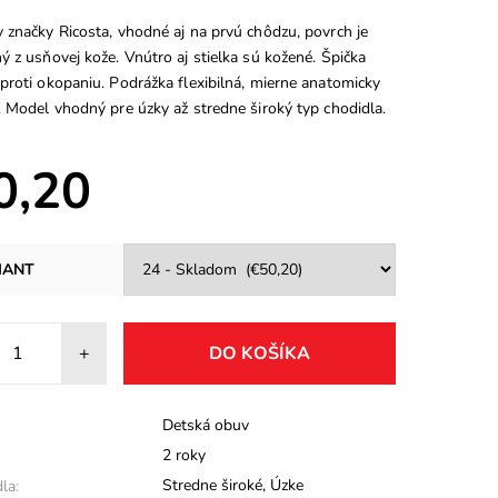
 značky Ricosta, vhodné aj na prvú chôdzu, povrch je
 z usňovej kože. Vnútro aj stielka sú kožené. Špička
proti okopaniu. Podrážka flexibilná, mierne anatomicky
. Model vhodný pre úzky až stredne široký typ chodidla.
0,20
IANT
+
Detská obuv
2 roky
Stredne široké
,
Úzke
la: