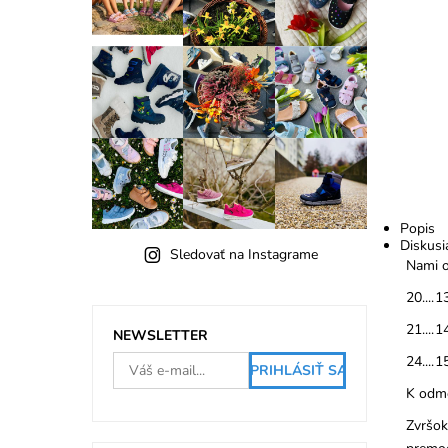
Popis
Diskusi
Sledovať na Instagrame
Nami o
20....1
21....1
NEWSLETTER
24....1
K odme
Zvršok