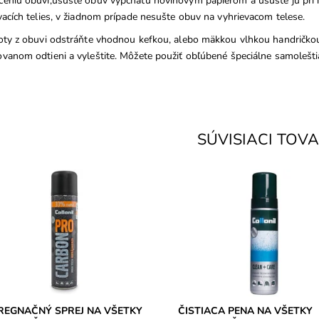
eniu obuvi,usušte obuv vypchatú novinovým papierom a usušte ju pri iz
vacích telies, v žiadnom prípade nesušte obuv na vyhrievacom telese.
oty z obuvi odstráňte vhodnou kefkou, alebo mäkkou vlhkou handričkou
vanom odtieni a vyleštite. Môžete použiť obľúbené špeciálne samolešti
SÚVISIACI TOV
on technológia proti vlhkosti a
CLEAN + CARE čistiaca pena n
isteniu. Impregnácia na všetky
všetky druhy kože aj textil. Okr
 kože, aj textil (napr. oblečenie).
čistenia obuvi sa dá využiť naprí
na čistenie...
upnosť:
Skladom
ka:
Collonil
Dostupnosť:
Skladom
ka:
2 roky
Značka:
Collonil
Záruka:
2 roky
REGNAČNÝ SPREJ NA VŠETKY
ČISTIACA PENA NA VŠETKY