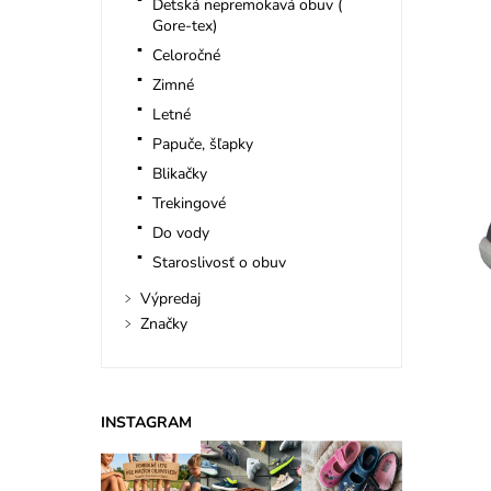
Detská nepremokavá obuv (
Gore-tex)
Celoročné
Zimné
Letné
Papuče, šľapky
Blikačky
Trekingové
Do vody
Staroslivosť o obuv
Výpredaj
Značky
INSTAGRAM