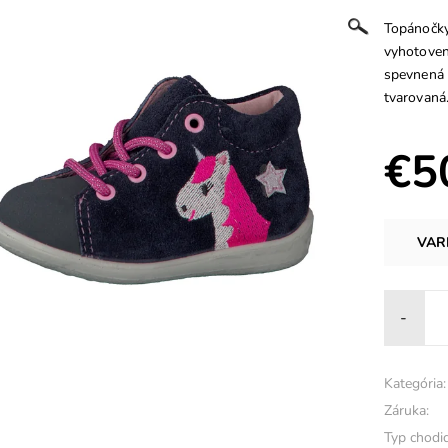
Topánočky
vyhotovený
spevnená 
tvarovaná
€5
VAR
-
Kategória:
Záruka:
Typ chodid