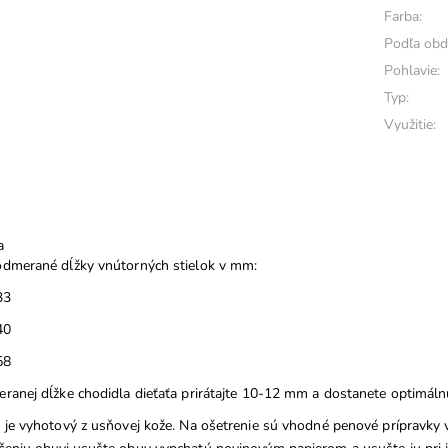
Farba:
Podľa obd
Pohlavie:
Typ:
Využitie:
a
dmerané dĺžky vnútorných stielok v mm:
33
40
58
ranej dĺžke chodidla dieťaťa prirátajte 10-12 mm a dostanete optimálnu 
 je vyhotový z usňovej kože. Na ošetrenie sú vhodné penové prípravky 