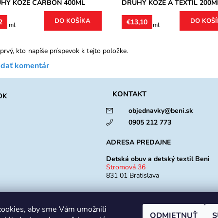
HY KOŽE CARBON 400ML
DRUHY KOŽE A TEXTIL 200M
2
€13,10
100 ml
€6,55 / 100 ml
prvý, kto napíše príspevok k tejto položke.
idať komentár
KONTAKT
OK
objednavky@beni.sk
0905 212 773
ADRESA PREDAJNE
Detská obuv a detský textil Beni
Stromová 36
831 01 Bratislava
Otváracia doba
Po -Pia: 10:00 - 18:00
ookies, aby sme Vám umožnili
ODMIETNUŤ
S
So: 9:00 - 12:00