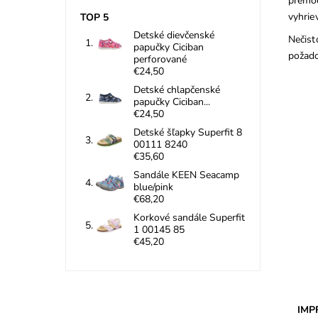
premoč
vyhrie
TOP 5
Detské dievčenské
Nečist
papučky Ciciban
požado
perforované
€24,50
Detské chlapčenské
papučky Ciciban...
€24,50
Detské šľapky Superfit 8
00111 8240
€35,60
Sandále KEEN Seacamp
blue/pink
Carb
€68,20
zneč
Korkové sandále Superfit
druhy
1 00145 85
Dost
€45,20
Znač
Záru
IMP