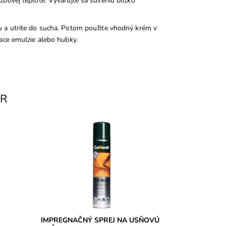
bovej teplote. Vyvarujte sa sušeniu blízko
 a utrite do sucha. Potom použite vhodný krém v
ace emulzie alebo hubky.
AR
a
- WATERSTOP + UV ochrana na
em
usňovú kožu. Ochráni kožu pred
klad aj
poškodením vodou a uv-žiarením.
Dostupnosť:
Skladom
Značka:
Collonil
Záruka:
2 roky
IMPREGNAČNÝ SPREJ NA USŇOVÚ