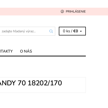
PRIHLÁSENIE
0 ks /
€0
NTAKTY
O NÁS
NDY 70 18202/170