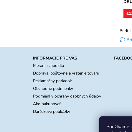
DRU
€1
€4 / 
Buďte 
Pr
INFORMÁCIE PRE VÁS
FACEBO
Meranie chodidla
Doprava, poštovné a vrátenie tovaru
Reklamačný poriadok
Obchodné podmienky
Podmienky ochrany osobných údajov
Ako nakupovať
Darčekové poukážky
Používame c