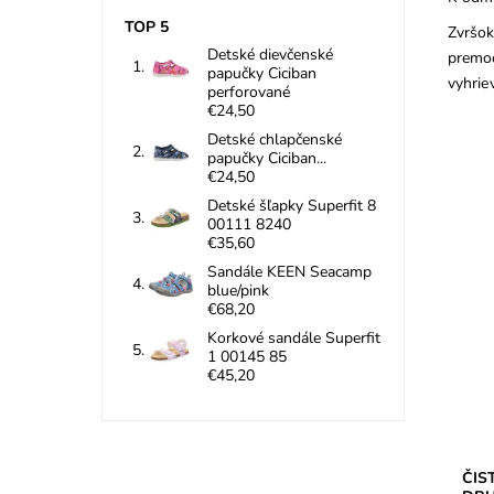
TOP 5
Zvršok
Detské dievčenské
premoč
papučky Ciciban
vyhrie
perforované
€24,50
Detské chlapčenské
papučky Ciciban...
€24,50
Detské šľapky Superfit 8
00111 8240
€35,60
Sandále KEEN Seacamp
blue/pink
CLEA
€68,20
všet
čist
Korkové sandále Superfit
na či
1 00145 85
€45,20
Dost
Znač
Záru
ČIS