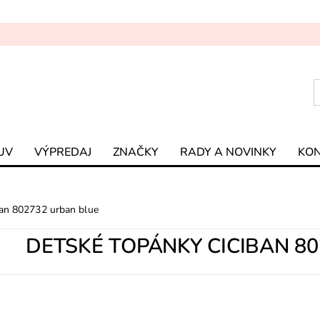
UV
VÝPREDAJ
ZNAČKY
RADY A NOVINKY
KO
ban 802732 urban blue
DETSKÉ TOPÁNKY CICIBAN 8