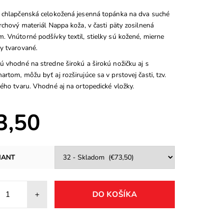
 chlapčenská celokožená jesenná topánka na dva suché
rchový materiál Nappa koža, v časti päty zosilnená
. Vnútorné podšívky textil, stielky sú kožené, mierne
y tvarované.
ú vhodné na stredne širokú a širokú nožičku aj s
rtom, môžu byť aj rozširujúce sa v prstovej časti, tzv.
ého tvaru. Vhodné aj na ortopedické vložky.
3,50
IANT
+