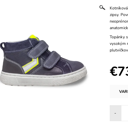
Kotníková
zipsy. Pov
neoprénom
anatomick
Topánky s
vysokým na
plutvičkov
€7
VAR
-