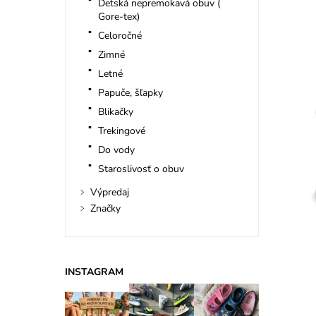
Detská nepremokavá obuv (
Gore-tex)
Celoročné
Zimné
Letné
Papuče, šľapky
Blikačky
Trekingové
Do vody
Staroslivosť o obuv
Výpredaj
Značky
INSTAGRAM