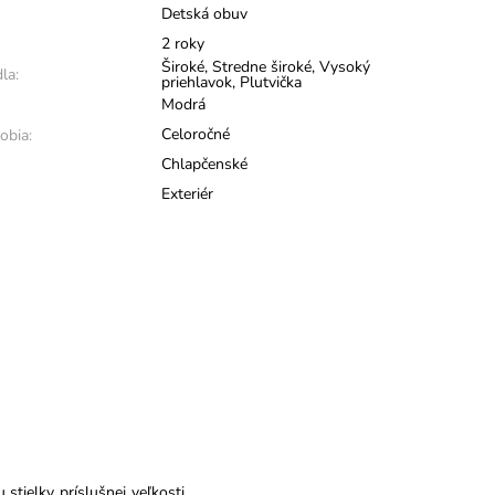
Detská obuv
2 roky
Široké
,
Stredne široké
,
Vysoký
la:
priehlavok
,
Plutvička
Modrá
Celoročné
obia:
Chlapčenské
Exteriér
stielky príslušnej veľkosti.