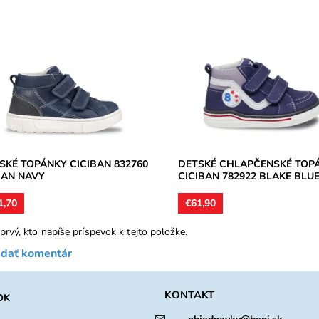
íková chlapčenská jesenná
Chlapčenská jesenná poltopánk
nka na dva suché zipsy. Zvršok
dva suché zipsy. Zvršok kožený,
ný, vnútorné podšívky textil,
vnútorné podšívky textilné,
ky koža,...
anatomicky tvarované...
upnosť:
Skladom
Dostupnosť:
Skladom
ka:
CICIBAN
Značka:
CICIBAN
ka:
2 roky
Záruka:
2 roky
SKÉ TOPÁNKY CICIBAN 832760
DETSKÉ CHLAPČENSKÉ TOP
AN NAVY
CICIBAN 782922 BLAKE BLU
1,70
€61,90
prvý, kto napíše príspevok k tejto položke.
idať komentár
KONTAKT
OK