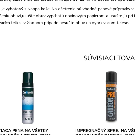
 je vyhotový z Nappa kože. Na ošetrenie sú vhodné penové prípravky v 
eniu obuvi,usušte obuv vypchatú novinovým papierom a usušte ju pri iz
vacích telies, v žiadnom prípade nesušte obuv na vyhrievacom telese.
SÚVISIACI TOV
N + CARE čistiaca pena na
Carbon technológia proti vlhkos
ky druhy kože aj textil. Okrem
znečisteniu. Impregnácia na vše
enia obuvi sa dá využiť napríklad aj
druhy kože, aj textil (napr. obleč
stenie...
Dostupnosť:
Skladom
upnosť:
Skladom
Značka:
Collonil
ka:
Collonil
Záruka:
2 roky
ka:
2 roky
TIACA PENA NA VŠETKY
IMPREGNAČNÝ SPREJ NA VŠ