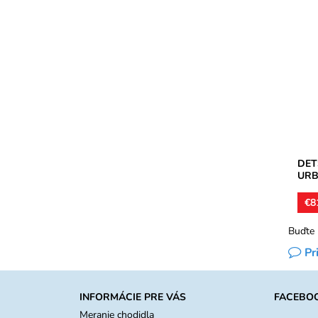
Kotn
topá
kože
stiel
Dost
Znač
Záru
DET
URB
€8
Buďte 
Pr
INFORMÁCIE PRE VÁS
FACEBO
Meranie chodidla