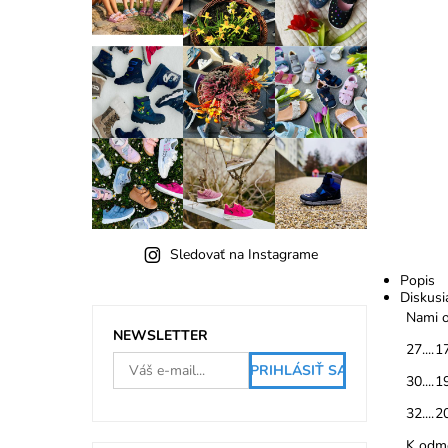
Sledovať na Instagrame
Popis
Diskusi
Nami o
NEWSLETTER
27....1
30....1
32....2
K odme