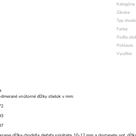
Kategória:
Záruka:
Typ chodid
Farba:
Podľa obd
Pohlavie:
Využitie:
a
dmerané vnútorné dĺžky stielok v mm:
72
93
07
ranej dĺžke chodidla dieťaťa prirátajte 10-12 mm a dostanete opt. dĺžku 