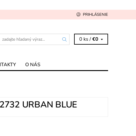
PRIHLÁSENIE
0 ks /
€0
NTAKTY
O NÁS
02732 URBAN BLUE