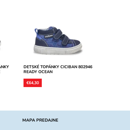
a na
Zvršok koža, v špičkovej a pätnej časti
spevnená. Vnútorné podšívky aj
anatomicky tvarované vložky kožené.
Obuv...
Dostupnosť:
Skladom
Značka:
CICIBAN
Záruka:
2 roky
ÁNKY
DETSKÉ TOPÁNKY CICIBAN 802946
E
READY OCEAN
€64,30
MAPA PREDAJNE