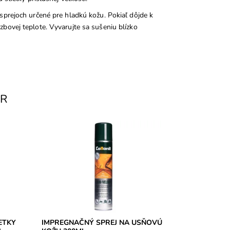
sprejoch určené pre hladkú kožu. Pokiaľ dôjde k
bovej teplote. Vyvarujte sa sušeniu blízko
AR
ti a
- WATERSTOP + UV ochrana na
tky
usňovú kožu. Ochráni kožu pred
enie).
poškodením vodou a uv-žiarením.
Dostupnosť:
Skladom
Značka:
Collonil
Záruka:
2 roky
ETKY
IMPREGNAČNÝ SPREJ NA USŇOVÚ