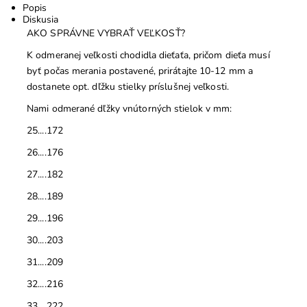
Popis
Diskusia
AKO SPRÁVNE VYBRAŤ VEĽKOSŤ?
K odmeranej veľkosti chodidla dieťaťa, pričom dieťa musí
byť počas merania postavené, prirátajte 10-12 mm a
dostanete opt. dľžku stielky príslušnej veľkosti.
Nami odmerané dľžky vnútorných stielok v mm:
25....172
26....176
27....182
28....189
29....196
30....203
31....209
32....216
33....222