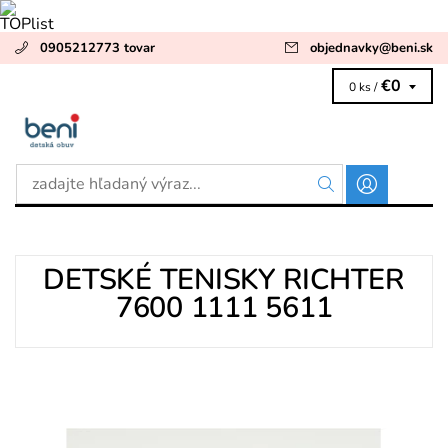
0905212773 tovar
objednavky
@
beni.sk
€0
0 ks /
DETSKÉ TENISKY RICHTER
7600 1111 5611