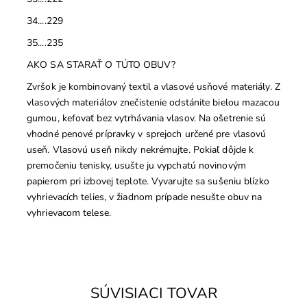
34....229
35....235
AKO SA STARAŤ O TÚTO OBUV?
Zvršok je kombinovaný textil a vlasové usňové materiály. Z
vlasových materiálov znečistenie odstánite bielou mazacou
gumou, kefovať bez vytrhávania vlasov. Na ošetrenie sú
vhodné penové prípravky v sprejoch určené pre vlasovú
useň. Vlasovú useň nikdy nekrémujte. Pokiaľ dôjde k
premočeniu tenisky, usušte ju vypchatú novinovým
papierom pri izbovej teplote. Vyvarujte sa sušeniu blízko
vyhrievacích telies, v žiadnom prípade nesušte obuv na
vyhrievacom telese.
SÚVISIACI TOVAR