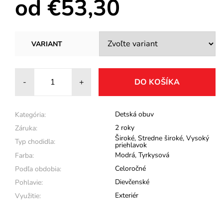
od €53,30
VARIANT
-
+
Detská obuv
Kategória:
2 roky
Záruka:
Široké
,
Stredne široké
,
Vysoký
Typ chodidla:
priehlavok
Modrá
,
Tyrkysová
Farba:
Celoročné
Podľa obdobia:
Dievčenské
Pohlavie:
Exteriér
Využitie: