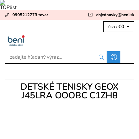
0905212773 tovar
objednavky
@
beni.sk
€0
0 ks /
DETSKÉ TENISKY GEOX
J45LRA OOOBC C1ZH8