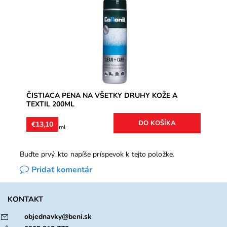
textil. Okrem čistenia obuvi sa dá využiť napríklad aj na
čistenie...
Dostupnosť:
Skladom
Značka:
Collonil
Záruka:
2 roky
ČISTIACA PENA NA VŠETKY DRUHY KOŽE A
TEXTIL 200ML
€13,10
€6,55 / 100 ml
Buďte prvý, kto napíše príspevok k tejto položke.
Pridať komentár
KONTAKT
objednavky@beni.sk