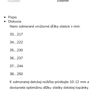
Exteriér
Využitie:
Popis
Diskusia
Nami odmerané vnútorné dĺžky stielok v mm:
33....217
34....222
35....230
36....237
37....244
38....250
K odmeranej detskej nožičke prirátajte 10-12 mm a
dostanete optimálnu dľžku stielky detskej topánky.