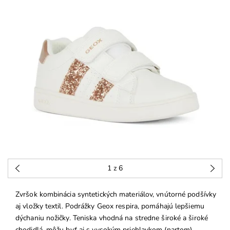
1
z 6
Zvršok kombinácia syntetických materiálov, vnútorné podšívky
aj vložky textil. Podrážky Geox respira, pomáhajú lepšiemu
dýchaniu nožičky. Teniska vhodná na stredne široké a široké
chodidlá, môžu byť aj s vysokým priehlavkom (nartom).