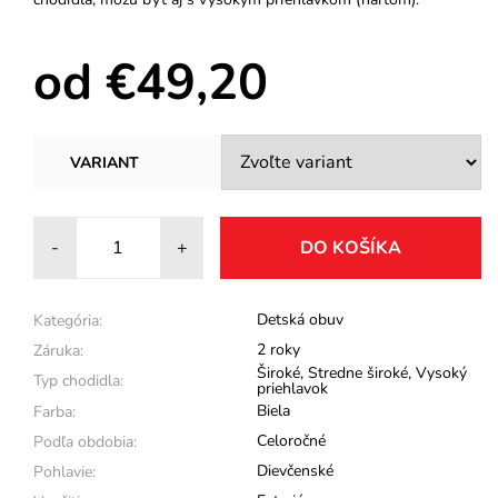
od €49,20
VARIANT
-
+
Detská obuv
Kategória:
2 roky
Záruka:
Široké
,
Stredne široké
,
Vysoký
Typ chodidla:
priehlavok
Biela
Farba:
Celoročné
Podľa obdobia:
Dievčenské
Pohlavie: