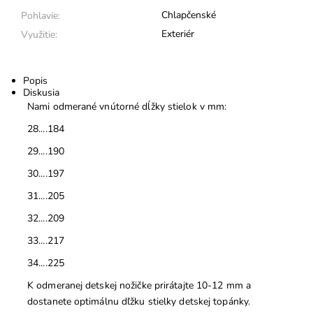
Chlapčenské
Pohlavie:
Exteriér
Využitie:
Popis
Diskusia
Nami odmerané vnútorné dĺžky stielok v mm:
28....184
29....190
30....197
31....205
32....209
33....217
34....225
K odmeranej detskej nožičke prirátajte 10-12 mm a
dostanete optimálnu dľžku stielky detskej topánky.