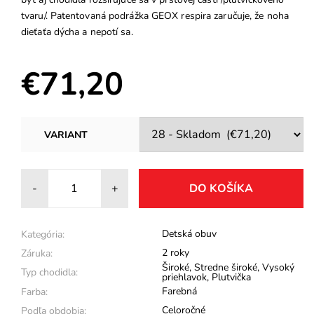
tvaru/. Patentovaná podrážka GEOX respira zaručuje, že noha
dieťaťa dýcha a nepotí sa.
€71,20
VARIANT
-
+
Detská obuv
Kategória:
2 roky
Záruka:
Široké
,
Stredne široké
,
Vysoký
Typ chodidla:
priehlavok
,
Plutvička
Farebná
Farba:
Celoročné
Podľa obdobia: