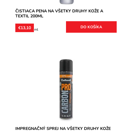
ČISTIACA PENA NA VŠETKY DRUHY KOŽE A
TEXTIL 200ML
€13,10
€6,55 / 100 ml
Carbon technológia proti vlhkosti a znečisteniu.
Impregnácia na všetky druhy kože, aj textil (napr.
oblečenie).
Dostupnosť:
Skladom
Značka:
Collonil
Záruka:
2 roky
IMPREGNAČNÝ SPREJ NA VŠETKY DRUHY KOŽE