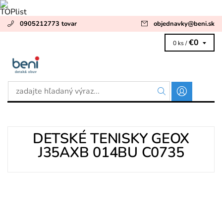
0905212773 tovar
objednavky
@
beni.sk
€0
0 ks /
DETSKÉ TENISKY GEOX
J35AXB 014BU C0735