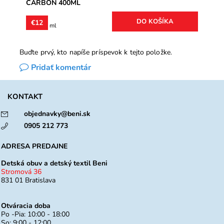
CARBON 400ML
€12
€4 / 100 ml
Buďte prvý, kto napíše príspevok k tejto položke.
Pridať komentár
KONTAKT
objednavky@beni.sk
0905 212 773
ADRESA PREDAJNE
Detská obuv a detský textil Beni
Stromová 36
831 01 Bratislava
Otváracia doba
Po -Pia: 10:00 - 18:00
So: 9:00 - 12:00