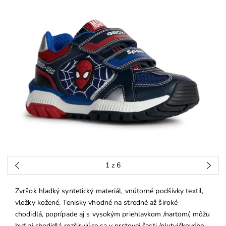
1
z 6
Zvršok hladký syntetický materiál, vnútorné podšívky textil,
vložky kožené. Tenisky vhodné na stredné až široké
chodidlá, poprípade aj s vysokým priehlavkom /nartom/, môžu
byť aj chodidlá rozširujúce sa v prstovej časti /plutvičkového