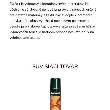
Zvršok je vyhotový z kombinovaných materiálov. Na
ošetrenie sú vhodné penové prípravky v sprejoch určené
pre ostatné materiály a textil.Pokiaľ dôjde k premočeniu
obuvi,usušte obuv vypchatú novinovým papierom a
usušte ju pri izbovej teplote.Vyvarujte sa sušeniu blízko
vyhrievacích telies, v žiadnom prípade nesušte obuv na
vyhrievacom telese.
SÚVISIACI TOVAR
- WATERSTOP + UV ochrana na usňovú kožu. Ochráni
kožu pred poškodením vodou a uv-žiarením.
Dostupnosť:
Skladom
Značka:
Collonil
Záruka:
2 roky