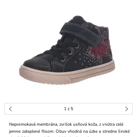
1
z 5
Nepremokavá membrána, zvršok usňová koža, z vnútra celé
jemne zateplené flisom. Obuv vhodná na úzke a stredne široké