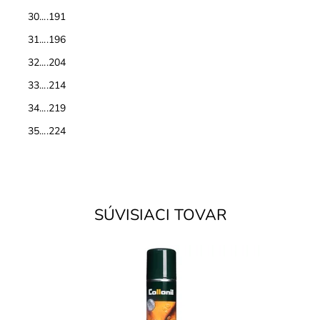
30....191
31....196
32....204
33....214
34....219
35....224
SÚVISIACI TOVAR
- WATERSTOP + UV ochrana na usňovú kožu. Ochráni
kožu pred poškodením vodou a uv-žiarením.
Dostupnosť:
Skladom
Značka:
Collonil