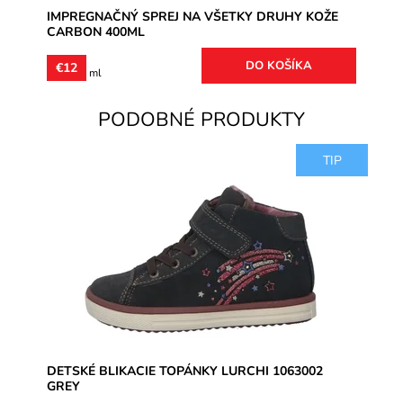
IMPREGNAČNÝ SPREJ NA VŠETKY DRUHY KOŽE
CARBON 400ML
€12
€4 / 100 ml
PODOBNÉ PRODUKTY
TIP
Zvršok usňová koža, vnútro aj vložky mierne zateplené.
Vybavené pružnými šnúrkami a zapínaním na jeden
suchý zips. Z...
Dostupnosť:
Skladom
Značka:
Lurchi
Záruka:
2 roky
DETSKÉ BLIKACIE TOPÁNKY LURCHI 1063002
GREY