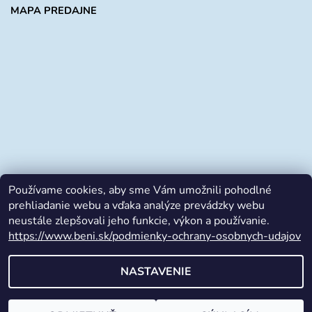
MAPA PREDAJNE
Používame cookies, aby sme Vám umožnili pohodlné
prehliadanie webu a vďaka analýze prevádzky webu
neustále zlepšovali jeho funkcie, výkon a používanie.
https://www.beni.sk/podmienky-ochrany-osobnych-udajov
Facebook
NASTAVENIE
2026 © beni.sk, všetky práva vyhradené
Vytvoril Shoptet