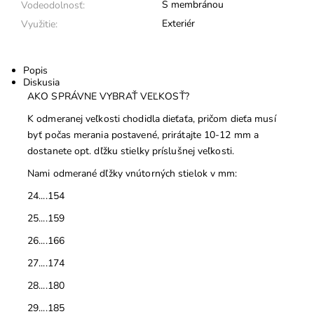
S membránou
Vodeodolnosť:
Exteriér
Využitie:
Popis
Diskusia
AKO SPRÁVNE VYBRAŤ VEĽKOSŤ?
K odmeranej veľkosti chodidla dieťaťa, pričom dieťa musí
byť počas merania postavené, prirátajte 10-12 mm a
dostanete opt. dľžku stielky príslušnej veľkosti.
Nami odmerané dľžky vnútorných stielok v mm:
24....154
25....159
26....166
27....174
28....180
29....185