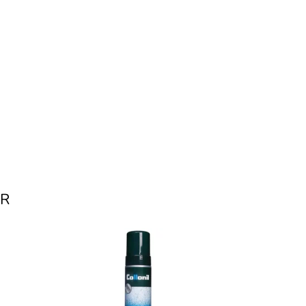
AR
ti a
CLEAN + CARE čistiaca pena na
tky
všetky druhy kože aj textil. Okrem
enie).
čistenia obuvi sa dá využiť napríklad aj
na čistenie...
Dostupnosť:
Skladom