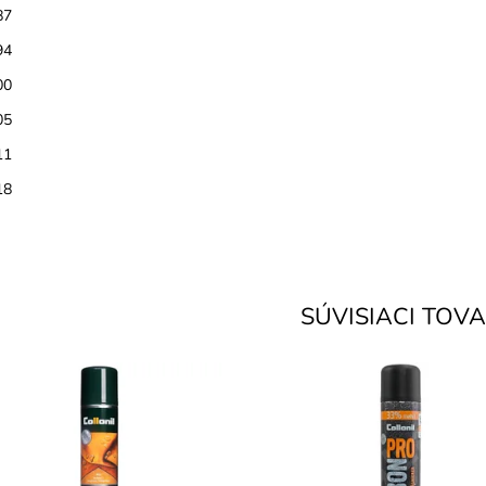
87
94
00
05
11
18
SÚVISIACI TOV
ATERSTOP + UV ochrana na
Carbon technológia proti vlhkos
vú kožu. Ochráni kožu pred
znečisteniu. Impregnácia na vše
odením vodou a uv-žiarením.
druhy kože, aj textil (napr. obleč
upnosť:
Skladom
Dostupnosť:
Skladom
ka:
Collonil
Značka:
Collonil