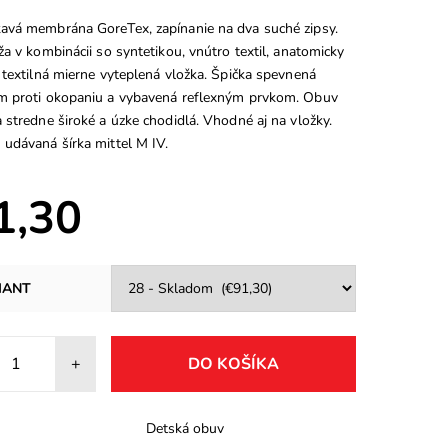
vá membrána GoreTex, zapínanie na dva suché zipsy.
a v kombinácii so syntetikou, vnútro textil, anatomicky
 textilná mierne vyteplená vložka. Špička spevnená
 proti okopaniu a vybavená reflexným prvkom. Obuv
stredne široké a úzke chodidlá. Vhodné aj na vložky.
udávaná šírka mittel M IV.
1,30
IANT
+
Detská obuv