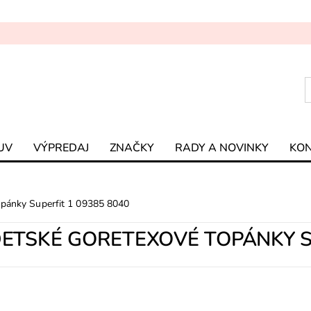
UV
VÝPREDAJ
ZNAČKY
RADY A NOVINKY
KO
opánky Superfit 1 09385 8040
ETSKÉ GORETEXOVÉ TOPÁNKY SU