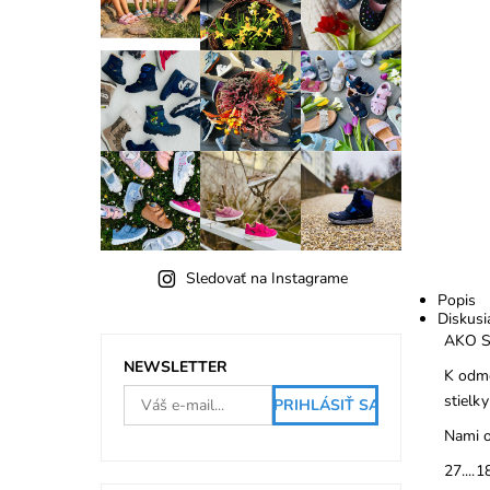
Sledovať na Instagrame
Popis
Diskusi
AKO 
NEWSLETTER
K odme
stielky
Nami o
27....1