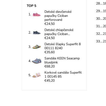
28....1
TOP 5
29....1
Detské dievčenské
papučky Ciciban
30....2
perforované
€24,50
31....2
Detské chlapčenské
32....2
papučky Ciciban...
€24,50
33....2
Detské šľapky Superfit 8
00111 8240
€35,60
Sandále KEEN Seacamp
blue/pink
€68,20
Korkové sandále Superfit
1 00145 85
€45,20
- W
usňo
pošk
Dost
Znač