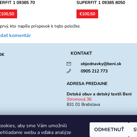
ERFIT 1 09385 70
SUPERFIT 1 09385 8050
100,50
€100,50
prvý, kto napíše príspevok k tejto položke.
idať komentár
KONTAKT
OK
objednavky@beni.sk
0905 212 773
ADRESA PREDAJNE
Detská obuv a detský textil Beni
Stromová 36
831 01 Bratislava
Otváracia doba
Po -Pia: 10:00 - 18:00
ookies, aby sme Vám umožnili
ODMIETNUŤ
S
So: 9:00 - 12:00
ehliadanie webu a vďaka analýze
Ne: Zatvorené