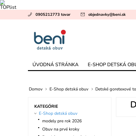
0905212773 tovar
objednavky
@
beni.sk
ÚVODNÁ STRÁNKA
E-SHOP DETSKÁ OB
Domov
E-Shop detská obuv
Detské goretexové t
D
KATEGÓRIE
E-Shop detská obuv
modely pre rok 2026
Obuv na prvé kroky