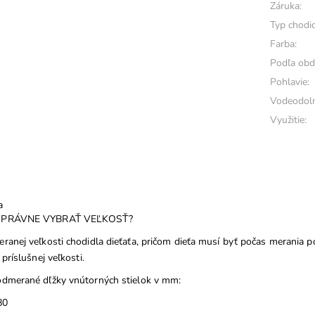
Záruka:
Typ chodid
Farba:
Podľa obd
Pohlavie:
Vodeodoln
Využitie:
a
SPRÁVNE VYBRAŤ VEĽKOSŤ?
ranej veľkosti chodidla dieťaťa, pričom dieťa musí byť počas merania p
 príslušnej veľkosti.
dmerané dľžky vnútorných stielok v mm:
80