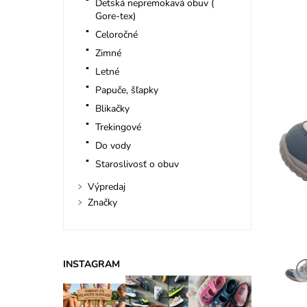
Detská nepremokavá obuv (
Gore-tex)
Celoročné
Zimné
Letné
Papuče, šľapky
Blikačky
Trekingové
Do vody
Staroslivosť o obuv
Výpredaj
Značky
INSTAGRAM