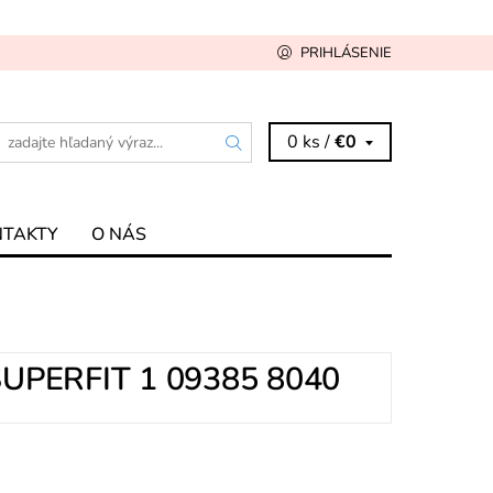
PRIHLÁSENIE
0 ks /
€0
NTAKTY
O NÁS
PERFIT 1 09385 8040