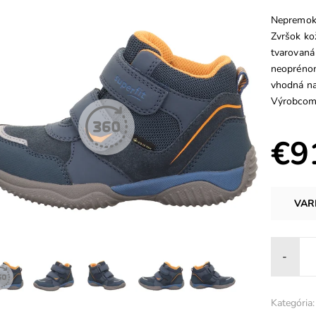
Nepremoka
Zvršok kož
tvarovaná
neoprénom
vhodná na 
Výrobcom 
€9
VAR
-
Kategória: