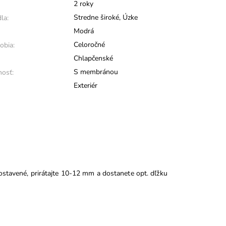
2 roky
Stredne široké
,
Úzke
la:
Modrá
Celoročné
obia:
Chlapčenské
S membránou
osť:
Exteriér
ostavené, prirátajte 10-12 mm a dostanete opt. dľžku