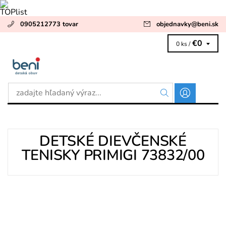
0905212773 tovar
objednavky
@
beni.sk
€0
0 ks /
DETSKÉ DIEVČENSKÉ
TENISKY PRIMIGI 73832/00