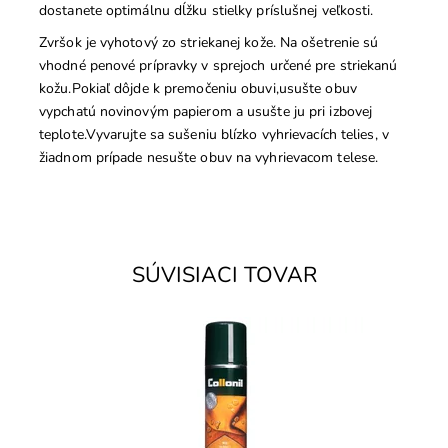
dostanete optimálnu dĺžku stielky príslušnej veľkosti.
Zvršok je vyhotový zo striekanej kože. Na ošetrenie sú
vhodné penové prípravky v sprejoch určené pre striekanú
kožu.Pokiaľ dôjde k premočeniu obuvi,usušte obuv
vypchatú novinovým papierom a usušte ju pri izbovej
teplote.Vyvarujte sa sušeniu blízko vyhrievacích telies, v
žiadnom prípade nesušte obuv na vyhrievacom telese.
SÚVISIACI TOVAR
- WATERSTOP + UV ochrana na usňovú kožu. Ochráni
kožu pred poškodením vodou a uv-žiarením.
Dostupnosť:
Skladom
Značka:
Collonil
Záruka:
2 roky