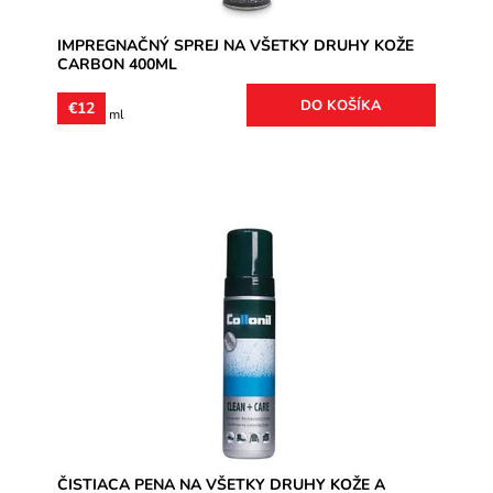
IMPREGNAČNÝ SPREJ NA VŠETKY DRUHY KOŽE
CARBON 400ML
€12
€4 / 100 ml
CLEAN + CARE čistiaca pena na všetky druhy kože aj
textil. Okrem čistenia obuvi sa dá využiť napríklad aj na
čistenie...
Dostupnosť:
Skladom
Značka:
Collonil
Záruka:
2 roky
ČISTIACA PENA NA VŠETKY DRUHY KOŽE A