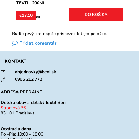
TEXTIL 200ML
€13,10
€6,55 / 100 ml
Buďte prvý, kto napíše príspevok k tejto položke.
Pridať komentár
KONTAKT
objednavky@beni.sk
0905 212 773
ADRESA PREDAJNE
Detská obuv a detský textil Beni
Stromová 36
831 01 Bratislava
Otváracia doba
Po -Pia: 10:00 - 18:00