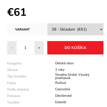
€61
VARIANT
-
+
Detská obuv
Kategória:
2 roky
Záruka:
Stredne široké
,
Vysoký
Typ chodidla:
priehlavok
Ružová
Farba:
Celoročné
Podľa obdobia:
Dievčenské
Pohlavie:
Exteriér
Využitie: