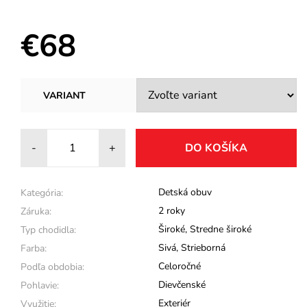
€68
VARIANT
-
+
Detská obuv
Kategória:
2 roky
Záruka:
Široké
,
Stredne široké
Typ chodidla:
Sivá
,
Strieborná
Farba:
Celoročné
Podľa obdobia:
Dievčenské
Pohlavie:
Exteriér
Využitie: