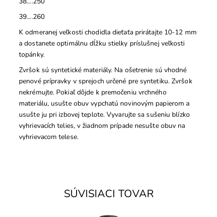
38....250
39....260
K odmeranej veľkosti chodidla dieťaťa prirátajte 10-12 mm
a dostanete optimálnu dĺžku stielky príslušnej veľkosti
topánky.
Zvršok sú syntetické materiály. Na ošetrenie sú vhodné
penové prípravky v sprejoch určené pre syntetiku. Zvršok
nekrémujte. Pokiaľ dôjde k premočeniu vrchného
materiálu, usušte obuv vypchatú novinovým papierom a
usušte ju pri izbovej teplote. Vyvarujte sa sušeniu blízko
vyhrievacích telies, v žiadnom prípade nesušte obuv na
vyhrievacom telese.
SÚVISIACI TOVAR