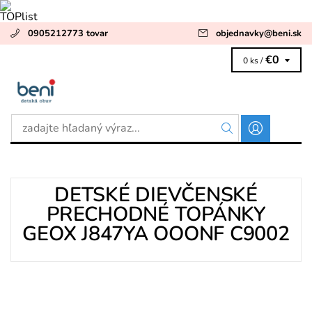
0905212773 tovar
objednavky
@
beni.sk
€0
0 ks /
DETSKÉ DIEVČENSKÉ
PRECHODNÉ TOPÁNKY
GEOX J847YA OOONF C9002