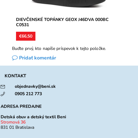
DIEVČENSKÉ TOPÁNKY GEOX J46DVA 000BC
C0531
€66,50
Buďte prvý, kto napíše príspevok k tejto položke.
Pridať komentár
KONTAKT
objednavky@beni.sk
0905 212 773
ADRESA PREDAJNE
Detská obuv a detský textil Beni
Stromová 36
831 01 Bratislava