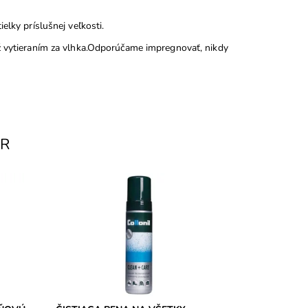
elky príslušnej veľkosti.
ež vytieraním za vlhka.Odporúčame impregnovať, nikdy
AR
a
CLEAN + CARE čistiaca pena na
d
všetky druhy kože aj textil. Okrem
m.
čistenia obuvi sa dá využiť napríklad aj
na čistenie...
Dostupnosť:
Skladom
Značka:
Collonil
Záruka:
2 roky