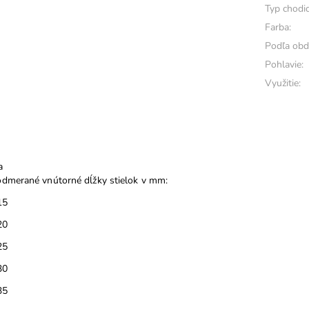
Typ chodid
Farba:
Podľa obd
Pohlavie:
Využitie:
a
dmerané vnútorné dĺžky stielok v mm:
15
20
25
30
35