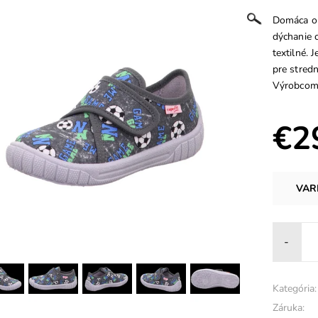
Domáca ob
dýchanie c
textilné. 
pre stredn
Výrobcom 
€2
VAR
-
Kategória:
Záruka: