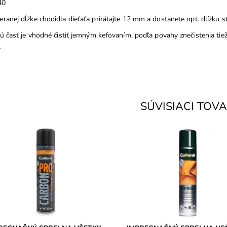
40
ranej dĺžke chodidla dieťaťa prirátajte 12 mm a dostanete opt. dlížku sti
nú časť je vhodné čistiť jemným kefovaním, podľa povahy znečistenia ti
.
SÚVISIACI TOV
on technológia proti vlhkosti a
- WATERSTOP + UV ochrana n
isteniu. Impregnácia na všetky
usňovú kožu. Ochráni kožu pre
 kože, aj textil (napr. oblečenie).
poškodením vodou a uv-žiarení
upnosť:
Skladom
Dostupnosť:
Skladom
ka:
Collonil
Značka:
Collonil
ka:
2 roky
Záruka:
2 roky