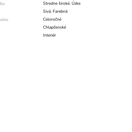
Stredne široké
,
Úzke
la:
Sivá
,
Farebná
Celoročné
obia:
Chlapčenské
Interiér