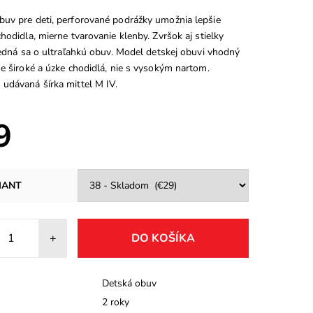
uv pre deti, perforované podrážky umožnia lepšie
hodidla, mierne tvarovanie klenby. Zvršok aj stielky
Jedná sa o ultraľahkú obuv. Model detskej obuvi vhodný
e široké a úzke chodidlá, nie s vysokým nartom.
udávaná šírka mittel M IV.
9
IANT
+
Detská obuv
2 roky