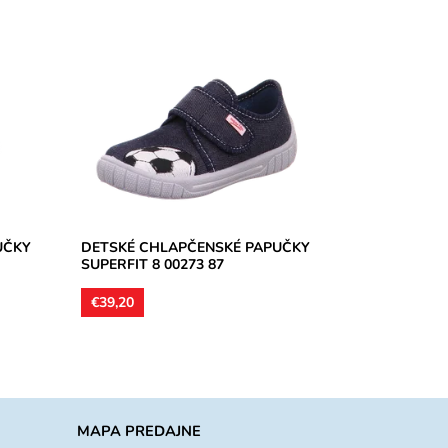
orované
Domáca chlapčenská obuv určená pre
ie
stredne široké a úzke chodidlá, šírka
by.
M /mittel/, perforované podrážky
zaručia...
Dostupnosť:
Skladom
Značka:
Superfit
Záruka:
2 roky
UČKY
DETSKÉ CHLAPČENSKÉ PAPUČKY
SUPERFIT 8 00273 87
€39,20
MAPA PREDAJNE