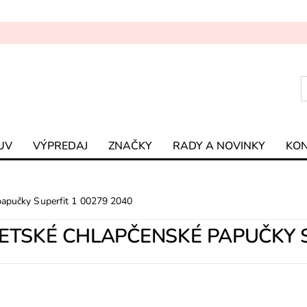
UV
VÝPREDAJ
ZNAČKY
RADY A NOVINKY
KO
papučky Superfit 1 00279 2040
ETSKÉ CHLAPČENSKÉ PAPUČKY S