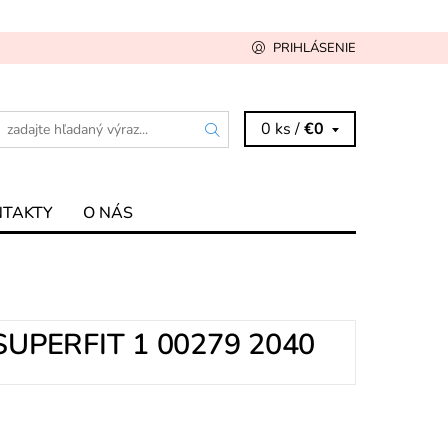
PRIHLÁSENIE
0 ks /
€0
NTAKTY
O NÁS
UPERFIT 1 00279 2040