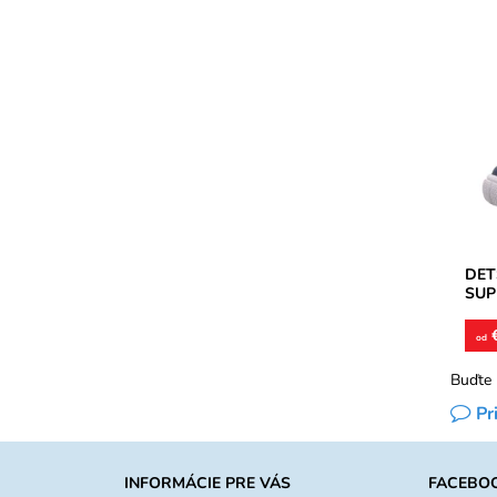
Domá
stre
M /m
zaruč
Dost
Znač
Záru
DET
SUP
€
od
Buďte 
Pr
INFORMÁCIE PRE VÁS
FACEBO