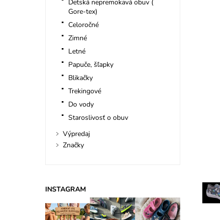
Detská nepremokavá obuv (
Gore-tex)
Celoročné
Zimné
Letné
Papuče, šľapky
Blikačky
Trekingové
Do vody
Staroslivosť o obuv
Výpredaj
Značky
INSTAGRAM