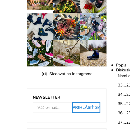
Popis
Diskusi
Sledovať na Instagrame
Nami o
33....2
34....2
NEWSLETTER
35....2
36....2
37....2