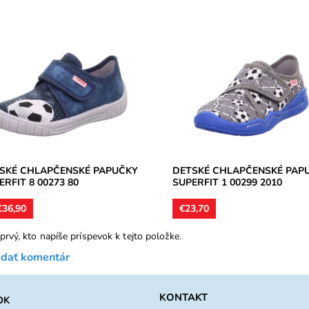
ca chlapčenská obuv určená pre
Obuv pre deti interiérová, perf
dne široké a úzke chodidlá, šírka
podrážky umožnia lepšie dýchan
ittel/, perforované podrážky
chodidla, mierne tvarovanie klen
ia...
Zvršok aj...
upnosť:
Skladom
Dostupnosť:
Skladom
ka:
Superfit
Značka:
Superfit
ka:
2 roky
Záruka:
2 roky
SKÉ CHLAPČENSKÉ PAPUČKY
DETSKÉ CHLAPČENSKÉ PAP
ERFIT 8 00273 80
SUPERFIT 1 00299 2010
36,90
€23,70
prvý, kto napíše príspevok k tejto položke.
idať komentár
KONTAKT
OK