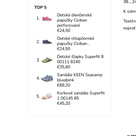
38....2
TOP 5
K odme
Detské dievčenské
papučky Ciciban
Textil
perforované
neprať
€24,50
Detské chlapčenské
papučky Ciciban...
€24,50
Detské šľapky Superfit 8
00111 8240
€35,60
Sandále KEEN Seacamp
blue/pink
€68,20
Carb
zneč
Korkové sandále Superfit
druhy
1 00145 85
€45,20
Dost
Znač
Záru