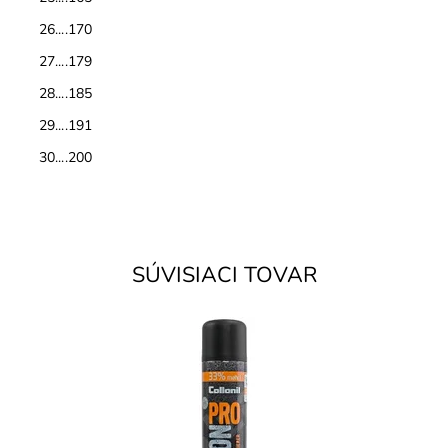
26....170
27....179
28....185
29....191
30....200
SÚVISIACI TOVAR
Carbon technológia proti vlhkosti a znečisteniu.
Impregnácia na všetky druhy kože, aj textil (napr.
oblečenie).
Dostupnosť:
Skladom
Značka:
Collonil
Záruka:
2 roky