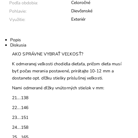
Celoročné
Podľa obdobia:
Dievčenské
Pohlavie:
Exteriér
Využitie:
Popis
Diskusia
AKO SPRÁVNE VYBRAŤ VEĽKOSŤ?
K odmeranej veľkosti chodidla dieťaťa, pričom dieťa musí
byť počas merania postavené, prirátajte 10-12 mm a
dostanete opt. dľžku stielky príslušnej veľkosti.
Nami odmerané dľžky vnútorných stielok v mm:
21....138
22....146
23....151
24....158
25....165