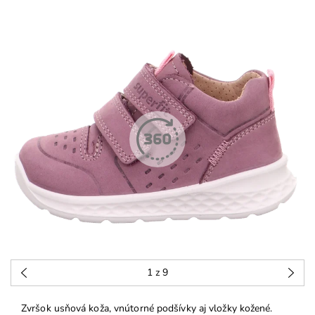
1
z 9
Zvršok usňová koža, vnútorné podšívky aj vložky kožené.