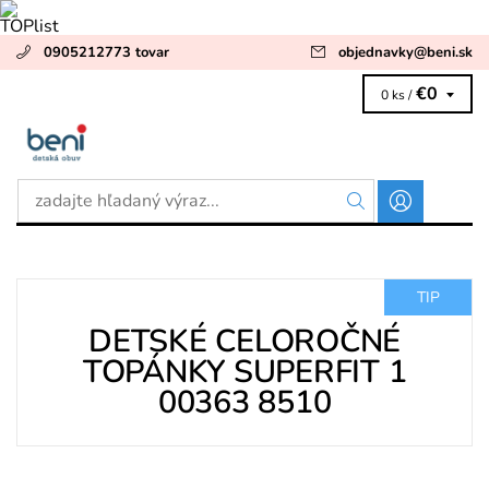
0905212773 tovar
objednavky
@
beni.sk
€0
0 ks /
TIP
DETSKÉ CELOROČNÉ
TOPÁNKY SUPERFIT 1
00363 8510