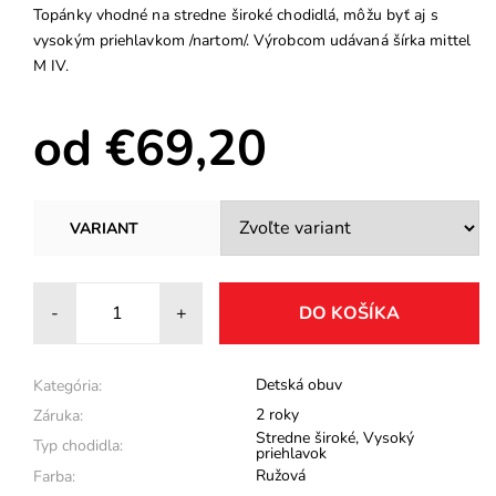
Topánky vhodné na stredne široké chodidlá, môžu byť aj s
vysokým priehlavkom /nartom/. Výrobcom udávaná šírka mittel
M IV.
od €69,20
VARIANT
-
+
Detská obuv
Kategória:
2 roky
Záruka:
Stredne široké
,
Vysoký
Typ chodidla:
priehlavok
Ružová
Farba: