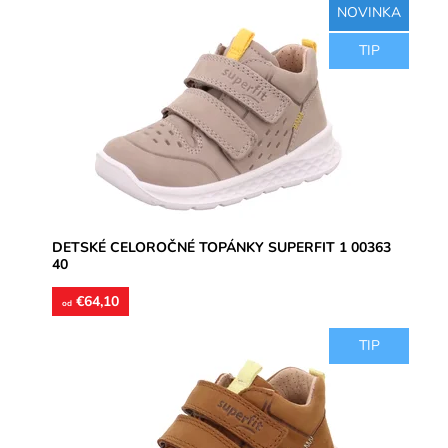
NOVINKA
Zvršok usňová koža, vnútorné podšívky aj vložky
TIP
kožené. Topánky vhodné na stredne široké chodidlá,
môžu byť aj s...
Dostupnosť:
Skladom
Značka:
Superfit
Záruka:
2 roky
DETSKÉ CELOROČNÉ TOPÁNKY SUPERFIT 1 00363
40
€64,10
od
TIP
Zvršok usňová koža, vnútorné podšívky aj vložky
kožené. Topánky vhodné na stredne široké chodidlá,
môžu byť aj s...
Dostupnosť:
Skladom