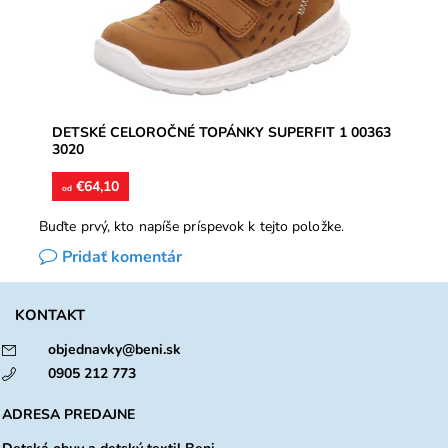
Značka:
Superfit
Záruka:
2 roky
DETSKÉ CELOROČNÉ TOPÁNKY SUPERFIT 1 00363
3020
€64,10
od
Buďte prvý, kto napíše príspevok k tejto položke.
Pridať komentár
KONTAKT
objednavky@beni.sk
0905 212 773
ADRESA PREDAJNE