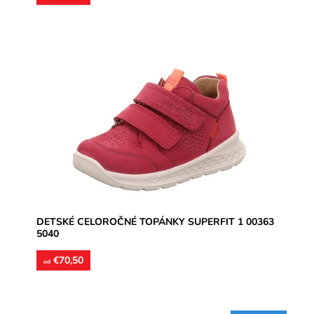
Zvršok usňová koža, vnútorné podšívky aj vložky
kožené. Topánky vhodné na stredne široké chodidlá,
môžu byť aj s...
Dostupnosť:
Skladom
Značka:
Superfit
Záruka:
2 roky
DETSKÉ CELOROČNÉ TOPÁNKY SUPERFIT 1 00363
5040
€70,50
od