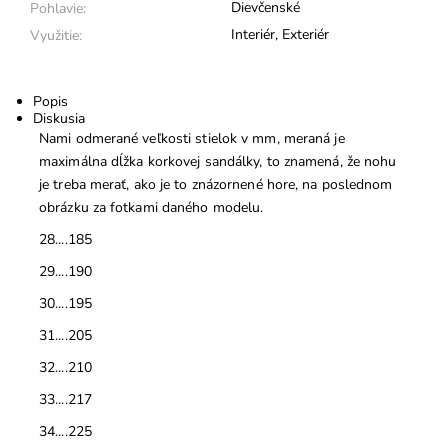
Dievčenské
Pohlavie:
Interiér
,
Exteriér
Využitie:
Popis
Diskusia
Nami odmerané veľkosti stielok v mm, meraná je
maximálna dĺžka korkovej sandálky, to znamená, že nohu
je treba merať, ako je to znázornené hore, na poslednom
obrázku za fotkami daného modelu.
28....185
29....190
30....195
31....205
32....210
33....217
34....225