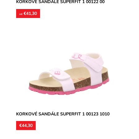
KORKOVÉ SANDÁLE SUPERFIT 1 00122 00
€41,30
od
Detské sandále vyrobené z pružného korku. Stielky sú
kožené s vytvarovanou pozdĺžnou a priečnou klembou.
Pracky sú z...
Dostupnosť:
Skladom
Značka:
Superfit
Záruka:
2 roky
KORKOVÉ SANDÁLE SUPERFIT 1 00123 1010
€44,30