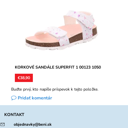
Detské sandále vyrobené z pružného korku. Stielky sú
kožené s vytvarovanou pozdĺžnou a priečnou klembou.
Pracky sú z...
Dostupnosť:
Skladom
Značka:
Superfit
Záruka:
2 roky
KORKOVÉ SANDÁLE SUPERFIT 1 00123 1050
€38,90
Buďte prvý, kto napíše príspevok k tejto položke.
Pridať komentár
KONTAKT
objednavky@beni.sk