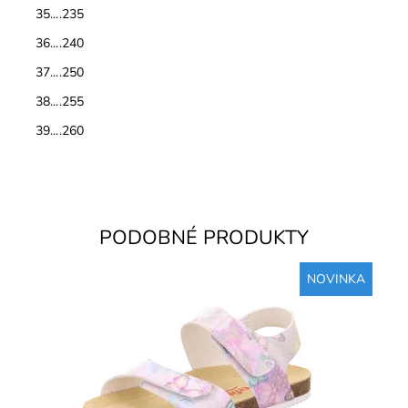
35....235
36....240
37....250
38....255
39....260
PODOBNÉ PRODUKTY
NOVINKA
Detské sandále vyrobené z pružného korku. Stielky sú
kožené s vytvarovanou pozdĺžnou a priečnou klembou.
Pracky sú z...
Dostupnosť:
Skladom
Značka:
Superfit
Záruka:
2 roky