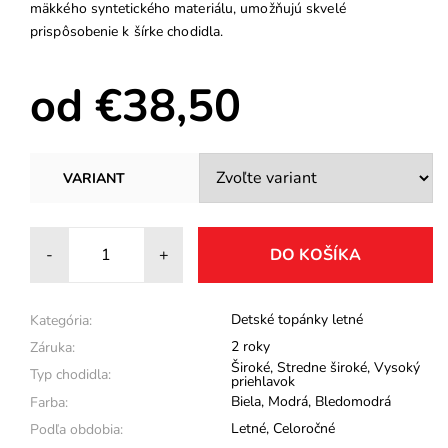
mäkkého syntetického materiálu, umožňujú skvelé
prispôsobenie k šírke chodidla.
od €38,50
VARIANT
-
+
Detské topánky letné
Kategória:
2 roky
Záruka:
Široké
,
Stredne široké
,
Vysoký
Typ chodidla:
priehlavok
Biela
,
Modrá
,
Bledomodrá
Farba:
Letné
,
Celoročné
Podľa obdobia: