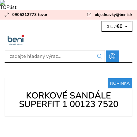
0905212773 tovar
objednavky
@
beni.sk
€0
0 ks /
NOVINKA
KORKOVÉ SANDÁLE
SUPERFIT 1 00123 7520