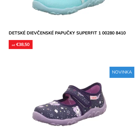
DETSKÉ DIEVČENSKÉ PAPUČKY SUPERFIT 1 00280 8410
€38,50
od
NOVINKA
Dievčenské papučky, zvršok aj vnútorné stielky textil,
perforované podrážky prevzdušnia chodidlo, model detskej
obuvi...
Dostupnosť:
Skladom
Značka:
Superfit
Záruka:
2 roky