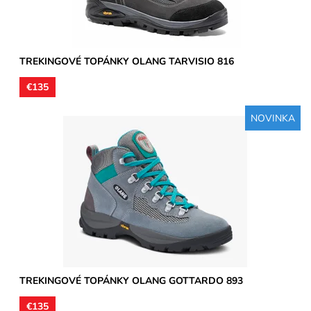
TREKINGOVÉ TOPÁNKY OLANG TARVISIO 816
€135
NOVINKA
Treková pevná obuv vysoká členková, zvršok je vyhotovený z
brúsenej kože, podšívky textilné, stielky tvarované...
Dostupnosť:
Skladom
Značka:
Olang
Záruka:
2 roky
TREKINGOVÉ TOPÁNKY OLANG GOTTARDO 893
€135