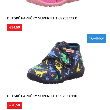
DETSKÉ PAPUČKY SUPERFIT 1 09253 5560
€34,50
NOVINKA
Domáca členková obuv určená pre stredne široké a užšie
chodidlá. Materiál - textil. Výrobca garantuje, že podrážky...
Dostupnosť:
Skladom
Značka:
Superfit
Záruka:
2 roky
DETSKÉ PAPUČKY SUPERFIT 1 09253 8110
€28,50