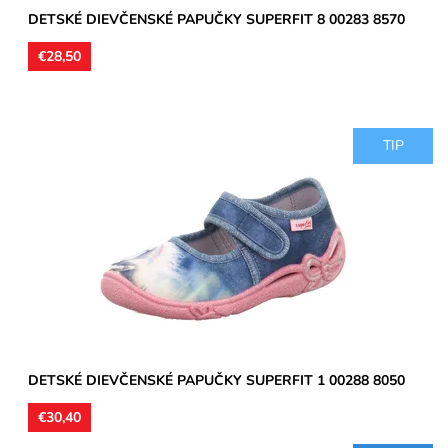
DETSKÉ DIEVČENSKÉ PAPUČKY SUPERFIT 8 00283 8570
€28,50
TIP
Dievčenské papučky, materiál textil, perforované podrážky kvôli
prevzdušneniu chodidla, model detskej obuvi je vhodný...
Dostupnosť:
Skladom
Značka:
Superfit
Záruka:
2 roky
DETSKÉ DIEVČENSKÉ PAPUČKY SUPERFIT 1 00288 8050
€30,40