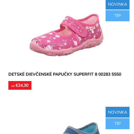
NOVINKA
Dievčenské papučky, zvršok aj vnútorné stielky textil,
TIP
perforované podrážky prevzdušnia chodidlo, model detskej
obuvi...
Dostupnosť:
Skladom
Značka:
Superfit
Záruka:
2 roky
DETSKÉ DIEVČENSKÉ PAPUČKY SUPERFIT 8 00283 5550
€24,30
od
NOVINKA
Dievčenské papučky, materiál textil, perforované podrážky
TIP
prevzdušnia chodidlo, model detskej obuvi je vhodný pre...