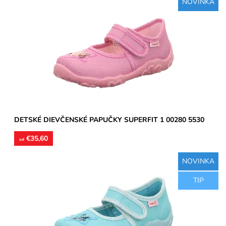
NOVINKA
Dievčenské papučky, materiál textil, perforované podrážky
prevzdušnia chodidlo, model detskej obuvi je vhodný pre...
Dostupnosť:
Skladom
Značka:
Superfit
Záruka:
2 roky
DETSKÉ DIEVČENSKÉ PAPUČKY SUPERFIT 1 00280 5530
€35,60
od
NOVINKA
Dievčenské papučky, materiál textil, perforované podrážky
TIP
prevzdušnia chodidlo, model detskej obuvi je vhodný pre...
Dostupnosť:
Skladom
Značka:
Superfit
Záruka:
2 roky