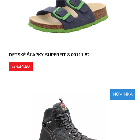
Dostupnosť:
Skladom
Značka:
Superfit
Záruka:
2 roky
DETSKÉ ŠĽAPKY SUPERFIT 8 00111 82
€34,50
od
NOVINKA
Treková pevná obuv vysoká členková, zvršok je vyhotovený z
brúsenej kože, podšívky textilné, stielky tvarované...
Dostupnosť:
Skladom
Značka:
Olang
Záruka:
2 roky