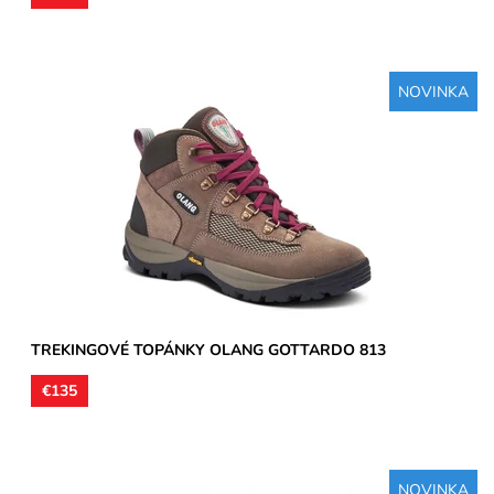
NOVINKA
Treková pevná obuv vysoká členková, zvršok je vyhotovený z
brúsenej kože, podšívky textilné, stielky tvarované...
Dostupnosť:
Skladom
Značka:
Olang
Záruka:
2 roky
TREKINGOVÉ TOPÁNKY OLANG GOTTARDO 813
€135
NOVINKA