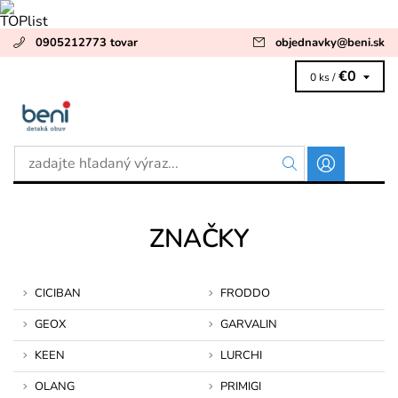
0905212773 tovar
objednavky
@
beni.sk
€0
0 ks /
ZNAČKY
CICIBAN
FRODDO
GEOX
GARVALIN
KEEN
LURCHI
OLANG
PRIMIGI