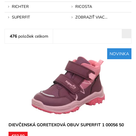
RICHTER
RICOSTA
SUPERFIT
ZOBRAZIŤ VIAC...
476
položiek celkom
NOVINKA
Kotníková teniska s nepremokavou membránou GoreTex na
prechodné obdobie, zapínanie na dva suché zipsy. Zvršok...
Dostupnosť:
Skladom
Značka:
Superfit
Záruka:
2 roky
DIEVČENSKÁ GORETEXOVÁ OBUV SUPERFIT 1 00056 50