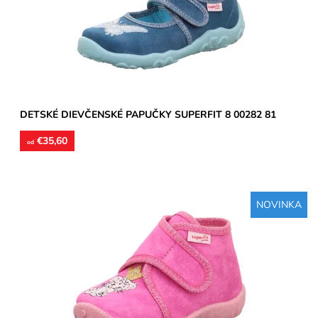
Dostupnosť:
Skladom
Značka:
Superfit
Záruka:
2 roky
DETSKÉ DIEVČENSKÉ PAPUČKY SUPERFIT 8 00282 81
€35,60
od
NOVINKA
Domáca členková obuv určená pre stredne široké a užšie
chodidlá. Materiál - textil.
Dostupnosť:
Skladom
Značka:
Superfit
Záruka:
2 roky