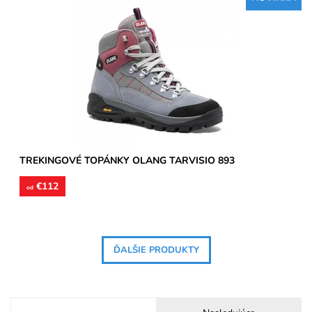
Treková pevná obuv vysoká členková, zvršok je vyhotovený z
brúsenej kože, podšívky textilné, stielky tvarované...
Dostupnosť:
Skladom
Značka:
Olang
Záruka:
2 roky
TREKINGOVÉ TOPÁNKY OLANG TARVISIO 893
€112
od
ĎALŠIE PRODUKTY