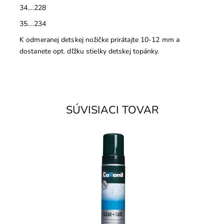
34....228
35....234
K odmeranej detskej nožičke prirátajte 10-12 mm a
dostanete opt. dľžku stielky detskej topánky.
SÚVISIACI TOVAR
CLEAN + CARE čistiaca pena na všetky druhy kože aj
textil. Okrem čistenia obuvi sa dá využiť napríklad aj na
čistenie...
Dostupnosť:
Skladom
Značka:
Collonil
Záruka:
2 roky