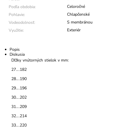
Celoročné
Podľa obdobia:
Chlapčenské
Pohlavie:
S membránou
Vodeodolnosť:
Exteriér
Využitie:
Popis
Diskusia
Dľžky vnútorných stielok v mm:
27....182
28....190
29....196
30....202
31....209
32....214
33....220