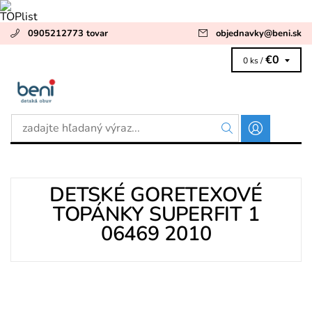
0905212773 tovar
objednavky
@
beni.sk
€0
0 ks /
DETSKÉ GORETEXOVÉ
TOPÁNKY SUPERFIT 1
06469 2010