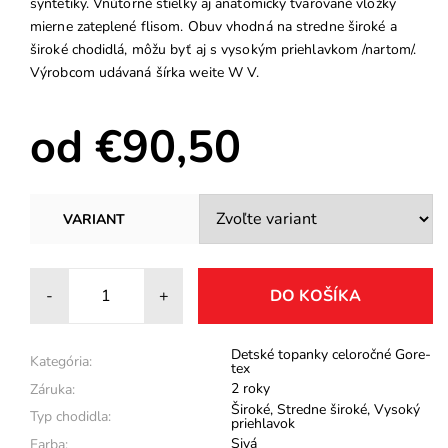
syntetiky. Vnútorné stielky aj anatomicky tvarované vložky
mierne zateplené flisom. Obuv vhodná na stredne široké a
široké chodidlá, môžu byť aj s vysokým priehlavkom /nartom/.
Výrobcom udávaná šírka weite W V.
od €90,50
VARIANT
-
+
Detské topanky celoročné Gore-
Kategória:
tex
2 roky
Záruka:
Široké
,
Stredne široké
,
Vysoký
Typ chodidla:
priehlavok
Sivá
Farba: