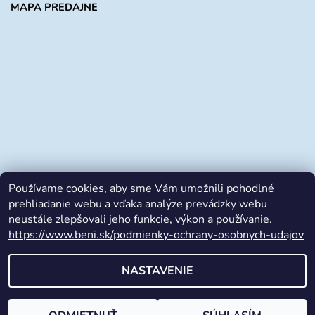
MAPA PREDAJNE
Používame cookies, aby sme Vám umožnili pohodlné
prehliadanie webu a vďaka analýze prevádzky webu
neustále zlepšovali jeho funkcie, výkon a používanie.
https://www.beni.sk/podmienky-ochrany-osobnych-udajov
Facebook
NASTAVENIE
2026 © beni.sk, všetky práva vyhradené
Vytvoril Shoptet