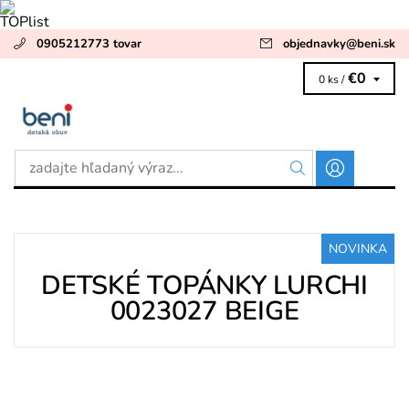
0905212773 tovar
objednavky
@
beni.sk
€0
0 ks /
NOVINKA
DETSKÉ TOPÁNKY LURCHI
0023027 BEIGE