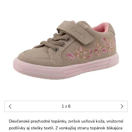
1
z 6
Dievčenské prechodné topánky, zvršok usňová koža, vnútorné
podšívky aj stielky textil. Z vonkajšej strany topánok blikajúca