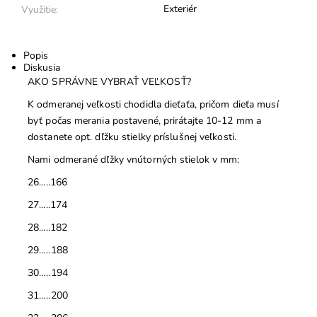
Exteriér
Využitie:
Popis
Diskusia
AKO SPRÁVNE VYBRAŤ VEĽKOSŤ?
K odmeranej veľkosti chodidla dieťaťa, pričom dieťa musí
byť počas merania postavené, prirátajte 10-12 mm a
dostanete opt. dľžku stielky príslušnej veľkosti.
Nami odmerané dľžky vnútorných stielok v mm:
26.....166
27.....174
28.....182
29…..188
30…..194
31…..200