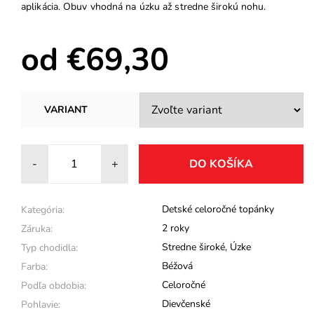
aplikácia. Obuv vhodná na úzku až stredne širokú nohu.
od €69,30
VARIANT
-
+
Detské celoročné topánky
Kategória:
2 roky
Záruka:
Stredne široké
,
Úzke
Typ chodidla:
Béžová
Farba:
Celoročné
Podľa obdobia:
Dievčenské
Pohlavie: