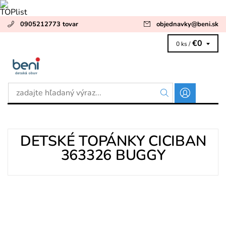
0905212773 tovar
objednavky
@
beni.sk
€0
0 ks /
DETSKÉ TOPÁNKY CICIBAN
363326 BUGGY