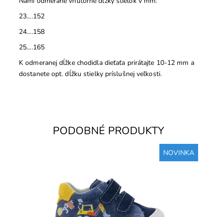
Nami odmerané vnútorné dĺžky stielok v mm:
23....152
24....158
25....165
K odmeranej dĺžke chodidla dieťaťa prirátajte 10-12 mm a
dostanete opt. dĺžku stielky príslušnej veľkosti.
PODOBNÉ PRODUKTY
NOVINKA
Zvršok, vnútorné podšívky aj vložky kožené, Topánky
vhodné na široké chodidlá, môžu byť aj s vysokým
priehlavkom...
Dostupnosť:
Skladom
Značka:
CICIBAN
Záruka:
2 roky