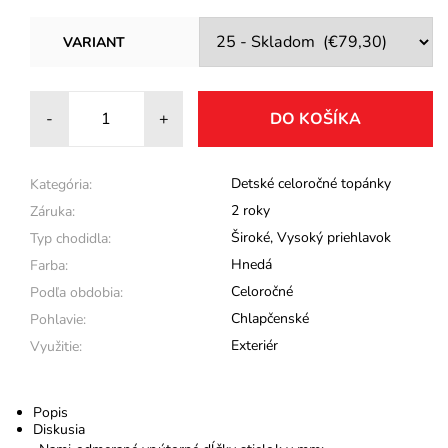
VARIANT
-
+
Detské celoročné topánky
Kategória:
2 roky
Záruka:
Široké
,
Vysoký priehlavok
Typ chodidla:
Hnedá
Farba:
Celoročné
Podľa obdobia:
Chlapčenské
Pohlavie:
Exteriér
Využitie:
Popis
Diskusia