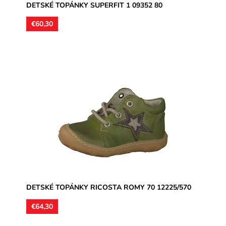
DETSKÉ TOPÁNKY SUPERFIT 1 09352 80
€60,30
Chlapčenská poltopánka na šnurovanie, zvršok kožený,
vnútorné stielky kožené, vložka kožená. Podrážka
flexibilná,...
Dostupnosť:
Skladom
Značka:
Ricosta
Záruka:
2 roky
DETSKÉ TOPÁNKY RICOSTA ROMY 70 12225/570
€64,30