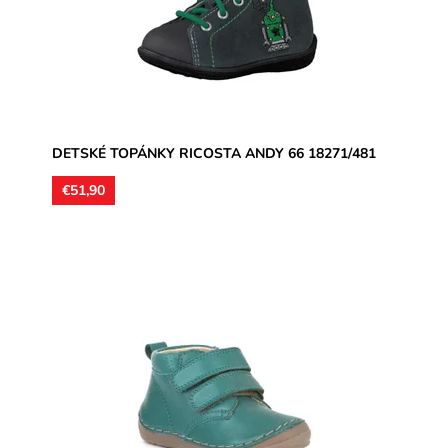
Dostupnosť:
Skladom
Značka:
Ricosta
Záruka:
2 roky
DETSKÉ TOPÁNKY RICOSTA ANDY 66 18271/481
€51,90
Zvršok jemne vypracovaná nappa koža, vnútorné
podšívky aj vložky kožené. Veľmi flexibilné podrážky,
jemne anatomicky...
Dostupnosť:
Skladom
Značka:
Froddo
Záruka:
2 roky