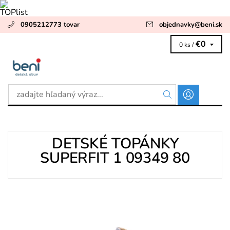
0905212773 tovar
objednavky
@
beni.sk
€0
0 ks /
DETSKÉ TOPÁNKY
SUPERFIT 1 09349 80