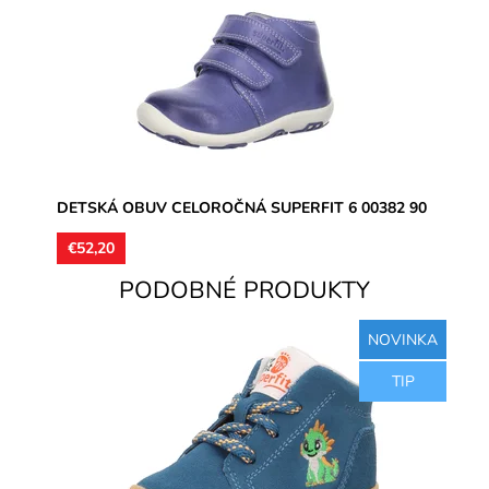
kroky dieťaťa, spevnenie pätnej časti,vhodná do
exteriéru aj...
Dostupnosť:
Skladom
Značka:
Superfit
Záruka:
2 roky
DETSKÁ OBUV CELOROČNÁ SUPERFIT 6 00382 90
€52,20
PODOBNÉ PRODUKTY
NOVINKA
Zvršok koža, podšívka koža, jemne ortopedicky
TIP
tvarované stielky koža, model detskej obuvi vhodný pre
úzke a stredne...
Dostupnosť:
Skladom
Značka:
Superfit
Záruka:
2 roky