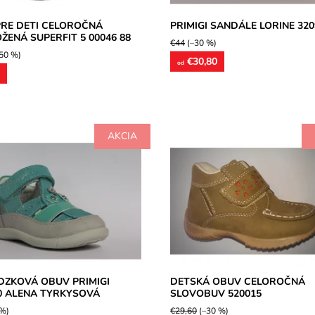
RE DETI CELOROČNÁ
PRIMIGI SANDÁLE LORINE 320
ŽENÁ SUPERFIT 5 00046 88
€44
(–30 %)
50 %)
€30,80
od
5
AKCIA
ková celokožená ľahučká obuv
Celokožená detská obuv pevnej
čatká, vhodná aj na prvé kroky,
podrážky, zapínanie na suchý zip
čený pre široké chodidlá.
vhodný na stredne široké až širo
.
chodidlá.
osť:
Skladom
Dostupnosť:
Skladom
Primigi
Značka:
Slovobuv
2 roky
Záruka:
2 roky
ZKOVÁ OBUV PRIMIGI
DETSKÁ OBUV CELOROČNÁ
0 ALENA TYRKYSOVÁ
SLOVOBUV 520015
 %)
€29,60
(–30 %)