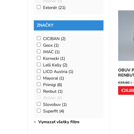
Interiér
(0)
Exteriér
(21)
Celokož
topánočk
ZNAČKY
antibakt
vhodný p
CICIBAN
(2)
Dostupn
Geox
(1)
Značka:
Záruka:
IMAC
(1)
Kornecki
(1)
Lelli Kelly
(2)
OBUV P
LICO Austria
(1)
RENBUT
Mayoral
(1)
€33,60
(–
Primigi
(6)
€26,8
Renbut
(1)
Richter
(0)
Slovobuv
(1)
Superfit
(4)
Vymazať všetky filtre