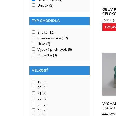
Unisex
(3)
OBUV P
CELOKO
€50,90
(–
TYP CHODIDLA
€25,4
Široké
(11)
Stredne široké
(12)
Úzke
(3)
Vysoký priehlavok
(6)
Plutvička
(3)
Vychádz
pre diev
model ur
VEĽKOSŤ
Kožené..
Dostupn
19
(1)
Značka:
Záruka:
20
(1)
21
(3)
22
(6)
VYCHÁD
23
(2)
354320
24
(4)
€44
(–20