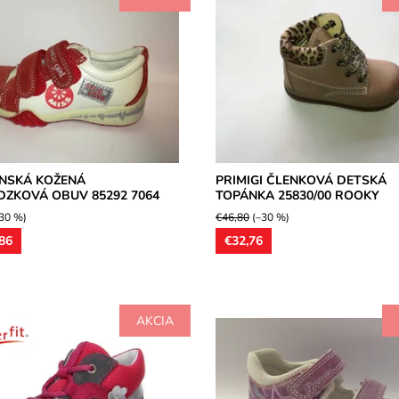
ná poltopánka na dva suché
Celokožené vysoké detské topán
vršok kombinácia usňovej a
vhodné na široké chodidlo. Zvršo
ože. Obuv je vhodná na stredne
striekaná koža. Mierne anatomick
ohu.
tvarovaná...
osť:
Skladom
Dostupnosť:
Skladom
IMAC
Značka:
Primigi
2 roky
Záruka:
2 roky
NSKÁ KOŽENÁ
PRIMIGI ČLENKOVÁ DETSKÁ
ZKOVÁ OBUV 85292 7064
TOPÁNKA 25830/00 ROOKY
30 %)
€46,80
(–30 %)
86
€32,76
AKCIA
dievčenská obuv celokožená
Zvršok sandálky z kože v kombiná
ká, zvršok z brúsenej kože,
textilom, ortopedicky tvarovaná 
odný pre užšie až stredne
stielka, obuv vhodná pre stredne š