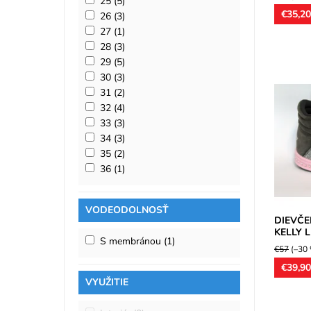
25
(5)
€35,2
26
(3)
27
(1)
28
(3)
29
(5)
30
(3)
31
(2)
Dievčens
32
(4)
materiál
textilná,
33
(3)
34
(3)
Dostupn
Značka:
35
(2)
Záruka:
36
(1)
VODEODOLNOSŤ
DIEVČE
KELLY 
S membránou
(1)
€57
(–30
€39,9
VYUŽITIE