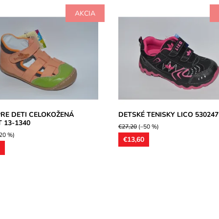
AKCIA
ené polootvorené
Dievčenské tenisky, textilná pošív
y,stielky ortopedicky tvarované,
zvršok syntetika. Ľahká obuv, ten
eriálna úprava,chrom free. Model
vhodná na jarné dni. Spevnená špi
re...
Dostupnosť:
Skladom
osť:
Skladom
Značka:
LICO Austria
Renbut
Záruka:
2 roky
2 roky
RE DETI CELOKOŽENÁ
DETSKÉ TENISKY LICO 530247
 13-1340
€27,20
(–50 %)
20 %)
€13,60
8