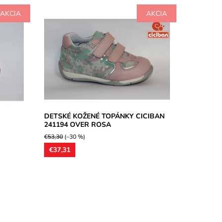
AKCIA
AKCIA
ka,
Celokožené členkové detské topánky
ká,
výrobcu zo Slovinska Ciciban, perfektne
čka...
vypracované, ortopedicky vytvarované...
Dostupnosť:
Skladom
Značka:
CICIBAN
Záruka:
2 roky
DETSKÉ KOŽENÉ TOPÁNKY CICIBAN
241194 OVER ROSA
€53,30
(–30 %)
€37,31