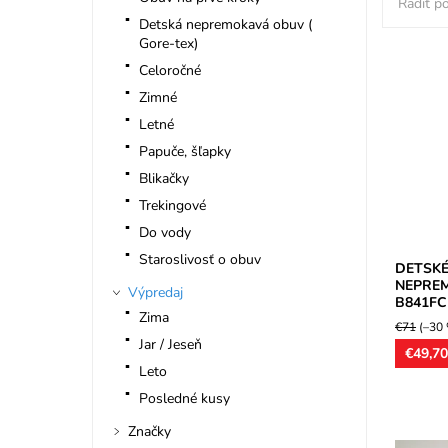
Radiť po
Detská nepremokavá obuv (
Gore-tex)
Celoročné
Dievčen
Zimné
s membr
Letné
zipsy. Z
Papuče, šľapky
Dostupn
Značka:
Blikačky
Záruka:
Trekingové
Do vody
Staroslivosť o obuv
DETSKÉ
NEPRE
Výpredaj
B841FC
Zima
€71
(–30
Jar / Jeseň
€49,7
Leto
Posledné kusy
Značky