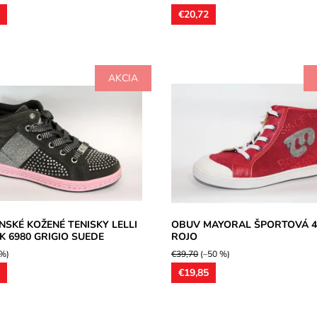
0
€20,72
AKCIA
ká nekonvenčná teniska, vrchný
Športová obuv celokožená, pevn
 z kombinovaných usní, podšívka
gumená špička, gumová šnúrka, 
 kožené stielky, bočné...
neviažete pružnosťou upevní cho
topánke,...
osť:
Skladom
Lelli Kelly
Dostupnosť:
Skladom
2 roky
Značka:
Mayoral
Záruka:
2 roky
NSKÉ KOŽENÉ TENISKY LELLI
OBUV MAYORAL ŠPORTOVÁ 4
LK 6980 GRIGIO SUEDE
ROJO
 %)
€39,70
(–50 %)
0
€19,85