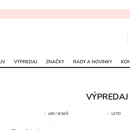
UV
VÝPREDAJ
ZNAČKY
RADY A NOVINKY
KO
VÝPREDAJ
JAR / JESEŇ
LETO