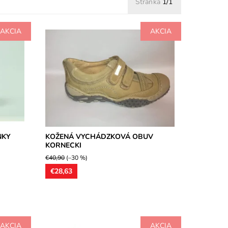
Stránka
1/1
AKCIA
AKCIA
 s
Prechodná poltopánka, zvršok ako aj
vnútorná stielka sú kožené. Topánka je
e
vhodná na stredne široké chodidlá.
Dostupnosť:
Skladom
Značka:
Kornecki
Záruka:
2 roky
NKY
KOŽENÁ VYCHÁDZKOVÁ OBUV
KORNECKI
€40,90
(–30 %)
€28,63
AKCIA
AKCIA