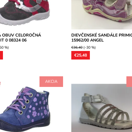
Dostupnosť:
Skladom
osť:
Skladom
Značka:
Primigi
Superfit
Záruka:
2 roky
2 roky
Á OBUV CELOROČNÁ
DIEVČENSKÉ SANDÁLE PRIMIG
T 0 08324 06
15962/00 ANGEL
50 %)
€36,40
(–30 %)
5
€25,48
AKCIA
né celoročné dievčenské
Dievčenské celokožené sandále s
 ultraľahké, bočné zipsové
zdobenými štrasovými prackami 
e, jemne ortopedicky tvarované
prednej časti. Model je vhodný pr
širšie...
osť:
Skladom
Dostupnosť:
Skladom
Superfit
Značka:
Primigi
2 roky
Záruka:
2 roky