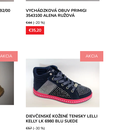
92/00
VYCHÁDZKOVÁ OBUV PRIMIGI
3543100 ALENA RUŽOVÁ
€44
(–20 %)
€35,20
AKCIA
AKCIA
Dievčenská nekonvenčná teniska, vrchný
s, model
materiál z kombinovaných usní, podšívka
ké
textilná, kožené stielky, bočné...
Dostupnosť:
Skladom
Značka:
Lelli Kelly
Záruka:
2 roky
DIEVČENSKÉ KOŽENÉ TENISKY LELLI
KELLY LK 6980 BLU SUEDE
€57
(–30 %)