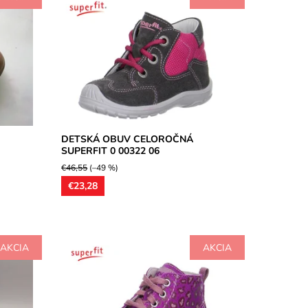
ky
Detská obuv celokožená ultraľahká,
k je
zvršok z brúsenej kože, model vhodný
y
pre širšie chodidlá, jemne tvarované
kožené...
Dostupnosť:
Skladom
Značka:
Superfit
Záruka:
2 roky
DETSKÁ OBUV CELOROČNÁ
SUPERFIT 0 00322 06
€46,55
(–49 %)
€23,28
AKCIA
AKCIA
cii s
Detská obuv celokožená ultraľahká,
kožená
zvršok kožený. Model vhodný pre užšie a
iroké...
stredne široké chodidlá, jemne
tvarované...