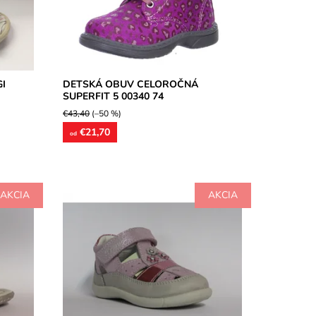
Dostupnosť:
Skladom
Značka:
Superfit
Záruka:
2 roky
I
DETSKÁ OBUV CELOROČNÁ
SUPERFIT 5 00340 74
€43,40
(–50 %)
€21,70
od
AKCIA
AKCIA
o
Vychádzková celokožená ľahučká obuv
v
pre dievčatká, vhodná aj na prvé kroky,
e
model určený pre široké chodidlá.
Kožené...
Dostupnosť:
Skladom
Značka:
Primigi
Záruka:
2 roky