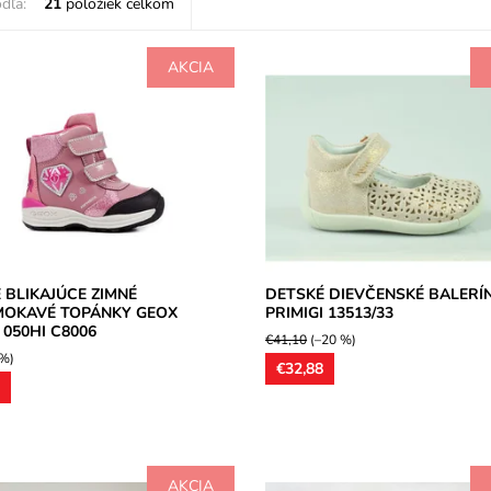
dľa:
21
položiek celkom
AKCIA
ská nepremokavá zimná topánka
Dievčenské balerínky, zvršok koža
ánou Amphibiox na dva suché
trblietavým nástrekom, vnútorné
vršok kombinácia textilných...
podšívky aj vložky kožené. Miern
anatomicky...
osť:
Skladom
Geox
Dostupnosť:
Skladom
2 roky
Značka:
Primigi
Záruka:
2 roky
 BLIKAJÚCE ZIMNÉ
DETSKÉ DIEVČENSKÉ BALERÍ
MOKAVÉ TOPÁNKY GEOX
PRIMIGI 13513/33
 050HI C8006
€41,10
(–20 %)
 %)
€32,88
0
AKCIA