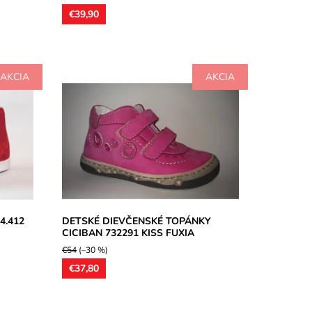
€39,90
AKCIA
AKCIA
á
Členkové celoročné detské topánky,
ktorú
zvršok z usňovej kože, podšívka
didlo v
kožená,ortopedicky tvarované kožené
stielky, model...
Dostupnosť:
Skladom
Značka:
CICIBAN
Záruka:
2 roky
4.412
DETSKÉ DIEVČENSKÉ TOPÁNKY
CICIBAN 732291 KISS FUXIA
€54
(–30 %)
€37,80