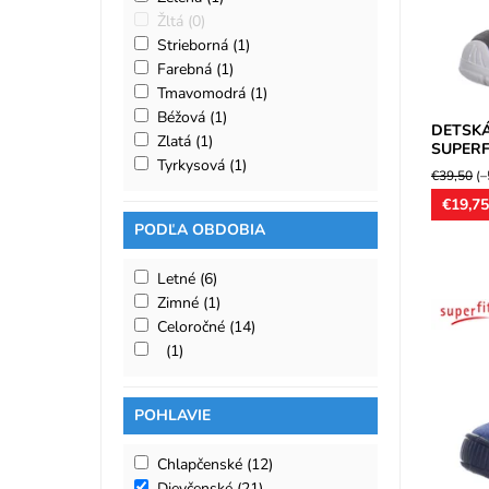
Žltá
(0)
Dostupn
Značka:
Strieborná
(1)
Záruka:
Farebná
(1)
Tmavomodrá
(1)
Béžová
(1)
DETSK
Zlatá
(1)
SUPERFI
Tyrkysová
(1)
€39,50
(–
€19,7
PODĽA OBDOBIA
Letné
(6)
Zimné
(1)
Celoročné
(14)
Celokože
(1)
topánky,
zapínani
kožené...
POHLAVIE
Dostupn
Značka:
Záruka:
Chlapčenské
(12)
Dievčenské
(21)