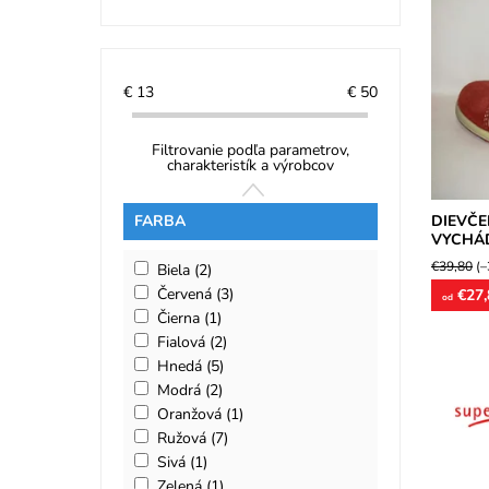
Prechod
zipsy. Z
nappa k
širokú n
€
13
€
50
Dostupn
Značka:
Filtrovanie podľa parametrov,
Záruka:
charakteristík a výrobcov
DIEVČE
FARBA
VYCHÁD
€39,80
(–
Biela
(2)
Červená
(3)
€27,
od
Čierna
(1)
Fialová
(2)
Hnedá
(5)
Modrá
(2)
Oranžová
(1)
Detská 
Ružová
(7)
ultraľah
Sivá
(1)
model vh
široké...
Zelená
(1)