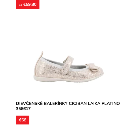
€59,80
od
Zvršok nappa koža s jemným trblietavým nástrekom
do zlatej farby, vnútoná podšívka aj stielky kožené.
Balerínka...
Dostupnosť:
Skladom
Značka:
CICIBAN
Záruka:
2 roky
DIEVČENSKÉ BALERÍNKY CICIBAN LAIKA PLATINO
356617
€68