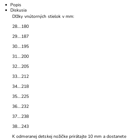
Popis
Diskusia
Dľžky vnútorných stielok v mm:
28....180
29....187
30....195
31....200
32....205
33....212
34....218
35....225
36....232
37....238
38....243
K odmeranej detskej nožičke prirátajte 10 mm a dostanete