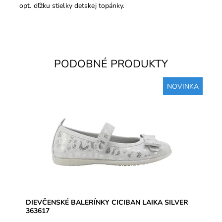
opt. dľžku stielky detskej topánky.
PODOBNÉ PRODUKTY
NOVINKA
Zvršok nappa koža s jemným strieborným trblietavým
nástrekom, vnútoná podšívka aj stielky kožené.
Balerínka vhodná na...
Dostupnosť:
Skladom
Značka:
CICIBAN
Záruka:
2 roky
DIEVČENSKÉ BALERÍNKY CICIBAN LAIKA SILVER
363617