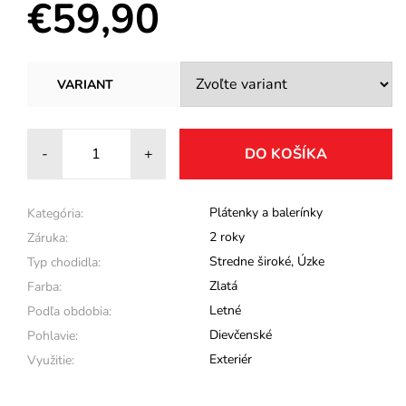
€59,90
VARIANT
-
+
Plátenky a balerínky
Kategória:
2 roky
Záruka:
Stredne široké
,
Úzke
Typ chodidla:
Zlatá
Farba:
Letné
Podľa obdobia:
Dievčenské
Pohlavie:
Exteriér
Využitie: