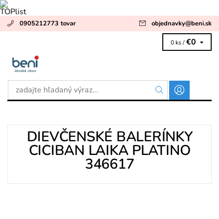
0905212773 tovar
objednavky
@
beni.sk
€0
0 ks /
DIEVČENSKÉ BALERÍNKY
CICIBAN LAIKA PLATINO
346617