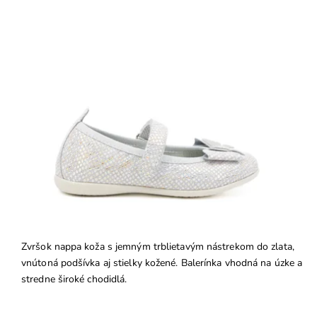
Zvršok nappa koža s jemným trblietavým nástrekom do zlata,
vnútoná podšívka aj stielky kožené. Balerínka vhodná na úzke a
stredne široké chodidlá.