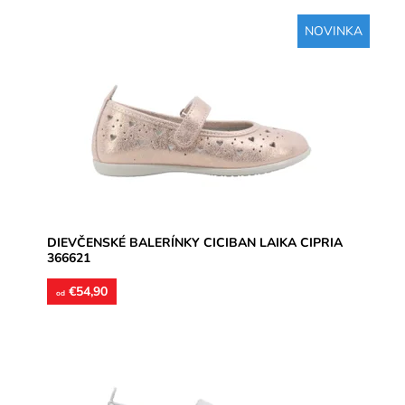
NOVINKA
Zvršok nappa koža s trblietavým nástrekom, farba
ružová. Vnútoná podšívka aj stielky kožené. Balerínka
vhodná na úzke...
Dostupnosť:
Skladom
Značka:
CICIBAN
Záruka:
2 roky
DIEVČENSKÉ BALERÍNKY CICIBAN LAIKA CIPRIA
366621
€54,90
od
Zvršok nappa koža s trblietavým nástrekom, farba
strieborná. Vnútoná podšívka aj stielky kožené.
Balerínka vhodná na...