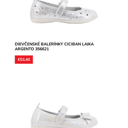
Dostupnosť:
Skladom
Značka:
CICIBAN
Záruka:
2 roky
DIEVČENSKÉ BALERÍNKY CICIBAN LAIKA
ARGENTO 356621
€53,40
Zvršok nappa koža s jemným strieborným trblietavým
nástrekom, vnútoná podšívka aj stielky kožené.
Balerínka vhodná na...
Dostupnosť:
Skladom
Značka:
CICIBAN
Záruka:
2 roky