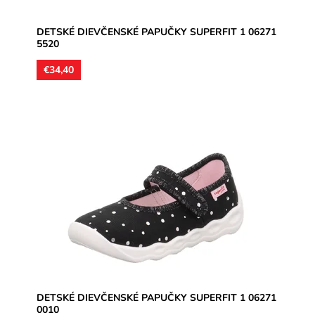
DETSKÉ DIEVČENSKÉ PAPUČKY SUPERFIT 1 06271
5520
€34,40
Dievčenské papučky, materiál textil, botky na čiernom
povrchu sú strieborné, jemne trblietavé, perforované
podrážky...
Dostupnosť:
Skladom
Značka:
Superfit
Záruka:
2 roky
DETSKÉ DIEVČENSKÉ PAPUČKY SUPERFIT 1 06271
0010