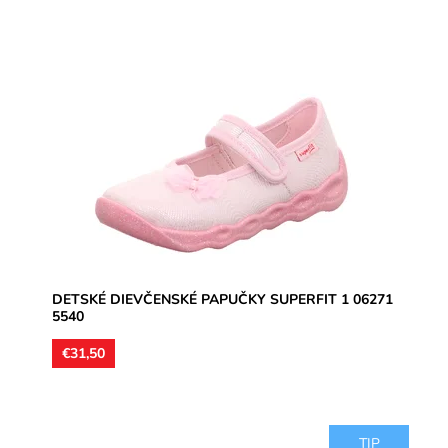
Dievčenské papučky, materiál textil, jemne trblietavý,
perforované podrážky prevzdušnia chodidlo, model
detskej obuvi...
Dostupnosť:
Skladom
Značka:
Superfit
Záruka:
2 roky
DETSKÉ DIEVČENSKÉ PAPUČKY SUPERFIT 1 06271
5540
€31,50
TIP