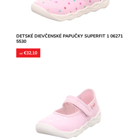
Záruka:
2 roky
DETSKÉ DIEVČENSKÉ PAPUČKY SUPERFIT 1 06271
5530
€32,10
od
Dievčenské papučky, materiál textil, botky na ružovom
povrchu sú strieborné, jemne trblietavé, perforované
podrážky...
Dostupnosť:
Skladom
Značka:
Superfit
Záruka:
2 roky