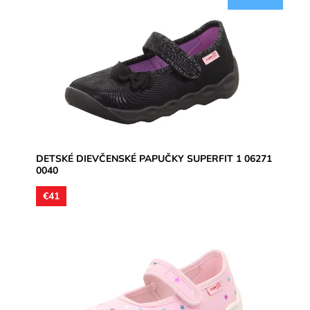
Dievčenské papučky, materiál textil, jemne trblietavý,
perforované podrážky prevzdušnia chodidlo, model
detskej obuvi...
Dostupnosť:
Skladom
Značka:
Superfit
Záruka:
2 roky
DETSKÉ DIEVČENSKÉ PAPUČKY SUPERFIT 1 06271
0040
€41
Dievčenské papučky, materiál textil, botky na ružovom
povrchu sú jemne trblietavé, perforované podrážky
prevzdušnia...
Dostupnosť:
Skladom
Značka:
Superfit