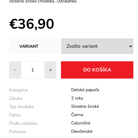
stredne široké chodidlá. Ultraľahké.
€36,90
VARIANT
-
+
Detské papuče
Kategória:
2 roky
Záruka:
Stredne široké
Typ chodidla:
Čierna
Farba:
Celoročné
Podľa obdobia:
Dievčenské
Pohlavie: