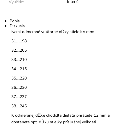
Interiér
Využitie:
Popis
Diskusia
Nami odmerané vnútorné dĺžky stielok v mm:
31....198
32....205
33....210
34....215
35....220
36....230
37....237
38....245
K odmeranej dĺžke chodidla dieťaťa prirátajte 12 mm a
dostanete opt. dĺžku stielky príslušnej veľkosti.