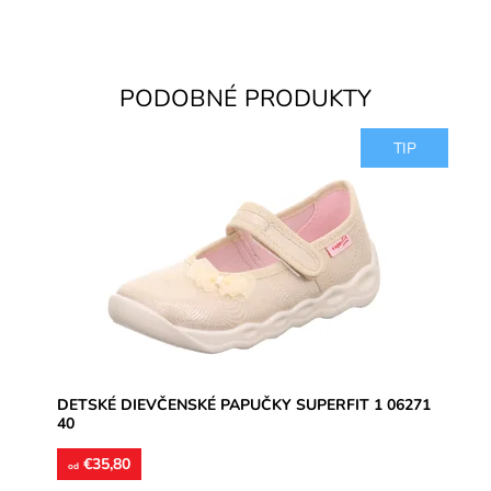
PODOBNÉ PRODUKTY
TIP
Dievčenské papučky, materiál textil, jemne trblietavý,
perforované podrážky prevzdušnia chodidlo, model
detskej obuvi...
Dostupnosť:
Skladom
Značka:
Superfit
Záruka:
2 roky
DETSKÉ DIEVČENSKÉ PAPUČKY SUPERFIT 1 06271
40
€35,80
od