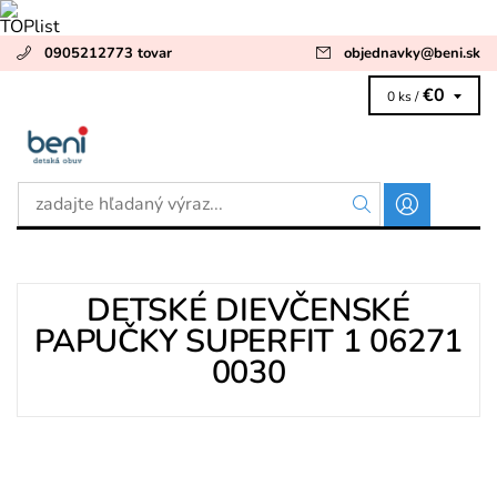
0905212773 tovar
objednavky
@
beni.sk
€0
0 ks /
DETSKÉ DIEVČENSKÉ
PAPUČKY SUPERFIT 1 06271
0030