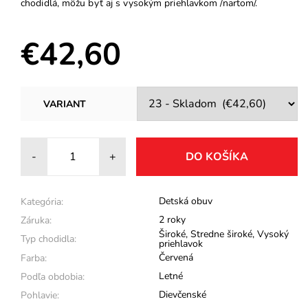
chodidlá, môžu byť aj s vysokým priehlavkom /nartom/.
€42,60
VARIANT
-
+
Detská obuv
Kategória:
2 roky
Záruka:
Široké
,
Stredne široké
,
Vysoký
Typ chodidla:
priehlavok
Červená
Farba:
Letné
Podľa obdobia:
Dievčenské
Pohlavie: