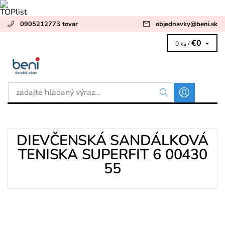
0905212773 tovar
objednavky
@
beni.sk
€0
0 ks /
DIEVČENSKÁ SANDÁLKOVÁ
TENISKA SUPERFIT 6 00430
55