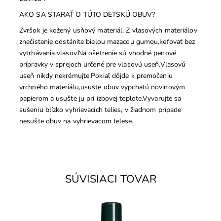
AKO SA STARAŤ O TÚTO DETSKÚ OBUV?
Zvršok je kožený usňový materiál. Z vlasových materiálov
znečistenie odstánite bielou mazacou gumou,kefovať bez
vytrhávania vlasov.Na ošetrenie sú vhodné penové
prípravky v sprejoch určené pre vlasovú useň.Vlasovú
useň nikdy nekrémujte.Pokiaľ dôjde k premočeniu
vrchného materiálu,usušte obuv vypchatú novinovým
papierom a usušte ju pri izbovej teplote.Vyvarujte sa
sušeniu blízko vyhrievacích telies, v žiadnom prípade
nesušte obuv na vyhrievacom telese.
SÚVISIACI TOVAR
- WATERSTOP + UV ochrana na usňovú kožu. Ochráni