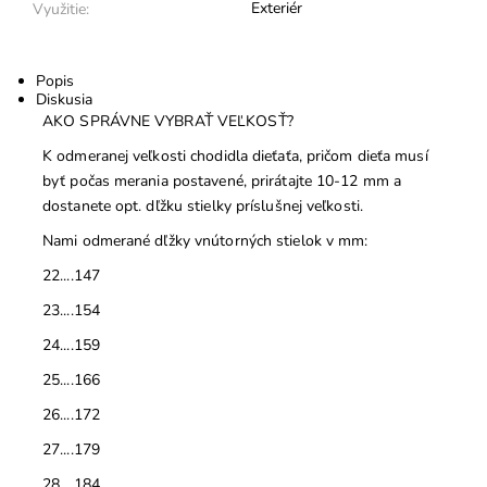
Exteriér
Využitie:
Popis
Diskusia
AKO SPRÁVNE VYBRAŤ VEĽKOSŤ?
K odmeranej veľkosti chodidla dieťaťa, pričom dieťa musí
byť počas merania postavené, prirátajte 10-12 mm a
dostanete opt. dľžku stielky príslušnej veľkosti.
Nami odmerané dľžky vnútorných stielok v mm:
22....147
23....154
24....159
25....166
26....172
27....179
28....184