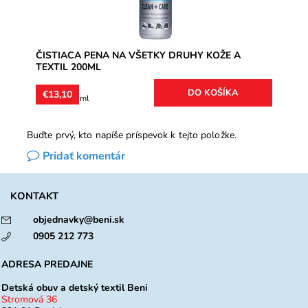
ČISTIACA PENA NA VŠETKY DRUHY KOŽE A
TEXTIL 200ML
€13,10
€6,55 / 100 ml
Buďte prvý, kto napíše príspevok k tejto položke.
Pridať komentár
KONTAKT
objednavky@beni.sk
0905 212 773
ADRESA PREDAJNE
Detská obuv a detský textil Beni
Stromová 36