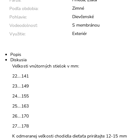
Farba:
Zimné
Podľa obdobia:
Dievčenské
Pohlavie:
S membránou
Vodeodolnosť:
Exteriér
Využitie:
Popis
Diskusia
Veľkosti vnútorných stielok v mm:
22....141
23....149
24....155
25....163
26....170
27....178
K odmeranej veľkosti chodidla dieťaťa prirátajte 12-15 mm