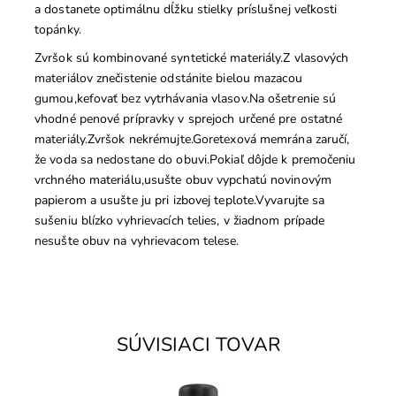
a dostanete optimálnu dĺžku stielky príslušnej veľkosti
topánky.
Zvršok sú kombinované syntetické materiály.Z vlasových
materiálov znečistenie odstánite bielou mazacou
gumou,kefovať bez vytrhávania vlasov.Na ošetrenie sú
vhodné penové prípravky v sprejoch určené pre ostatné
materiály.Zvršok nekrémujte.Goretexová memrána zaručí,
že voda sa nedostane do obuvi.Pokiaľ dôjde k premočeniu
vrchného materiálu,usušte obuv vypchatú novinovým
papierom a usušte ju pri izbovej teplote.Vyvarujte sa
sušeniu blízko vyhrievacích telies, v žiadnom prípade
nesušte obuv na vyhrievacom telese.
SÚVISIACI TOVAR