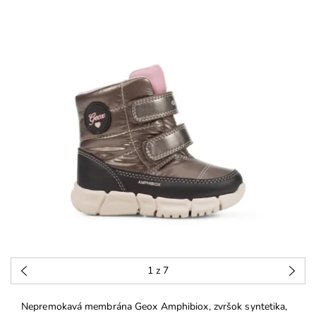
1
z 7
Nepremokavá membrána Geox Amphibiox, zvršok syntetika,