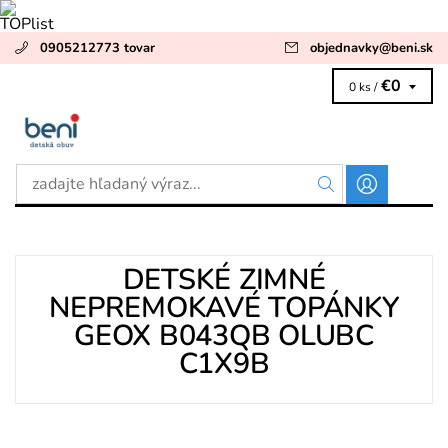
0905212773 tovar
objednavky
@
beni.sk
€0
0 ks /
DETSKÉ ZIMNÉ
NEPREMOKAVÉ TOPÁNKY
GEOX B043QB OLUBC
C1X9B