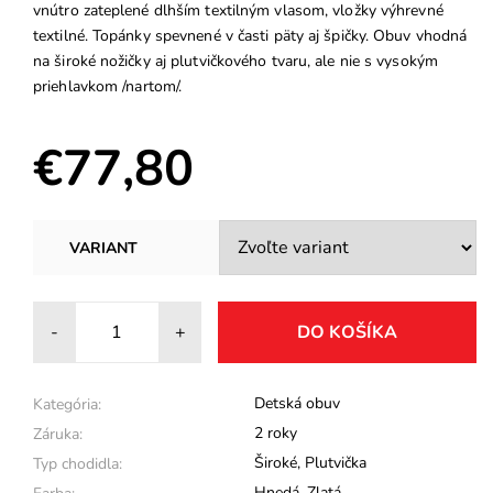
vnútro zateplené dlhším textilným vlasom, vložky výhrevné
textilné. Topánky spevnené v časti päty aj špičky. Obuv vhodná
na široké nožičky aj plutvičkového tvaru, ale nie s vysokým
priehlavkom /nartom/.
€77,80
VARIANT
-
+
Detská obuv
Kategória:
2 roky
Záruka:
Široké
,
Plutvička
Typ chodidla:
Hnedá
,
Zlatá