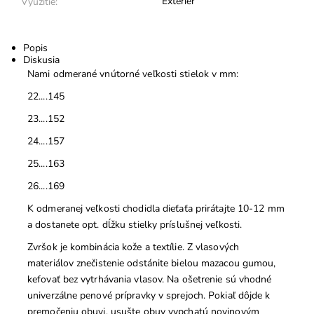
Exteriér
Využitie:
Popis
Diskusia
Nami odmerané vnútorné veľkosti stielok v mm:
22....145
23....152
24....157
25....163
26....169
K odmeranej veľkosti chodidla dieťaťa prirátajte 10-12 mm
a dostanete opt. dĺžku stielky príslušnej veľkosti.
Zvršok je kombinácia kože a textílie. Z vlasových
materiálov znečistenie odstánite bielou mazacou gumou,
kefovať bez vytrhávania vlasov. Na ošetrenie sú vhodné
univerzálne penové prípravky v sprejoch. Pokiaľ dôjde k
premočeniu obuvi, usušte obuv vypchatú novinovým