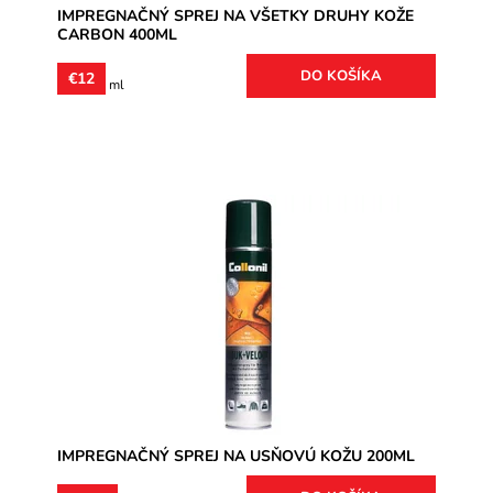
IMPREGNAČNÝ SPREJ NA VŠETKY DRUHY KOŽE
CARBON 400ML
€12
€4 / 100 ml
- WATERSTOP + UV ochrana na usňovú kožu. Ochráni
kožu pred poškodením vodou a uv-žiarením.
Dostupnosť:
Skladom
Značka:
Collonil
Záruka:
2 roky
IMPREGNAČNÝ SPREJ NA USŇOVÚ KOŽU 200ML