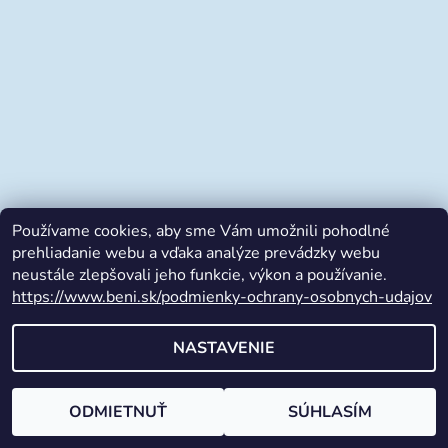
Používame cookies, aby sme Vám umožnili pohodlné
prehliadanie webu a vďaka analýze prevádzky webu
neustále zlepšovali jeho funkcie, výkon a používanie.
https://www.beni.sk/podmienky-ochrany-osobnych-udajov
Facebook
NASTAVENIE
2026 © beni.sk, všetky práva vyhradené
Vytvoril Shoptet
ODMIETNUŤ
SÚHLASÍM