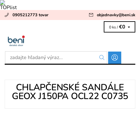
0905212773 tovar
objednavky
@
beni.sk
€0
0 ks /
CHLAPČENSKÉ SANDÁLE
GEOX J150PA OCL22 C0735