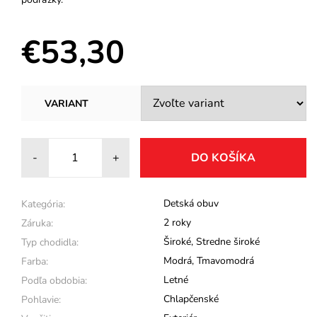
€53,30
VARIANT
-
+
Detská obuv
Kategória:
2 roky
Záruka:
Široké
,
Stredne široké
Typ chodidla:
Modrá
,
Tmavomodrá
Farba:
Letné
Podľa obdobia:
Chlapčenské
Pohlavie: