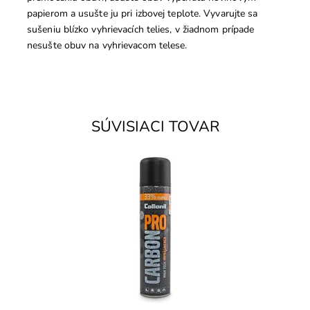
papierom a usušte ju pri izbovej teplote. Vyvarujte sa
sušeniu blízko vyhrievacích telies, v žiadnom prípade
nesušte obuv na vyhrievacom telese.
SÚVISIACI TOVAR
Carbon technológia proti vlhkosti a znečisteniu.
Impregnácia na všetky druhy kože, aj textil (napr.
oblečenie).
Dostupnosť:
Skladom
Značka:
Collonil
Záruka:
2 roky