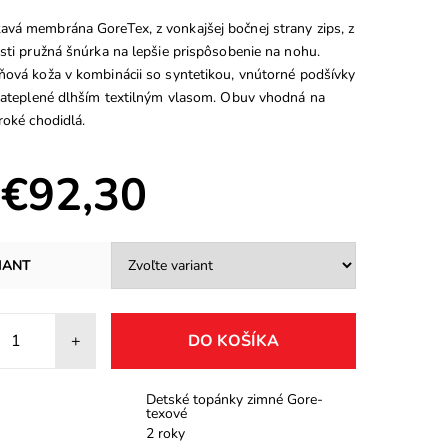
vá membrána GoreTex, z vonkajšej bočnej strany zips, z
sti pružná šnúrka na lepšie prispôsobenie na nohu.
ňová koža v kombinácii so syntetikou, vnútorné podšívky
 zateplené dlhším textilným vlasom. Obuv vhodná na
roké chodidlá.
 €92,30
IANT
+
Detské topánky zimné Gore-
texové
2 roky