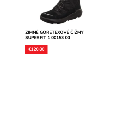
Dostupnosť:
Skladom
Značka:
Superfit
Záruka:
2 roky
ZIMNÉ GORETEXOVÉ ČIŽMY
SUPERFIT 1 00153 00
€120,80