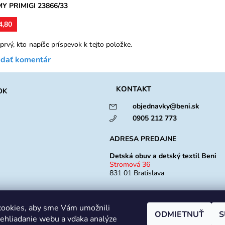
MY PRIMIGI 23866/33
4,80
prvý, kto napíše príspevok k tejto položke.
idať komentár
KONTAKT
OK
objednavky@beni.sk
0905 212 773
ADRESA PREDAJNE
Detská obuv a detský textil Beni
Stromová 36
831 01 Bratislava
Otváracia doba
ookies, aby sme Vám umožnili
Po -Pia: 10:00 - 18:00
ODMIETNUŤ
S
So: 9:00 - 12:00
ehliadanie webu a vďaka analýze
Ne: Zatvorené