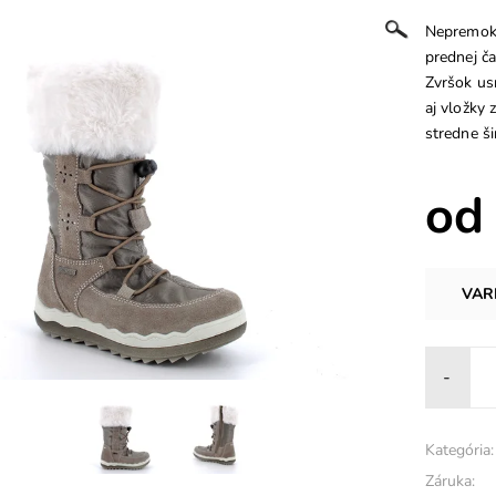
Nepremoka
prednej ča
Zvršok us
aj vložky
stredne ši
od
VAR
-
Kategória:
Záruka: