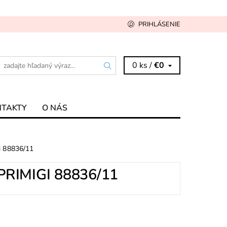
PRIHLÁSENIE
0 ks /
€0
NTAKTY
O NÁS
i 88836/11
RIMIGI 88836/11