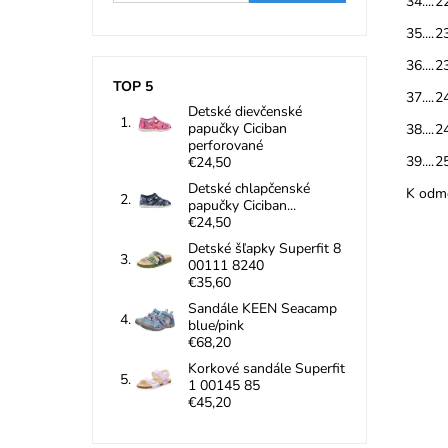
34....2
35....2
36....2
TOP 5
37....2
Detské dievčenské
papučky Ciciban
38....2
perforované
39....2
€24,50
Detské chlapčenské
K odme
papučky Ciciban...
€24,50
Detské šľapky Superfit 8
00111 8240
€35,60
Sandále KEEN Seacamp
blue/pink
€68,20
Korkové sandále Superfit
1 00145 85
Nepr
€45,20
vonk
čast
pris