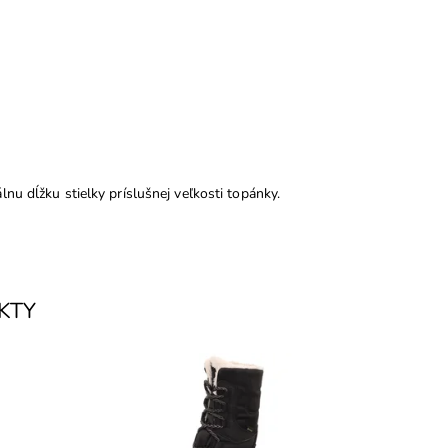
nu dĺžku stielky príslušnej veľkosti topánky.
KTY
x, z
Nepremokavá membrána GoreTex,
prednej
vpredu šnurovanie, z vonkajšej bočnej
strany zips. Zvršok usňová koža v
kombinácii so...