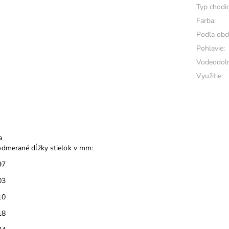
Typ chodid
Farba:
Podľa obd
Pohlavie:
Vodeodoln
Využitie:
a
dmerané dĺžky stielok v mm:
97
03
10
18