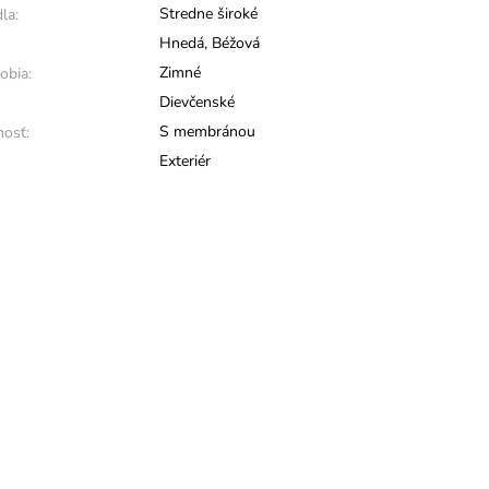
Stredne široké
la:
Hnedá
,
Béžová
Zimné
obia:
Dievčenské
S membránou
osť:
Exteriér