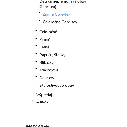
Detská nepremokavá obuv (
Gore-tex)
Zimné Gore-tex
Celoročné Gore-tex
Celoročné
Zimné
Letné
Papuče, šľapky
Blikačky
Trekingové
Do vody
Staroslivosť o obuv
Výpredaj
Značky
INSTAGRAM