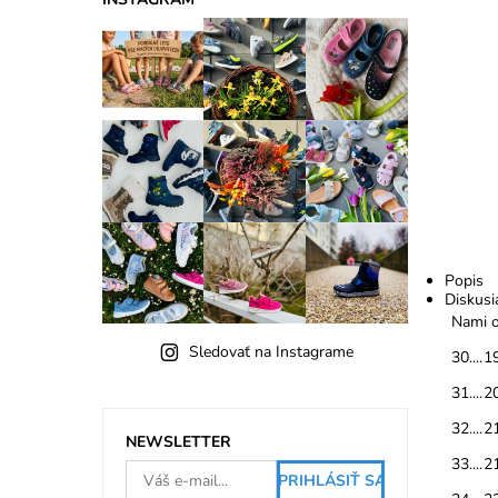
Popis
Diskusi
Nami o
Sledovať na Instagrame
30....1
31....2
32....2
NEWSLETTER
33....2