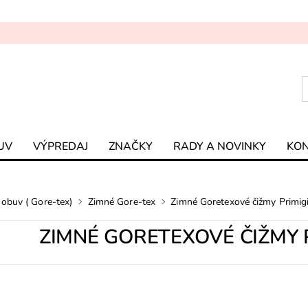
UV
VÝPREDAJ
ZNAČKY
RADY A NOVINKY
KO
obuv ( Gore-tex)
Zimné Gore-tex
Zimné Goretexové čižmy Primig
ZIMNÉ GORETEXOVÉ ČIŽMY P