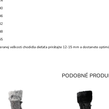
24
30
36
42
48
55
ranej veľkosti chodidla dieťaťa prirátajte 12-15 mm a dostanete optimál
PODOBNÉ PRODU
emokavá membrána GoreTex, z
Nepremokavá membrána GoreTe
ajšej bočnej strany zips, z prednej
vonkajšej bočnej strany zips, z 
i pružná šnúrka na lepšie
časti pružná šnúrka na lepšie
pôsobenie...
prispôsobenie...