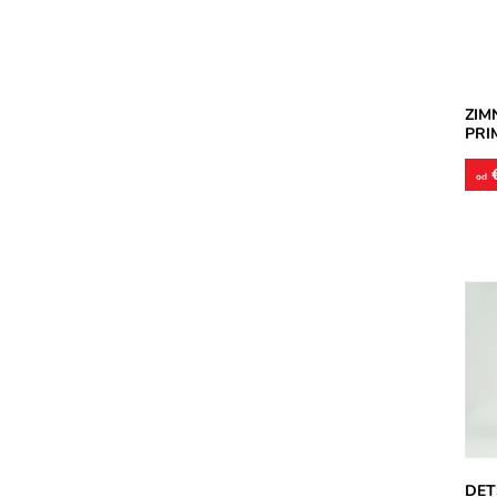
Dost
Znač
Záru
ZIM
PRI
€
od
Nepr
vonk
čast
pris
Dost
Znač
Záru
DET