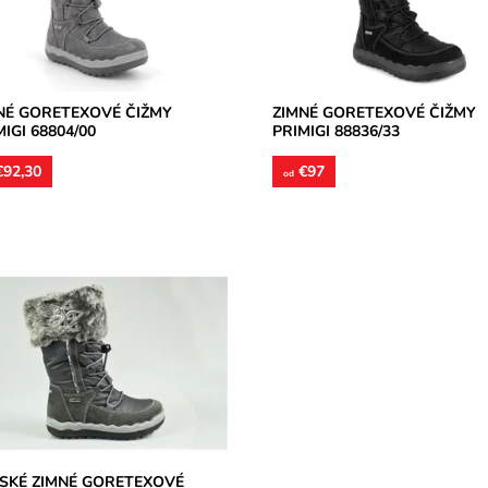
upnosť:
Skladom
Dostupnosť:
Skladom
ka:
Primigi
Značka:
Primigi
ka:
2 roky
Záruka:
2 roky
NÉ GORETEXOVÉ ČIŽMY
ZIMNÉ GORETEXOVÉ ČIŽMY
MIGI 68804/00
PRIMIGI 88836/33
92,30
€97
od
emokavá membrána GoreTex, z
ajšej bočnej strany zips, z prednej
i pružná šnúrka na lepšie
pôsobenie...
upnosť:
Skladom
ka:
Primigi
ka:
2 roky
SKÉ ZIMNÉ GORETEXOVÉ