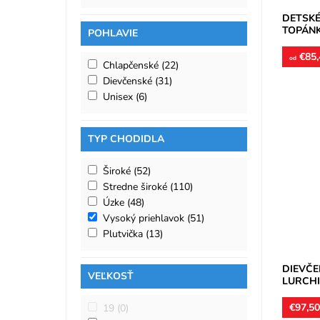
DETSKÉ
TOPÁNK
POHLAVIE
€85,
od
Chlapčenské
(22)
Dievčenské
(31)
Unisex
(6)
TYP CHODIDLA
Nepremo
usňová k
textilný
Široké
(52)
Dostupn
Stredne široké
(110)
Značka:
Úzke
(48)
Záruka:
Vysoký priehlavok
(51)
Plutvička
(13)
DIEVČE
VEĽKOSŤ
LURCHI
€97,5
19
(0)