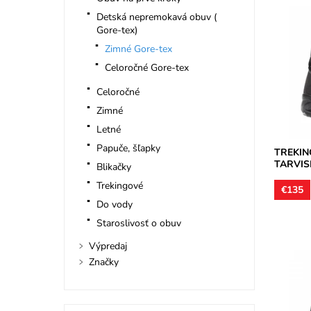
Detská nepremokavá obuv (
Gore-tex)
Treková
zvršok j
Zimné Gore-tex
podšívky 
Celoročné Gore-tex
Dostupn
Značka:
Celoročné
Záruka:
Zimné
Letné
Papuče, šľapky
TREKIN
TARVIS
Blikačky
Trekingové
€135
Do vody
Staroslivosť o obuv
Výpredaj
Značky
Treková
zvršok j
podšívky 