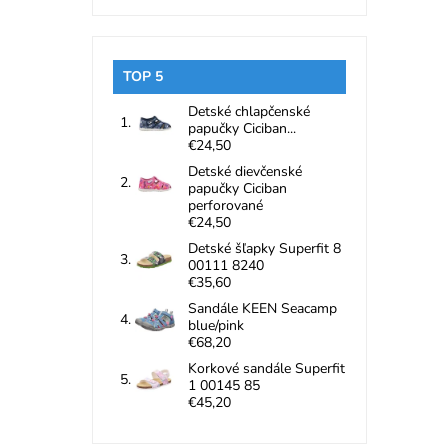
TOP 5
Detské chlapčenské
papučky Ciciban...
€24,50
Detské dievčenské
papučky Ciciban
perforované
€24,50
Detské šľapky Superfit 8
00111 8240
€35,60
Sandále KEEN Seacamp
blue/pink
€68,20
Korkové sandále Superfit
1 00145 85
€45,20