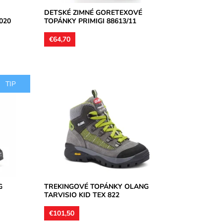
DETSKÉ ZIMNÉ GORETEXOVÉ
020
TOPÁNKY PRIMIGI 88613/11
€64,70
TIP
ová,
Treková nepremokavá pevná obuv
kože,
vysoká členková, zvršok je vyhotovený z
é...
brúsenej kože, podšívky textilné, stielky...
Dostupnosť:
Skladom
Značka:
Olang
Záruka:
2 roky
G
TREKINGOVÉ TOPÁNKY OLANG
TARVISIO KID TEX 822
€101,50