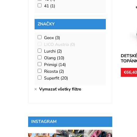
Nepremo
41
(1)
zvršok k
vnútro a
textilným
ZNAČKY
Dostupn
Značka:
Záruka:
Geox
(3)
LICO Austria
(0)
Lurchi
(2)
DETSKÉ
Olang
(10)
TOPÁNK
Primigi
(14)
Ricosta
(2)
€66,4
Superfit
(20)
Vymazať všetky filtre
Nepremo
zvršok k
vnútro a
INSTAGRAM
textilným
Dostupn