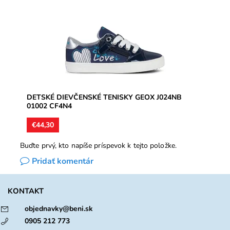
kombinácia syntetických materiálov, vnútorné podšívky
aj vložky...
Dostupnosť:
Skladom
Značka:
Geox
Záruka:
2 roky
DETSKÉ DIEVČENSKÉ TENISKY GEOX J024NB
01002 CF4N4
€44,30
Buďte prvý, kto napíše príspevok k tejto položke.
Pridať komentár
KONTAKT
objednavky@beni.sk
0905 212 773