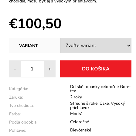
chodidlá, môžu byť aj s vysokým priehlavkom.
€100,50
VARIANT
-
+
Detské topanky celoročné Gore-
Kategória:
tex
2 roky
Záruka:
Stredne široké
,
Úzke
,
Vysoký
Typ chodidla:
priehlavok
Modrá
Farba:
Celoročné
Podľa obdobia:
Dievčenské
Pohlavie: