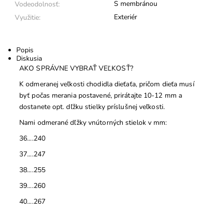
S membránou
Vodeodolnosť:
Exteriér
Využitie:
Popis
Diskusia
AKO SPRÁVNE VYBRAŤ VEĽKOSŤ?
K odmeranej veľkosti chodidla dieťaťa, pričom dieťa musí
byť počas merania postavené, prirátajte 10-12 mm a
dostanete opt. dľžku stielky príslušnej veľkosti.
Nami odmerané dľžky vnútorných stielok v mm:
36....240
37....247
38....255
39....260
40....267