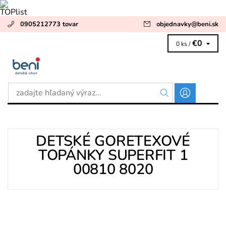
0905212773 tovar
objednavky
@
beni.sk
€0
0 ks /
DETSKÉ GORETEXOVÉ
TOPÁNKY SUPERFIT 1
00810 8020