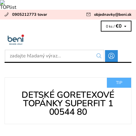
0905212773 tovar
objednavky
@
beni.sk
€0
0 ks /
TIP
DETSKÉ GORETEXOVÉ
TOPÁNKY SUPERFIT 1
00544 80