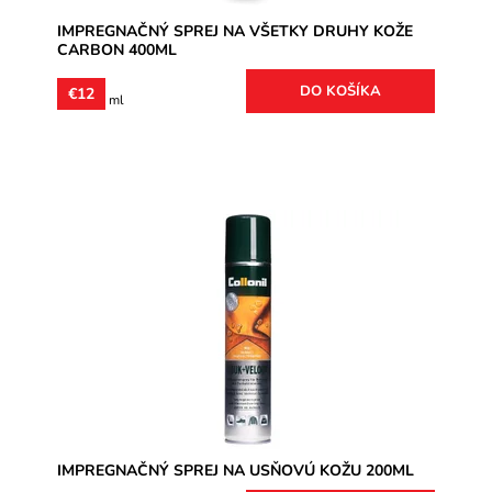
IMPREGNAČNÝ SPREJ NA VŠETKY DRUHY KOŽE
CARBON 400ML
€12
€4 / 100 ml
- WATERSTOP + UV ochrana na usňovú kožu. Ochráni
kožu pred poškodením vodou a uv-žiarením.
Dostupnosť:
Skladom
Značka:
Collonil
Záruka:
2 roky
IMPREGNAČNÝ SPREJ NA USŇOVÚ KOŽU 200ML