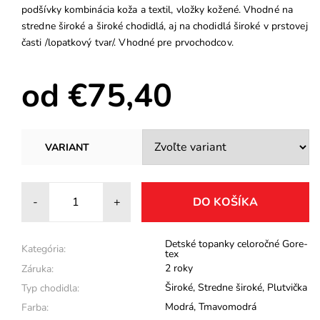
podšívky kombinácia koža a textil, vložky kožené. Vhodné na
stredne široké a široké chodidlá, aj na chodidlá široké v prstovej
časti /lopatkový tvar/. Vhodné pre prvochodcov.
od €75,40
VARIANT
-
+
Detské topanky celoročné Gore-
Kategória:
tex
2 roky
Záruka:
Široké
,
Stredne široké
,
Plutvička
Typ chodidla:
Modrá
,
Tmavomodrá
Farba: