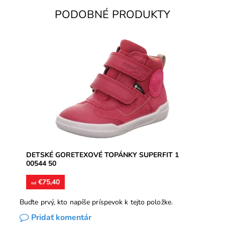
PODOBNÉ PRODUKTY
Nepremokavá membrána Goretex. Zvršok koža,
vnútorné podšívky kombinácia koža a textil, vložky
kožené. Vhodné na...
Dostupnosť:
Skladom
Značka:
Superfit
Záruka:
2 roky
DETSKÉ GORETEXOVÉ TOPÁNKY SUPERFIT 1
00544 50
€75,40
od
Buďte prvý, kto napíše príspevok k tejto položke.
Pridať komentár