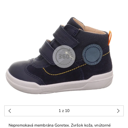
1
z 10
Nepremokavá membrána Goretex. Zvršok koža, vnútorné