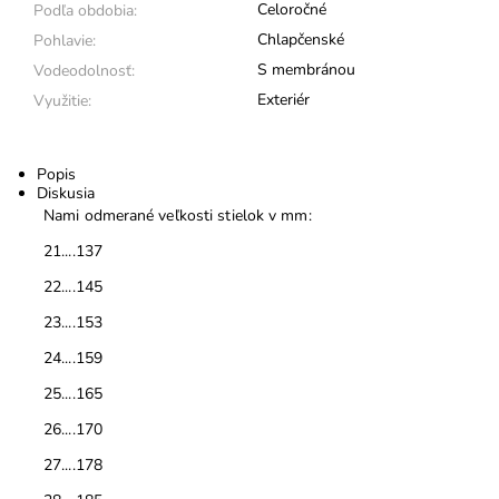
Celoročné
Podľa obdobia:
Chlapčenské
Pohlavie:
S membránou
Vodeodolnosť:
Exteriér
Využitie:
Popis
Diskusia
Nami odmerané veľkosti stielok v mm:
21....137
22....145
23....153
24....159
25....165
26....170
27....178